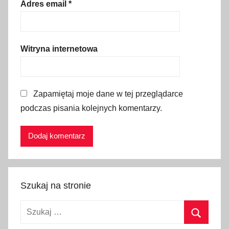
n
Adres email
*
e
z
j
Witryna internetowa
a
Zapamiętaj moje dane w tej przeglądarce
podczas pisania kolejnych komentarzy.
Szukaj na stronie
Szukaj: