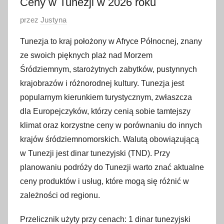
Ceny w Tunezji w 2026 roku
O
przez
Justyna
p
Tunezja to kraj położony w Afryce Północnej, znany
u
ze swoich pięknych plaż nad Morzem
b
Śródziemnym, starożytnych zabytków, pustynnych
l
krajobrazów i różnorodnej kultury. Tunezja jest
i
popularnym kierunkiem turystycznym, zwłaszcza
k
o
dla Europejczyków, którzy cenią sobie tamtejszy
w
klimat oraz korzystne ceny w porównaniu do innych
a
krajów śródziemnomorskich. Walutą obowiązującą
n
w Tunezji jest dinar tunezyjski (TND). Przy
o
planowaniu podróży do Tunezji warto znać aktualne
4
ceny produktów i usług, które mogą się różnić w
p
zależności od regionu.
a
ź
Przelicznik użyty przy cenach: 1 dinar tunezyjski