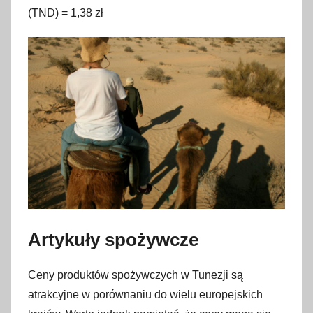
d
(TND) = 1,38 zł
z
i
e
r
n
i
k
a
2
0
2
4
Artykuły spożywcze
Ceny produktów spożywczych w Tunezji są
atrakcyjne w porównaniu do wielu europejskich