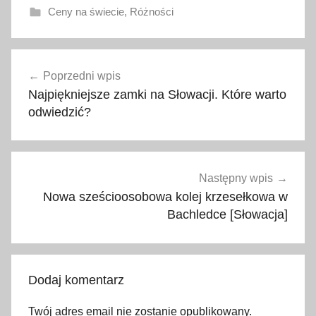
Ceny na świecie
,
Różności
a
Nawigacja
k
Poprzedni wpis
wpisu
t
Najpiękniejsze zamki na Słowacji. Które warto
u
odwiedzić?
a
l
n
e
Następny wpis
c
Nowa sześcioosobowa kolej krzesełkowa w
e
Bachledce [Słowacja]
n
y
,
Dodaj komentarz
c
e
Twój adres email nie zostanie opublikowany.