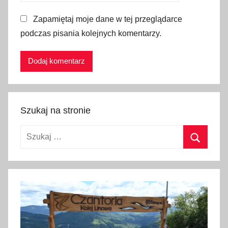
n
Zapamiętaj moje dane w tej przeglądarce
i
podczas pisania kolejnych komentarzy.
m
a
l
i
z
o
Szukaj na stronie
w
a
Szukaj:
ć
z
Szukaj
m
i
a
n
y