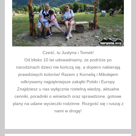
c
i
ś
n
i
e
n
Cześć, tu Justyna i Tomek!
i
Od blisko 10 lat udowadniamy, że podróże po
a
narodzinach dzieci nie kończą się, a dopiero nabierają
,
prawdziwych kolorów! Razem z Kornelią i Mikołajem
k
odkrywamy najpiękniejsze zakątki Polski i Europy.
Znajdziesz u nas wyłącznie rzetelną wiedzę, aktualne
o
cenniki, poradniki o winietach oraz sprawdzone, gotowe
m
plany na udane wycieczki rodzinne. Rozgość się i ruszaj z
f
nami w drogę!
o
r
t