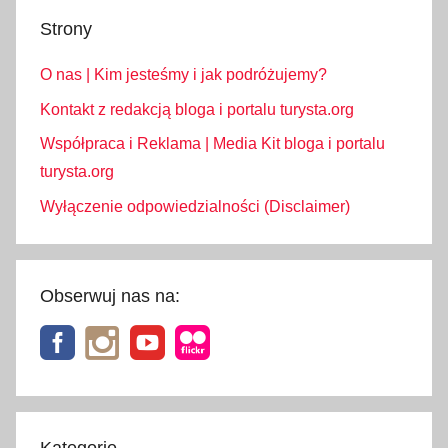
w
Strony
s
a
O nas | Kim jesteśmy i jak podróżujemy?
m
o
Kontakt z redakcją bloga i portalu turysta.org
l
Współpraca i Reklama | Media Kit bloga i portalu
o
turysta.org
c
Wyłączenie odpowiedzialności (Disclaimer)
i
e
,
l
Obserwuj nas na:
o
t
y
w
a
k