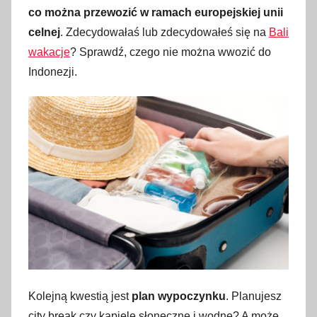
co można przewozić w ramach europejskiej unii
celnej
. Zdecydowałaś lub zdecydowałeś się na
Bali
wakacje
? Sprawdź, czego nie można wwozić do
Indonezji.
Kolejną kwestią jest
plan wypoczynku
. Planujesz
city break czy kąpiele słoneczne i wodne? A może