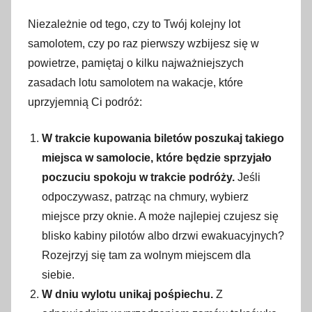
a
Niezależnie od tego, czy to Twój kolejny lot
ź
samolotem, czy po raz pierwszy wzbijesz się w
d
z
powietrze, pamiętaj o kilku najważniejszych
i
zasadach lotu samolotem na wakacje, które
e
uprzyjemnią Ci podróż:
r
n
W trakcie kupowania biletów poszukaj takiego
i
miejsca w samolocie, które będzie sprzyjało
k
poczuciu spokoju w trakcie podróży.
Jeśli
a
odpoczywasz, patrząc na chmury, wybierz
2
miejsce przy oknie. A może najlepiej czujesz się
0
blisko kabiny pilotów albo drzwi ewakuacyjnych?
2
Rozejrzyj się tam za wolnym miejscem dla
4
siebie.
W dniu wylotu unikaj pośpiechu.
Z