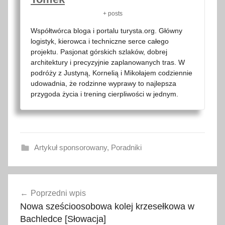
+ posts
Współtwórca bloga i portalu turysta.org. Główny
logistyk, kierowca i techniczne serce całego
projektu. Pasjonat górskich szlaków, dobrej
architektury i precyzyjnie zaplanowanych tras. W
podróży z Justyną, Kornelią i Mikołajem codziennie
udowadnia, że rodzinne wyprawy to najlepsza
przygoda życia i trening cierpliwości w jednym.
Artykuł sponsorowany
,
Poradniki
b
Nawigacja
a
Poprzedni wpis
wpisu
g
Nowa sześcioosobowa kolej krzesełkowa w
a
Bachledce [Słowacja]