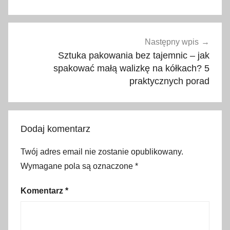
ż
p
o
d
Następny wpis
r
Sztuka pakowania bez tajemnic – jak
ę
spakować małą walizkę na kółkach? 5
praktycznych porad
c
z
n
y
Dodaj komentarz
,
b
Twój adres email nie zostanie opublikowany.
a
Wymagane pola są oznaczone
*
g
a
Komentarz
*
ż
r
e