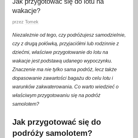
Jak przygotować się do lotu na
wakacje?
O
przez
Tomek
p
Niezależnie od tego, czy podróżujesz samodzielnie,
u
czy z drugą połówką, przyjaciółmi lub rodzinnie z
b
dziećmi, właściwe przygotowanie do lotu na
l
wakacje jest podstawą udanego wypoczynku.
i
Znaczenie ma nie tylko sama podróż, lecz także
k
o
dopasowanie zawartości bagażu do celu lotu i
w
warunków zakwaterowania. Co warto wiedzieć o
a
właściwym przygotowaniu się na podróż
n
samolotem?
o
1
Jak przygotować się do
7
podróży samolotem?
p