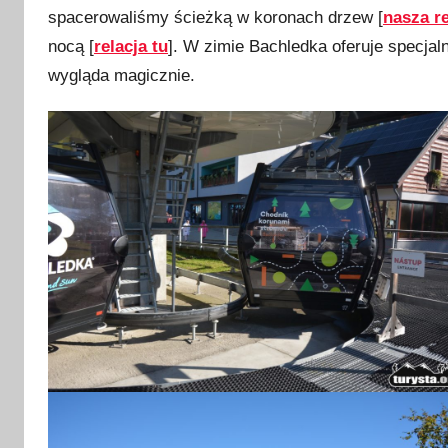
spacerowaliśmy ścieżką w koronach drzew [
nasza re
nocą [
relacja tu
]. W zimie Bachledka oferuje specjal
wygląda magicznie.