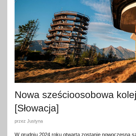
Nowa sześcioosobowa kolej
[Słowacja]
O
przez
Justyna
p
W grudniu 2024 roku otwarta zostanie nowoczesna s