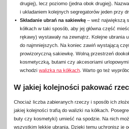
drugiej), lecz poziomo (jedna obok drugiej). Naz
i układaniem kolejnych segregatorów jeden przy d
Składanie ubrań na sakiewkę
– weź największą sz
kółkach w taki sposób, aby jej główna część mieśc
rękawy) wystawały na zewnątrz. Kolejne ubrania u
do najmniejszych. Na koniec zawiń wystającą częś
prowizoryczną sakiewkę. Wolną przestrzeń dookoł
kosmetyczką, butami czy akcesoriami urlopowymi. 
wchodzi
walizka na kółkach
. Warto go też wyprób
W jakiej kolejności pakować rze
Chociaż liczba zabieranych rzeczy i sposób ich złoż
jakiej kolejności trafią do walizki na kółkach. Poseg
buty czy kosmetyki) umieść na spodzie. Na nich może
wszystkim lekkie ubrania. Dzięki temu uchronisz je o