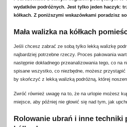
u
wydatków podróżnych. Jest tylko jeden haczyk: t
b
kółkach. Z poniższymi wskazówkami poradzisz so
l
i
Mała walizka na kółkach pomieści
k
o
w
Jeśli chcesz zabrać ze sobą tylko lekką walizkę podr
a
najbardziej potrzebne rzeczy. Proces pakowania warto 
n
następnie dokładnego przeanalizowania tego, co na ni
o
spisane wszystko, co niezbędne, możesz przystąpić 
2
by skończyć z lekką walizką podróżną, której noszeni
8
p
Zwróć również uwagę na to, że na urlopie możesz kupi
a
miejsce, aby później nie głowić się nad tym, jak up
ź
d
Rolowanie ubrań i inne techniki 
z
i