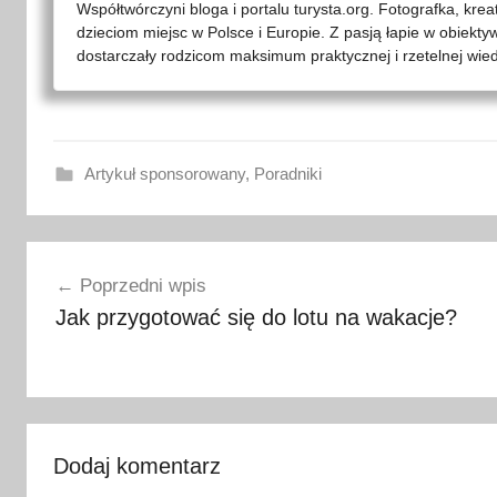
Współtwórczyni bloga i portalu turysta.org. Fotografka, kre
dzieciom miejsc w Polsce i Europie. Z pasją łapie w obiekty
dostarczały rodzicom maksimum praktycznej i rzetelnej wied
Artykuł sponsorowany
,
Poradniki
b
Nawigacja
a
Poprzedni wpis
g
wpisu
Jak przygotować się do lotu na wakacje?
a
ż
p
o
d
r
Dodaj komentarz
ę