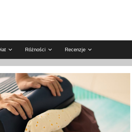
iat
Różności
Recenzje