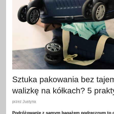
Sztuka pakowania bez taje
walizkę na kółkach? 5 prak
O
przez
Justyna
p
Podróżowanie z samym bagażem podręcznym to opc