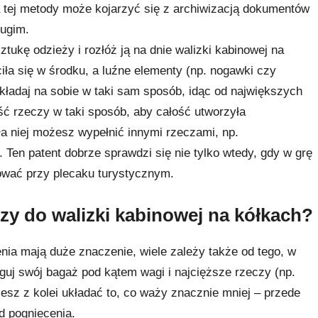
wa tej metody może kojarzyć się z archiwizacją dokumentów
rugim.
tukę odzieży i rozłóż ją na dnie walizki kabinowej na
iła się w środku, a luźne elementy (np. nogawki czy
kładaj na sobie w taki sam sposób, idąc od największych
ć rzeczy w taki sposób, aby całość utworzyła
a niej możesz wypełnić innymi rzeczami, np.
Ten patent dobrze sprawdzi się nie tylko wtedy, gdy w grę
ować przy plecaku turystycznym.
czy do walizki kabinowej na kółkach?
enia mają duże znaczenie, wiele zależy także od tego, w
reguj swój bagaż pod kątem wagi i najcięższe rzeczy (np.
sz z kolei układać to, co waży znacznie mniej – przede
d pogniecenia.