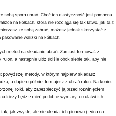
 ze sobą sporo ubrań. Choć ich elastyczność jest pomocna
lizce na kółkach, która nie rozciąga się tak łatwo, jak ta z
amierzasz ze sobą zabrać, możesz jednak skorzystać z
 pakowanie walizki na kółkach.
nych metod na składanie ubrań. Zamiast formować z
 rulon, a następnie ułóż ściśle obok siebie tak, aby nie
nt powyższej metody, w którym najpierw składasz
dka, a dopiero później formujesz z ubrań rulon. Na koniec
zonej rolki, aby zabezpieczyć ją przed rozwinięciem i
a odzieży będzie mieć podobne wymiary, co ułatwi ich
tak, jak zwykle, ale nie układaj ich pionowo (jedna na