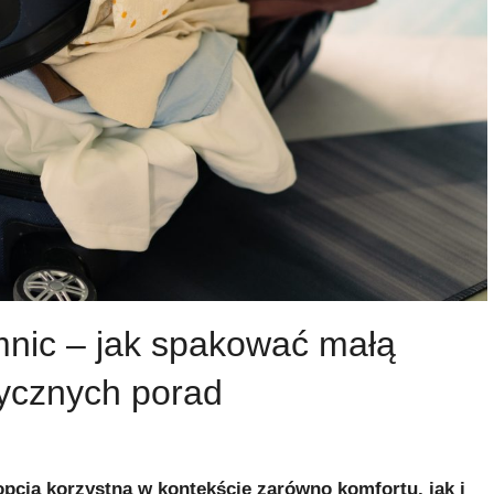
mnic – jak spakować małą
tycznych porad
ja korzystna w kontekście zarówno komfortu, jak i