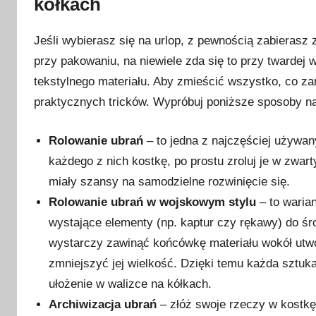
kółkach
e
r
Jeśli wybierasz się na urlop, z pewnością zabierasz
n
przy pakowaniu, na niewiele zda się to przy twardej wa
i
tekstylnego materiału. Aby zmieścić wszystko, co z
k
praktycznych tricków. Wypróbuj poniższe sposoby na
a
2
Rolowanie ubrań
– to jedna z najczęściej używa
0
każdego z nich kostkę, po prostu zroluj je w zwarty
2
miały szansy na samodzielne rozwinięcie się.
4
Rolowanie ubrań w wojskowym stylu
– to waria
wystające elementy (np. kaptur czy rękawy) do śro
wystarczy zawinąć końcówkę materiału wokół utwor
zmniejszyć jej wielkość. Dzięki temu każda sztuk
ułożenie w walizce na kółkach.
Archiwizacja ubrań
– złóż swoje rzeczy w kostkę 