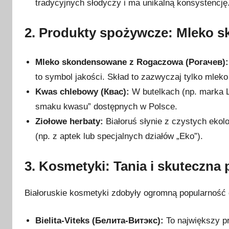
tradycyjnych słodyczy i ma unikalną konsystencję
c
z
2. Produkty spożywcze: Mleko 
n
i
a
Mleko skondensowane z Rogaczowa (Рогачев):
2
to symbol jakości. Skład to zazwyczaj tylko mleko 
0
Kwas chlebowy (Квас):
W butelkach (np. marka L
2
smaku kwasu” dostępnych w Polsce.
6
Ziołowe herbaty:
Białoruś słynie z czystych ekolo
(np. z aptek lub specjalnych działów „Eko”).
3. Kosmetyki: Tania i skuteczna 
Białoruskie kosmetyki zdobyły ogromną popularność 
Bielita-Viteks (Белита-Витэкс):
To największy pr