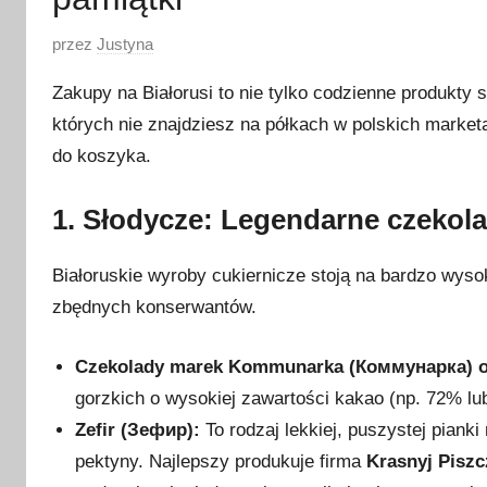
O
przez
Justyna
p
Zakupy na Białorusi to nie tylko codzienne produkty
u
których nie znajdziesz na półkach w polskich marketa
b
do koszyka.
l
i
1. Słodycze: Legendarne czekolad
k
o
w
Białoruskie wyroby cukiernicze stoją na bardzo wys
a
zbędnych konserwantów.
n
o
Czekolady marek Kommunarka (Коммунарка) or
1
gorzkich o wysokiej zawartości kakao (np. 72% l
s
Zefir (Зефир):
To rodzaj lekkiej, puszystej piank
t
pektyny. Najlepszy produkuje firma
Krasnyj Pisz
y