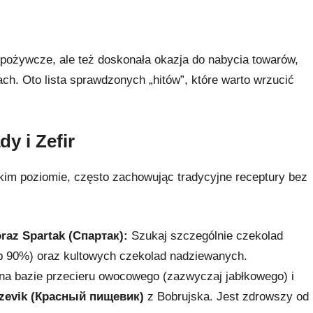
 spożywcze, ale też doskonała okazja do nabycia towarów,
ch. Oto lista sprawdzonych „hitów”, które warto wrzucić
y i Zefir
okim poziomie, często zachowując tradycyjne receptury bez
az Spartak (Спартак):
Szukaj szczególnie czekolad
ub 90%) oraz kultowych czekolad nadziewanych.
i na bazie przecieru owocowego (zazwyczaj jabłkowego) i
czevik (Красный пищевик)
z Bobrujska. Jest zdrowszy od