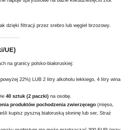
ne napoje spirytusowe na bazie kilkudziesięciu ziół.
dzięki filtracji przez srebro lub węgiel brzozowy.
ki/UE)
h na granicy polsko-białoruskiej:
owyżej 22%) LUB 2 litry alkoholu lekkiego, 4 litry wina
wie
40 sztuk (2 paczki)
na osobę.
nia produktów pochodzenia zwierzęcego
(mięso,
jeśli kupisz pyszną białoruską słoninę lub ser, Straż
agażu osobistym nie może przekraczać 300 EUR (przy