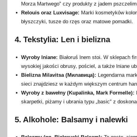
Morza Martwego” czy produkty z jadem pszczelim
Relouis oraz Luxvisage:
Marki kosmetyków koloro
błyszczyki, tusze do rzęs oraz matowe pomadki.
4. Tekstylia: Len i bielizna
Wyroby lniane:
Białoruś lnem stoi. W sklepach f
wysokiej jakości obrusy, pościel, a także lniane 
Bielizna Milavitsa (Милавица):
Legendarna marka
sieci znajdziesz w każdym większym centrum ha
Wyroby z bawełny (Kupalinka, Mark Formelle):
skarpetki, piżamy i ubrania typu „basic” z doskona
5. Alkohole: Balsamy i nalewki