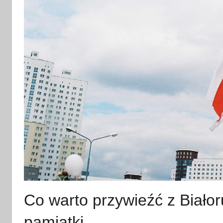
Co warto przywieźć z Białor
pamiątki