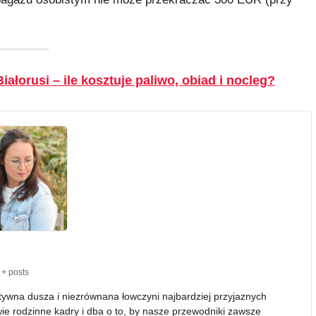
iałorusi – ile kosztuje paliwo, obiad i nocleg?
+ posts
atywna dusza i niezrównana łowczyni najbardziej przyjaznych
wie rodzinne kadry i dba o to, by nasze przewodniki zawsze