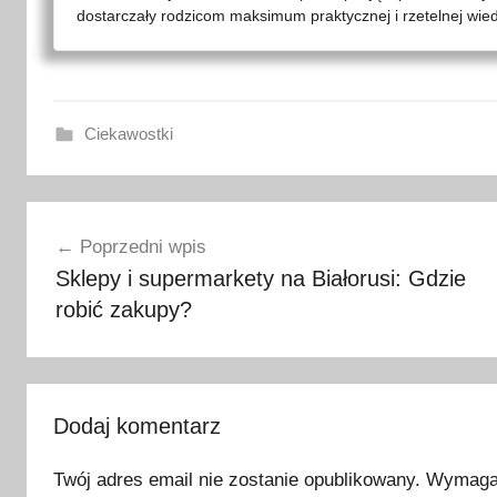
dostarczały rodzicom maksimum praktycznej i rzetelnej wied
Ciekawostki
c
Nawigacja
o
Poprzedni wpis
k
wpisu
Sklepy i supermarkety na Białorusi: Gdzie
u
robić zakupy?
p
i
ć
n
a
Dodaj komentarz
B
Twój adres email nie zostanie opublikowany.
Wymagan
i