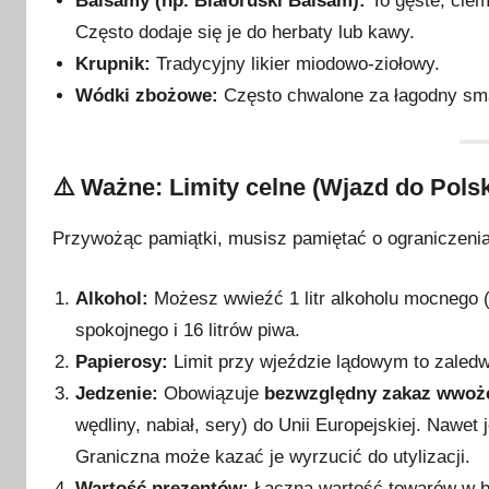
Balsamy (np. Białoruski Balsam):
To gęste, ciem
Często dodaje się je do herbaty lub kawy.
Krupnik:
Tradycyjny likier miodowo-ziołowy.
Wódki zbożowe:
Często chwalone za łagodny smak 
⚠️ Ważne: Limity celne (Wjazd do Pols
Przywożąc pamiątki, musisz pamiętać o ograniczeniac
Alkohol:
Możesz wwieźć 1 litr alkoholu mocnego (p
spokojnego i 16 litrów piwa.
Papierosy:
Limit przy wjeździe lądowym to zaled
Jedzenie:
Obowiązuje
bezwzględny zakaz wwoże
wędliny, nabiał, sery) do Unii Europejskiej. Nawet 
Graniczna może kazać je wyrzucić do utylizacji.
Wartość prezentów:
Łączna wartość towarów w b