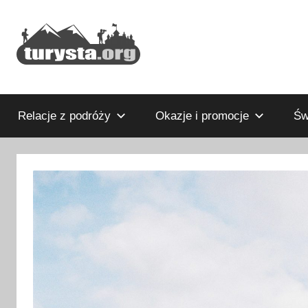
Przejdź
do
treści
Rodzinny
Turysta.org
blog
podróżniczy
Relacje z podróży
Okazje i promocje
Św
i
portal
turystyczny