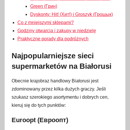
Green (Грин)
Dyskonty: Hit! (Хит!) i Groszyk (Грошык)
Co z mniejszymi sklepami?
Godziny otwarcia i zakupy w niedzielę
Praktyczne porady dla podróżnych
Najpopularniejsze sieci
supermarketów na Białorusi
Obecnie krajobraz handlowy Białorusi jest
zdominowany przez kilka dużych graczy. Jeśli
szukasz szerokiego asortymentu i dobrych cen,
kieruj się do tych punktów:
Euroopt (Евроопт)