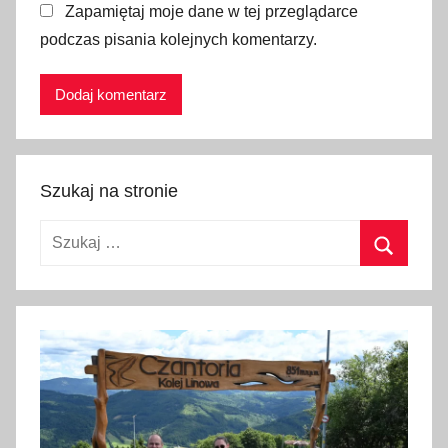
Zapamiętaj moje dane w tej przeglądarce
c
podczas pisania kolejnych komentarzy.
j
e
o
s
k
l
Szukaj na stronie
e
p
Szukaj:
a
c
Szukaj
h
,
s
k
l
e