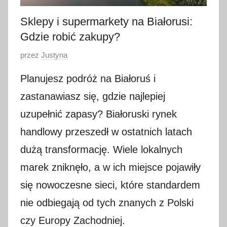
Sklepy i supermarkety na Białorusi:
Gdzie robić zakupy?
O
przez
Justyna
p
Planujesz podróż na Białoruś i
u
b
zastanawiasz się, gdzie najlepiej
l
uzupełnić zapasy? Białoruski rynek
i
handlowy przeszedł w ostatnich latach
k
o
dużą transformację. Wiele lokalnych
w
marek zniknęło, a w ich miejsce pojawiły
a
się nowoczesne sieci, które standardem
n
o
nie odbiegają od tych znanych z Polski
1
czy Europy Zachodniej.
s