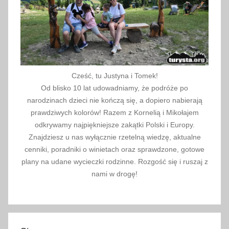
p
y
,
s
k
l
Cześć, tu Justyna i Tomek!
e
Od blisko 10 lat udowadniamy, że podróże po
p
narodzinach dzieci nie kończą się, a dopiero nabierają
y
prawdziwych kolorów! Razem z Kornelią i Mikołajem
n
odkrywamy najpiękniejsze zakątki Polski i Europy.
Znajdziesz u nas wyłącznie rzetelną wiedzę, aktualne
a
cenniki, poradniki o winietach oraz sprawdzone, gotowe
B
plany na udane wycieczki rodzinne. Rozgość się i ruszaj z
i
nami w drogę!
a
ł
o
r