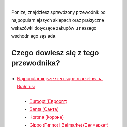
t
Poniżej znajdziesz sprawdzony przewodnik po
y
najpopularniejszych sklepach oraz praktyczne
c
wskazówki dotyczące zakupów u naszego
z
wschodniego sąsiada.
n
i
Czego dowiesz się z tego
a
2
przewodnika?
0
2
Najpopularniejsze sieci supermarketów na
6
Białorusi
Euroopt (Евроопт)
Santa (Санта)
Korona (Корона)
Gippo (Гиппо) i Belmarket (Белмаркет)