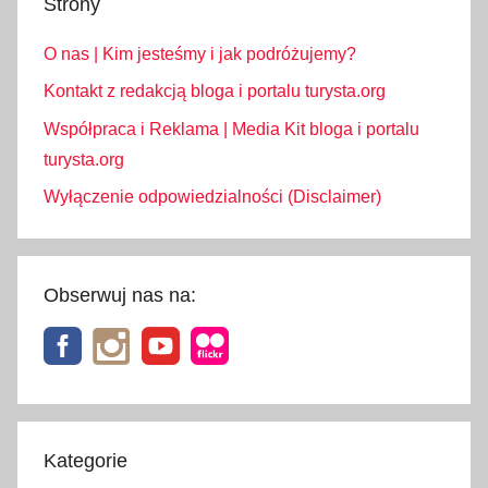
Strony
u
s
O nas | Kim jesteśmy i jak podróżujemy?
i
,
Kontakt z redakcją bloga i portalu turysta.org
s
Współpraca i Reklama | Media Kit bloga i portalu
k
turysta.org
l
Wyłączenie odpowiedzialności (Disclaimer)
e
p
y
s
Obserwuj nas na:
p
o
ż
y
w
c
Kategorie
z