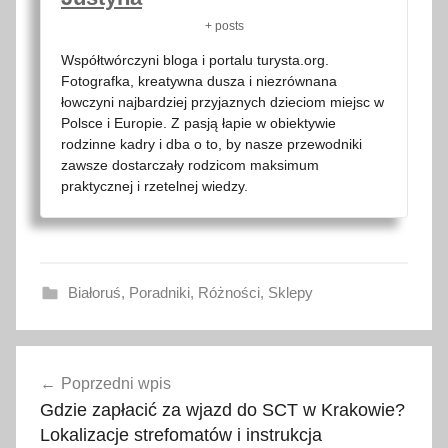
+ posts
Współtwórczyni bloga i portalu turysta.org.
Fotografka, kreatywna dusza i niezrównana
łowczyni najbardziej przyjaznych dzieciom miejsc w
Polsce i Europie. Z pasją łapie w obiektywie
rodzinne kadry i dba o to, by nasze przewodniki
zawsze dostarczały rodzicom maksimum
praktycznej i rzetelnej wiedzy.
Białoruś
,
Poradniki
,
Różności
,
Sklepy
B
Nawigacja
i
Poprzedni wpis
wpisu
a
Gdzie zapłacić za wjazd do SCT w Krakowie?
ł
Lokalizacje strefomatów i instrukcja