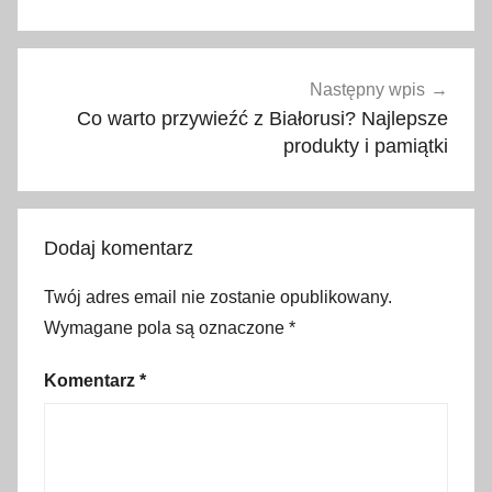
o
r
u
ś
Następny wpis
,
Co warto przywieźć z Białorusi? Najlepsze
g
produkty i pamiątki
o
d
z
Dodaj komentarz
i
n
Twój adres email nie zostanie opublikowany.
y
Wymagane pola są oznaczone
*
o
t
Komentarz
*
w
a
r
c