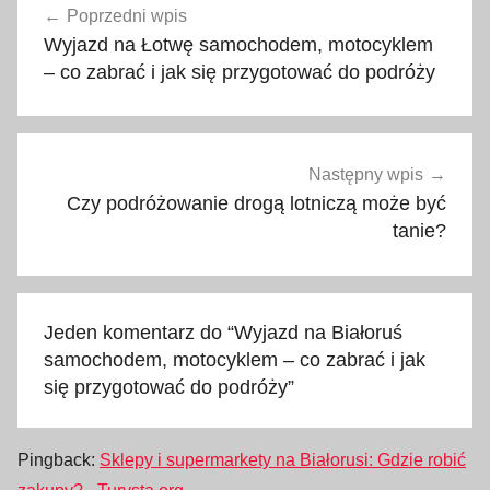
p
Poprzedni wpis
wpisu
t
Wyjazd na Łotwę samochodem, motocyklem
e
– co zabrać i jak się przygotować do podróży
c
z
k
a
Następny wpis
,
Czy podróżowanie drogą lotniczą może być
B
tanie?
i
a
ł
Jeden komentarz do “
Wyjazd na Białoruś
o
samochodem, motocyklem – co zabrać i jak
r
się przygotować do podróży
”
u
ś
,
Pingback:
Sklepy i supermarkety na Białorusi: Gdzie robić
c