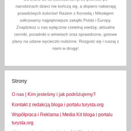
,
narodzinach dzieci nie kończą się, a dopiero nabierają
l
prawdziwych kolorów! Razem z Kornelią i Mikołajem
i
odkrywamy najpiękniejsze zakątki Polski i Europy.
m
Znajdziesz u nas wyłącznie rzetelną wiedzę, aktualne
i
cenniki, poradniki o winietach oraz sprawdzone, gotowe
t
plany na udane wycieczki rodzinne. Rozgość się i ruszaj z
y
nami w drogę!
a
l
k
o
Strony
h
o
O nas | Kim jesteśmy i jak podróżujemy?
l
Kontakt z redakcją bloga i portalu turysta.org
u
Współpraca i Reklama | Media Kit bloga i portalu
,
l
turysta.org
i