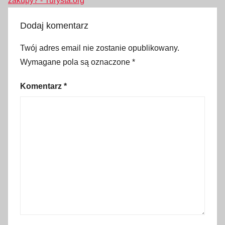
zakupy? - Turysta.org
o
z
Dodaj komentarz
a
Twój adres email nie zostanie opublikowany.
b
Wymagane pola są oznaczone
*
r
a
Komentarz
*
ć
,
d
o
s
t
ę
p
n
e
p