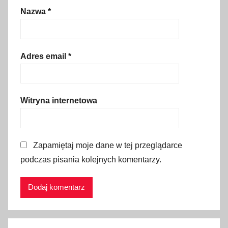
a
Nazwa
*
l
i
w
Adres email
*
o
,
e
-
Witryna internetowa
w
i
n
Zapamiętaj moje dane w tej przeglądarce
i
podczas pisania kolejnych komentarzy.
e
t
y
,
g