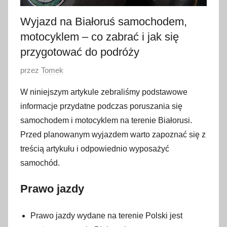
Wyjazd na Białoruś samochodem,
motocyklem – co zabrać i jak się
przygotować do podróży
O
przez
Tomek
p
W niniejszym artykule zebraliśmy podstawowe
u
informacje przydatne podczas poruszania się
b
samochodem i motocyklem na terenie Białorusi.
l
Przed planowanym wyjazdem warto zapoznać się z
i
treścią artykułu i odpowiednio wyposażyć
k
o
samochód.
w
Prawo jazdy
a
n
o
Prawo jazdy wydane na terenie Polski jest