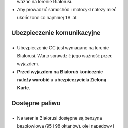
3
ważne na terenie Białorusi.
0
Aby prowadzić samochód i motocykl należy mieć
s
ukończone co najmniej 18 lat.
t
y
Ubezpieczenie komunikacyjne
c
z
Ubezpieczenie OC jest wymagane na terenie
n
Białorusi. Warto sprawdzić jego ważność przed
i
wyjazdem.
a
Przed wyjazdem na Białoruś koniecznie
2
należy wyrobić u ubezpieczyciela Zieloną
0
Kartę.
2
3
Dostępne paliwo
Na terenie Białorusi dostępne są benzyna
bezołowiowa (95 i 98 oktanów), olej napędowy i