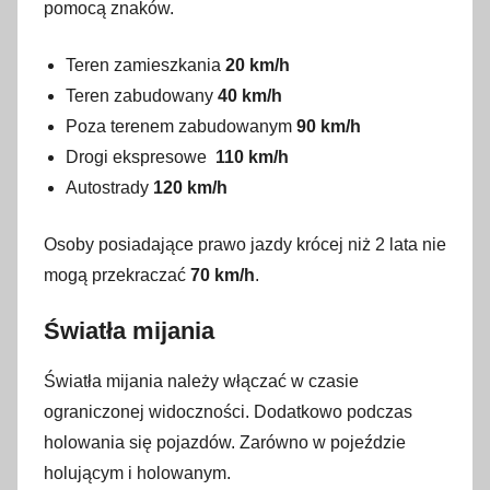
pomocą znaków.
Teren zamieszkania
20 km/h
Teren zabudowany
40 km/h
Poza terenem zabudowanym
90 km/h
Drogi ekspresowe
110 km/h
Autostrady
120 km/h
Osoby posiadające prawo jazdy krócej niż 2 lata nie
mogą przekraczać
70 km/h
.
Światła mijania
Światła mijania należy włączać w czasie
ograniczonej widoczności. Dodatkowo podczas
holowania się pojazdów. Zarówno w pojeździe
holującym i holowanym.