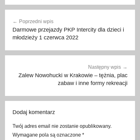
1
Nawigacja
5
Poprzedni wpis
wpisu
s
Darmowe przejazdy PKP Intercity dla dzieci i
i
młodzieży 1 czerwca 2022
e
r
p
n
Następny wpis
i
Zalew Nowohucki w Krakowie – tężnia, plac
a
zabaw i inne formy rekreacji
,
k
o
Dodaj komentarz
ś
c
Twój adres email nie zostanie opublikowany.
i
Wymagane pola są oznaczone
*
ó