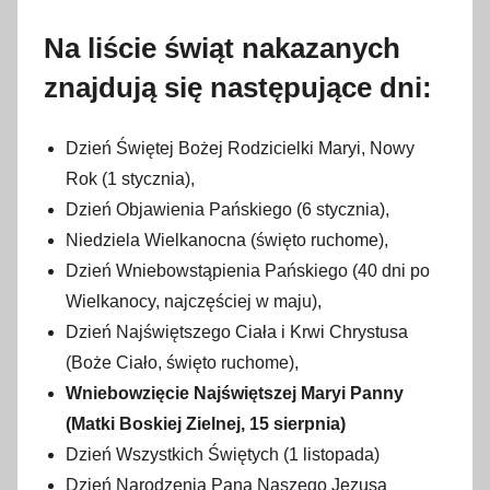
2
c
Na liście świąt nakazanych
z
znajdują się następujące dni:
e
r
w
Dzień Świętej Bożej Rodzicielki Maryi, Nowy
c
Rok (1 stycznia),
a
Dzień Objawienia Pańskiego (6 stycznia),
2
Niedziela Wielkanocna (święto ruchome),
0
Dzień Wniebowstąpienia Pańskiego (40 dni po
2
Wielkanocy, najczęściej w maju),
2
Dzień Najświętszego Ciała i Krwi Chrystusa
(Boże Ciało, święto ruchome),
Wniebowzięcie Najświętszej Maryi Panny
(Matki Boskiej Zielnej, 15 sierpnia)
Dzień Wszystkich Świętych (1 listopada)
Dzień Narodzenia Pana Naszego Jezusa