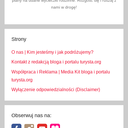
plany na udane wycieczki rodzinne. Rozgość się i ruszaj z
j
nami w drogę!
Z
i
e
l
Strony
n
e
O nas | Kim jesteśmy i jak podróżujemy?
j
,
Kontakt z redakcją bloga i portalu turysta.org
n
Współpraca i Reklama | Media Kit bloga i portalu
a
turysta.org
k
Wyłączenie odpowiedzialności (Disclaimer)
a
z
a
n
Obserwuj nas na:
e
,