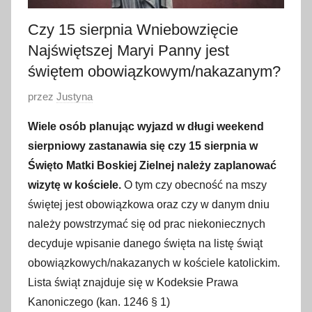
Czy 15 sierpnia Wniebowzięcie
Najświętszej Maryi Panny jest
świętem obowiązkowym/nakazanym?
O
przez
Justyna
p
Wiele osób planując wyjazd w długi weekend
u
sierpniowy zastanawia się czy 15 sierpnia w
b
Święto Matki Boskiej Zielnej należy zaplanować
l
wizytę w kościele.
O tym czy obecność na mszy
i
świętej jest obowiązkowa oraz czy w danym dniu
k
o
należy powstrzymać się od prac niekoniecznych
w
decyduje wpisanie danego święta na listę świąt
a
obowiązkowych/nakazanych w kościele katolickim.
n
Lista świąt znajduje się w Kodeksie Prawa
o
Kanoniczego (kan. 1246 § 1)