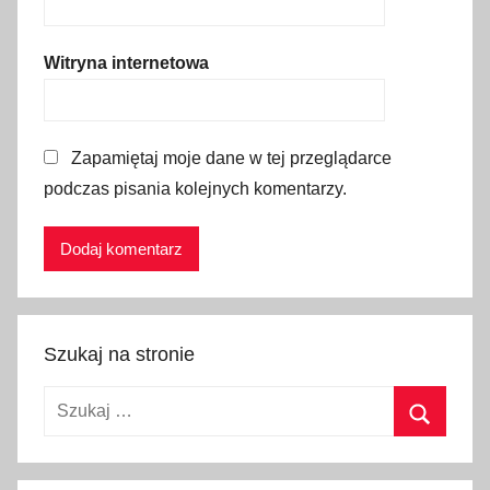
i
,
Witryna internetowa
l
i
s
Zapamiętaj moje dane w tej przeglądarce
t
podczas pisania kolejnych komentarzy.
a
ś
w
i
ą
t
Szukaj na stronie
n
a
Szukaj:
k
a
Szukaj
z