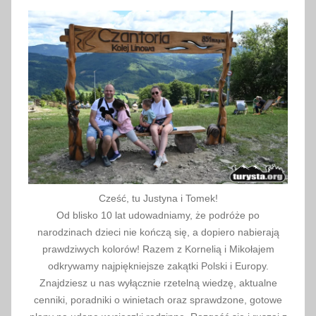
a
n
y
c
h
,
M
a
t
k
i
Cześć, tu Justyna i Tomek!
B
Od blisko 10 lat udowadniamy, że podróże po
o
narodzinach dzieci nie kończą się, a dopiero nabierają
s
prawdziwych kolorów! Razem z Kornelią i Mikołajem
k
odkrywamy najpiękniejsze zakątki Polski i Europy.
Znajdziesz u nas wyłącznie rzetelną wiedzę, aktualne
i
cenniki, poradniki o winietach oraz sprawdzone, gotowe
e