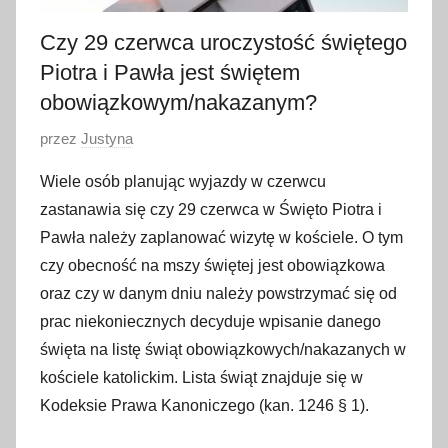
Czy 29 czerwca uroczystość świętego
Piotra i Pawła jest świętem
obowiązkowym/nakazanym?
O
przez
Justyna
p
Wiele osób planując wyjazdy w czerwcu
u
zastanawia się czy 29 czerwca w Święto Piotra i
b
Pawła należy zaplanować wizytę w kościele. O tym
l
czy obecność na mszy świętej jest obowiązkowa
i
oraz czy w danym dniu należy powstrzymać się od
k
o
prac niekoniecznych decyduje wpisanie danego
w
święta na listę świąt obowiązkowych/nakazanych w
a
kościele katolickim. Lista świąt znajduje się w
n
Kodeksie Prawa Kanoniczego (kan. 1246 § 1).
o