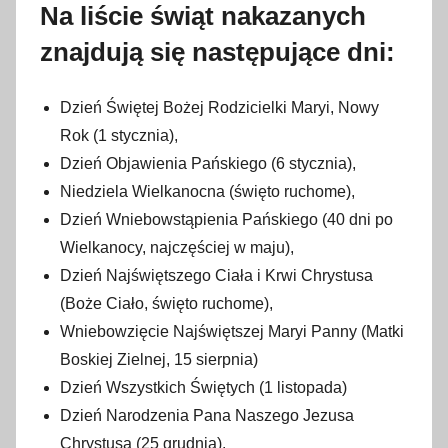
4
Na liście świąt nakazanych
m
znajdują się następujące dni:
a
j
a
Dzień Świętej Bożej Rodzicielki Maryi, Nowy
2
Rok (1 stycznia),
0
Dzień Objawienia Pańskiego (6 stycznia),
2
Niedziela Wielkanocna (święto ruchome),
2
Dzień Wniebowstąpienia Pańskiego (40 dni po
Wielkanocy, najczęściej w maju),
Dzień Najświętszego Ciała i Krwi Chrystusa
(Boże Ciało, święto ruchome),
Wniebowzięcie Najświętszej Maryi Panny (Matki
Boskiej Zielnej, 15 sierpnia)
Dzień Wszystkich Świętych (1 listopada)
Dzień Narodzenia Pana Naszego Jezusa
Chrystusa (25 grudnia).