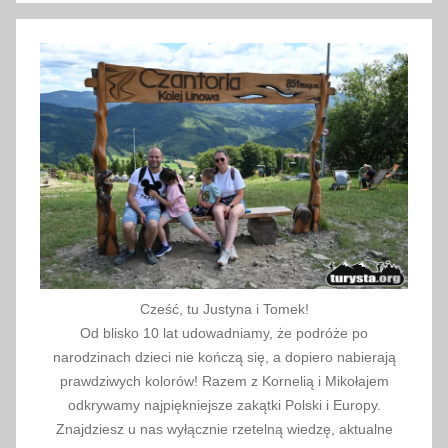
z
a
n
e
,
o
b
o
w
i
ą
z
Cześć, tu Justyna i Tomek!
k
Od blisko 10 lat udowadniamy, że podróże po
o
narodzinach dzieci nie kończą się, a dopiero nabierają
w
prawdziwych kolorów! Razem z Kornelią i Mikołajem
e
odkrywamy najpiękniejsze zakątki Polski i Europy.
Znajdziesz u nas wyłącznie rzetelną wiedzę, aktualne
,