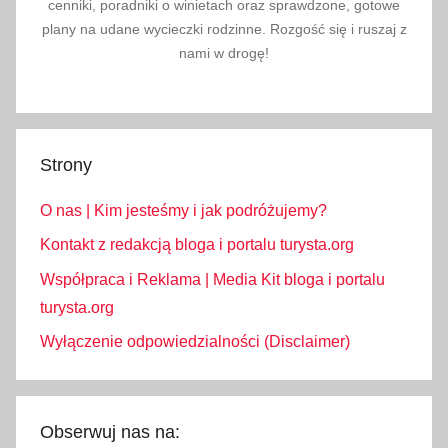
cenniki, poradniki o winietach oraz sprawdzone, gotowe
ś
plany na udane wycieczki rodzinne. Rozgość się i ruszaj z
w
nami w drogę!
.
P
i
o
Strony
t
r
O nas | Kim jesteśmy i jak podróżujemy?
a
i
Kontakt z redakcją bloga i portalu turysta.org
P
Współpraca i Reklama | Media Kit bloga i portalu
a
turysta.org
w
Wyłączenie odpowiedzialności (Disclaimer)
ł
a
,
Ś
Obserwuj nas na: