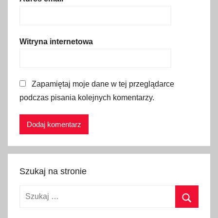
ą
t
n
Witryna internetowa
a
k
a
Zapamiętaj moje dane w tej przeglądarce
z
podczas pisania kolejnych komentarzy.
a
n
y
c
h
,
Szukaj na stronie
n
a
Szukaj:
k
a
Szukaj