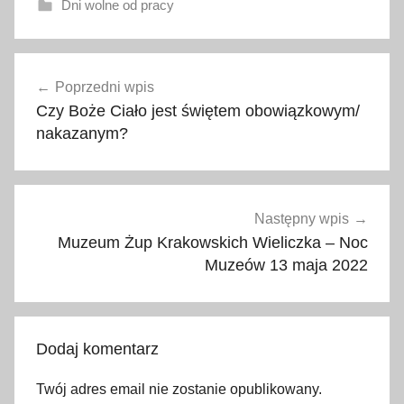
Dni wolne od pracy
k
Nawigacja
o
Poprzedni wpis
wpisu
ś
Czy Boże Ciało jest świętem obowiązkowym/
c
nakazanym?
i
ó
ł
,
Następny wpis
k
Muzeum Żup Krakowskich Wieliczka – Noc
o
Muzeów 13 maja 2022
ś
c
i
Dodaj komentarz
ó
ł
Twój adres email nie zostanie opublikowany.
k