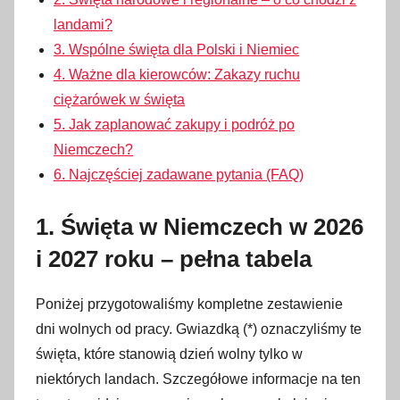
landami?
3. Wspólne święta dla Polski i Niemiec
4. Ważne dla kierowców: Zakazy ruchu
ciężarówek w święta
5. Jak zaplanować zakupy i podróż po
Niemczech?
6. Najczęściej zadawane pytania (FAQ)
1. Święta w Niemczech w 2026
i 2027 roku – pełna tabela
Poniżej przygotowaliśmy kompletne zestawienie
dni wolnych od pracy. Gwiazdką (*) oznaczyliśmy te
święta, które stanowią dzień wolny tylko w
niektórych landach. Szczegółowe informacje na ten