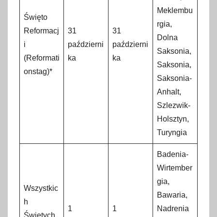
Meklembu
Święto
rgia,
Reformacj
31
31
Dolna
i
październi
październi
Saksonia,
(Reformati
ka
ka
Saksonia,
onstag)*
Saksonia-
Anhalt,
Szlezwik-
Holsztyn,
Turyngia
Badenia-
Wirtember
gia,
Wszystkic
Bawaria,
h
1
1
Nadrenia
Świętych