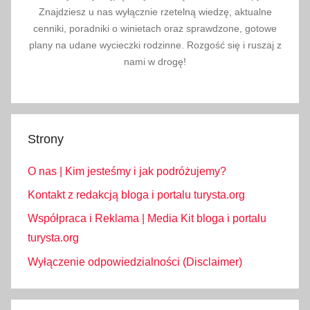
z
Znajdziesz u nas wyłącznie rzetelną wiedzę, aktualne
e
cenniki, poradniki o winietach oraz sprawdzone, gotowe
c
plany na udane wycieczki rodzinne. Rozgość się i ruszaj z
h
nami w drogę!
,
p
o
d
Strony
r
ó
O nas | Kim jesteśmy i jak podróżujemy?
ż
Kontakt z redakcją bloga i portalu turysta.org
d
o
Współpraca i Reklama | Media Kit bloga i portalu
N
turysta.org
i
Wyłączenie odpowiedzialności (Disclaimer)
e
m
i