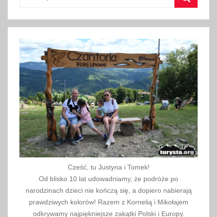
n
Szukaj
i
ę
t
e
s
k
l
e
p
y
w
N
i
Cześć, tu Justyna i Tomek!
Od blisko 10 lat udowadniamy, że podróże po
e
narodzinach dzieci nie kończą się, a dopiero nabierają
m
prawdziwych kolorów! Razem z Kornelią i Mikołajem
c
odkrywamy najpiękniejsze zakątki Polski i Europy.