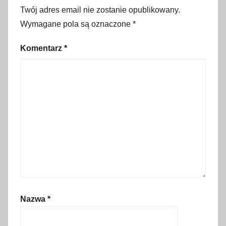
c
Twój adres email nie zostanie opublikowany.
y
Wymagane pola są oznaczone
*
N
Komentarz
*
i
e
m
c
y
,
k
a
l
e
n
d
Nazwa
*
a
r