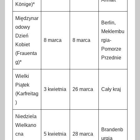
Könige)*
Międzynar
Berlin,
odowy
Meklembu
Dzień
8 marca
8 marca
rgia-
Kobiet
Pomorze
(Frauenta
Przednie
g)*
Wielki
Piątek
3 kwietnia
26 marca
Cały kraj
(Karfreitag
)
Niedziela
Wielkano
Brandenb
cna
5 kwietnia
28 marca
urgia