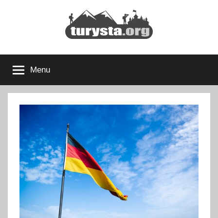
Przejdź
do
treści
Turysta.org
Rodzinny
blog
Menu
podróżniczy
i
portal
turystyczny