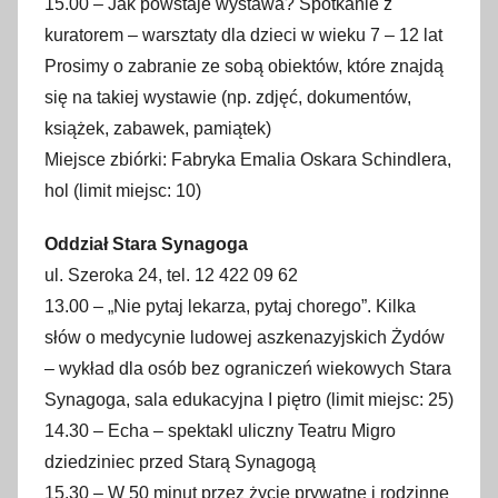
15.00 – Jak powstaje wystawa? Spotkanie z
kuratorem – warsztaty dla dzieci w wieku 7 – 12 lat
Prosimy o zabranie ze sobą obiektów, które znajdą
się na takiej wystawie (np. zdjęć, dokumentów,
książek, zabawek, pamiątek)
Miejsce zbiórki: Fabryka Emalia Oskara Schindlera,
hol (limit miejsc: 10)
Oddział Stara Synagoga
ul. Szeroka 24, tel. 12 422 09 62
13.00 – „Nie pytaj lekarza, pytaj chorego”. Kilka
słów o medycynie ludowej aszkenazyjskich Żydów
– wykład dla osób bez ograniczeń wiekowych Stara
Synagoga, sala edukacyjna I piętro (limit miejsc: 25)
14.30 – Echa – spektakl uliczny Teatru Migro
dziedziniec przed Starą Synagogą
15.30 – W 50 minut przez życie prywatne i rodzinne