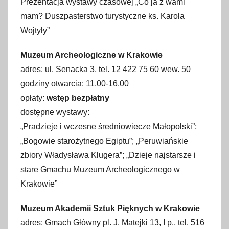
Prezentacja wystawy czasowej „Co ja z wami
l
mam? Duszpasterstwo turystyczne ks. Karola
i
Wojtyły”
s
t
Muzeum Archeologiczne w Krakowie
o
adres: ul. Senacka 3, tel. 12 422 75 60 wew. 50
p
godziny otwarcia: 11.00-16.00
a
opłaty:
wstęp bezpłatny
d
dostępne wystawy:
a
„Pradzieje i wczesne średniowiecze Małopolski”;
2
„Bogowie starożytnego Egiptu”; „Peruwiańskie
0
zbiory Władysława Klugera”; „Dzieje najstarsze i
2
stare Gmachu Muzeum Archeologicznego w
1
Krakowie”
Muzeum Akademii Sztuk Pięknych w Krakowie
adres: Gmach Główny pl. J. Matejki 13, I p., tel. 516