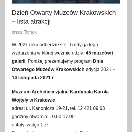
Dzień Otwarty Muzeów Krakowskich
– lista atrakcji
O
przez
Tomek
p
W 2021 roku odbędzie się 16 edycja tego
u
wydarzenia w której weźmie udział
45 muzeów i
b
galerii
. Poniżej prezentujemy program
Dnia
l
Otwartego Muzeów Krakowskich
edycja 2021 –
i
14 listopada 2021 r.
k
o
Muzeum Archidiecezjalne Kardynała Karola
w
Wojtyły w Krakowie
a
adres: ul. Kanonicza 19-21, tel. 12 421 89 63
n
o
godziny otwarcia: 10.00-17.00
1
opłaty: wstęp 1 zł
4