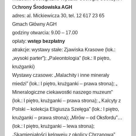
Oc
hrony Środowiska AGH
adres: al. Mickiewicza 30, tel. 12 617 23 65
Gmach Główny AGH
godziny otwarcia: 9.00 – 17.00
opłaty:
wstęp bezpłatny
atrakcje: wystawy stałe: Zjawiska Krasowe (lok.:
„wysoki parter”); „Paleontologia” (lok.: II piętro,
krużganki)
Wystawy czasowe: „Malachity i inne minerały
miedzi” (lok.: I piętro, krużganki – prawa strona); „
Mineralogiczne ciekawostki naszego muzeum”
(lok.: I piętro, krużganki – prawa strona); „ Kalcyty z
Polski – kolekcja Eligiusza Szełęga” (lok.: I piętro,
krużganki – prawa strona); „Mirów – od Oksfordu”…
(lok.: I piętro, krużganki – lewa strona);
„Skamieniałości keloweju z okolicy Chrzanowa”