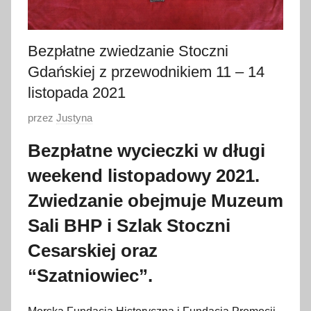
Bezpłatne zwiedzanie Stoczni
Gdańskiej z przewodnikiem 11 – 14
listopada 2021
O
przez
Justyna
p
Bezpłatne wycieczki w długi
u
weekend listopadowy 2021.
b
l
Zwiedzanie obejmuje Muzeum
i
Sali BHP i Szlak Stoczni
k
o
Cesarskiej oraz
w
“Szatniowiec”.
a
n