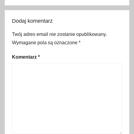
w
e
e
Dodaj komentarz
k
e
Twój adres email nie zostanie opublikowany.
n
Wymagane pola są oznaczone
*
d
l
Komentarz
*
i
s
t
o
p
a
d
o
w
y