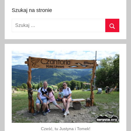
s
Szukaj na stronie
t
o
Szukaj:
c
z
Szukaj
n
i
a
g
d
a
ń
s
k
,
T
r
Cześć, tu Justyna i Tomek!