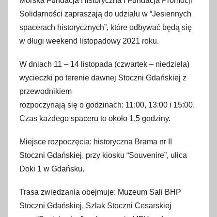
Morska Fundacja Historyczna i Fundacja Promocji
o
Solidarności zapraszają do udziału w “Jesiennych
5
spacerach historycznych”, które odbywać będą się
l
w długi weekend listopadowy 2021 roku.
i
s
W dniach 11 – 14 listopada (czwartek – niedziela)
t
wycieczki po terenie dawnej Stoczni Gdańskiej z
o
przewodnikiem
p
a
rozpoczynają się o godzinach: 11:00, 13:00 i 15:00.
d
Czas każdego spaceru to około 1,5 godziny.
a
Miejsce rozpoczęcia: historyczna Brama nr II
2
0
Stoczni Gdańskiej, przy kiosku “Souvenire”, ulica
2
Doki 1 w Gdańsku.
1
Trasa zwiedzania obejmuje: Muzeum Sali BHP
Stoczni Gdańskiej, Szlak Stoczni Cesarskiej