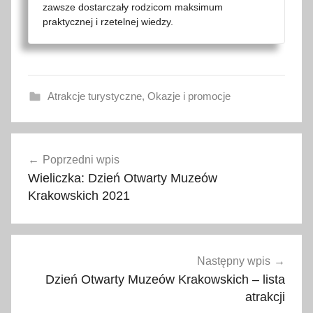
zawsze dostarczały rodzicom maksimum
praktycznej i rzetelnej wiedzy.
Atrakcje turystyczne
,
Okazje i promocje
2
Nawigacja
0
Poprzedni wpis
wpisu
2
Wieliczka: Dzień Otwarty Muzeów
1
Krakowskich 2021
,
d
ł
u
Następny wpis
g
Dzień Otwarty Muzeów Krakowskich – lista
i
atrakcji