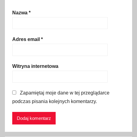
,
Nazwa
*
G
d
a
ń
Adres email
*
s
k
,
Witryna internetowa
L
i
s
Zapamiętaj moje dane w tej przeglądarce
t
podczas pisania kolejnych komentarzy.
o
p
a
d
,