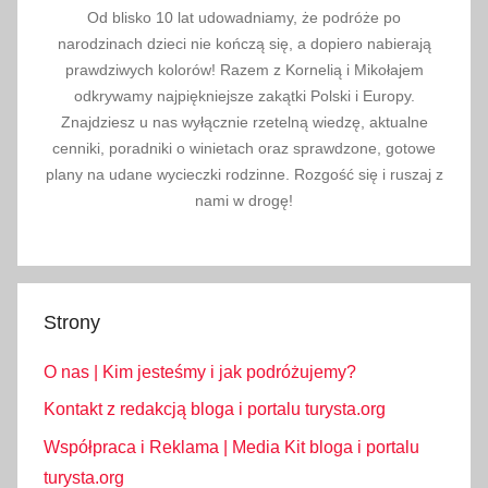
ó
Od blisko 10 lat udowadniamy, że podróże po
j
narodzinach dzieci nie kończą się, a dopiero nabierają
m
prawdziwych kolorów! Razem z Kornelią i Mikołajem
i
odkrywamy najpiękniejsze zakątki Polski i Europy.
Znajdziesz u nas wyłącznie rzetelną wiedzę, aktualne
a
cenniki, poradniki o winietach oraz sprawdzone, gotowe
s
plany na udane wycieczki rodzinne. Rozgość się i ruszaj z
t
nami w drogę!
,
z
w
i
Strony
e
d
O nas | Kim jesteśmy i jak podróżujemy?
z
a
Kontakt z redakcją bloga i portalu turysta.org
n
Współpraca i Reklama | Media Kit bloga i portalu
i
turysta.org