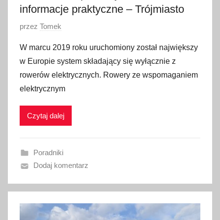
0
informacje praktyczne – Trójmiasto
1
O
przez
Tomek
9
p
W marcu 2019 roku uruchomiony został największy
u
w Europie system składający się wyłącznie z
b
rowerów elektrycznych. Rowery ze wspomaganiem
l
elektrycznym
i
k
Czytaj dalej
o
w
a
Poradniki
n
Dodaj komentarz
o
2
1
s
i