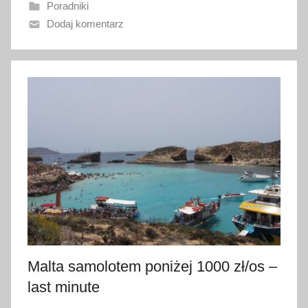
Poradniki
a
Dodaj komentarz
n
o
2
l
u
t
e
g
o
2
0
2
3
Malta samolotem poniżej 1000 zł/os –
last minute