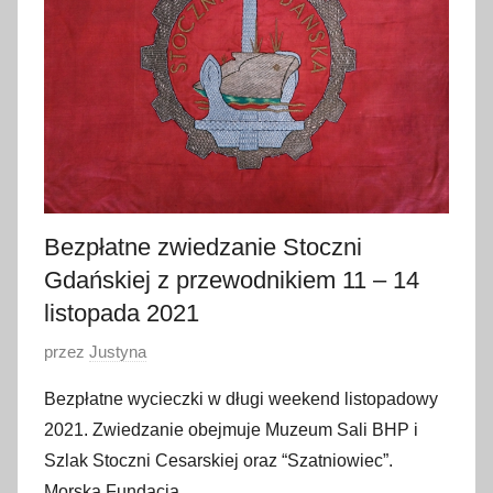
g
o
2
0
2
2
Bezpłatne zwiedzanie Stoczni
Gdańskiej z przewodnikiem 11 – 14
listopada 2021
O
przez
Justyna
p
Bezpłatne wycieczki w długi weekend listopadowy
u
2021. Zwiedzanie obejmuje Muzeum Sali BHP i
b
Szlak Stoczni Cesarskiej oraz “Szatniowiec”.
l
Morska Fundacja