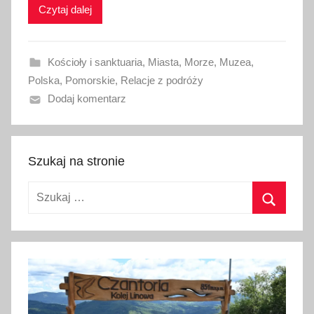
Czytaj dalej
k
o
w
Kościoły i sanktuaria
,
Miasta
,
Morze
,
Muzea
,
a
Polska
,
Pomorskie
,
Relacje z podróży
n
Dodaj komentarz
o
9
s
i
Szukaj na stronie
e
Szukaj:
r
p
Szukaj
n
i
a
2
0