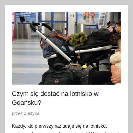
3
0
m
a
j
a
2
0
2
1
Czym się dostać na lotnisko w
Gdańsku?
O
przez
Justyna
p
Każdy, kto pierwszy raz udaje się na lotnisko,
u