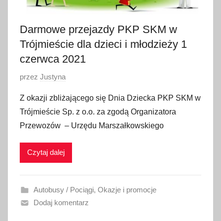
0
2
Darmowe przejazdy PKP SKM w
1
Trójmieście dla dzieci i młodzieży 1
czerwca 2021
O
przez
Justyna
p
Z okazji zbliżającego się Dnia Dziecka PKP SKM w
u
Trójmieście Sp. z o.o. za zgodą Organizatora
b
Przewozów – Urzędu Marszałkowskiego
l
i
Czytaj dalej
k
o
w
Autobusy / Pociągi
,
Okazje i promocje
a
Dodaj komentarz
n
o