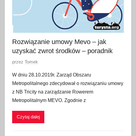
0
2
0
Rozwiązanie umowy Mevo – jak
uzyskać zwrot środków – poradnik
O
przez
Tomek
p
W dniu 28.10.2019r. Zarząd Obszaru
u
Metropolitalnego zdecydował o rozwiązaniu umowy
b
z NB Tricity na zarządzanie Rowerem
l
Metropolitalnym MEVO. Zgodnie z
i
k
Czytaj dalej
o
w
a