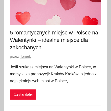
5 romantycznych miejsc w Polsce na
Walentynki – idealne miejsce dla
zakochanych
O
przez
Tomek
p
Jeśli szukasz miejsca na Walentynki w Polsce, to
u
mamy kilka propozycji: Kraków Kraków to jedno z
b
najpiękniejszych miast w Polsce,
l
i
Czytaj dalej
k
o
w