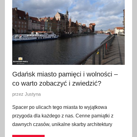
e
r
p
n
i
a
2
0
1
Gdańsk miasto pamięci i wolności –
9
co warto zobaczyć i zwiedzić?
O
przez
Justyna
p
Spacer po ulicach tego miasta to wyjątkowa
u
przygoda dla każdego z nas. Cenne pamiątki z
b
dawnych czasów, unikalne skarby architektury
l
i