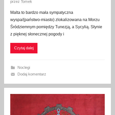
O
przez
Tomek
p
Malta to bardzo mała sympatyczna
u
wyspa/(państwo-miasto) zlokalizowana na Morzu
b
Śródziemnym pomiędzy Tunezją, a Sycylią. Słynie
l
z pięknej słonecznej pogody i
i
k
Czytaj dalej
o
w
a
Noclegi
n
Dodaj komentarz
o
1
7
l
u
t
e