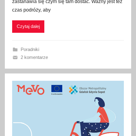
zastanawia się czym się tam dostać. Ważny jest też
b
czas podróży, aby
l
i
Czytaj dalej
k
o
w
Poradniki
a
2 komentarze
n
o
9
l
u
t
e
g
o
2