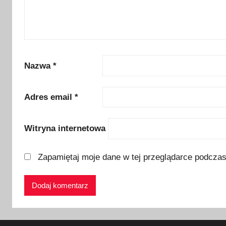
e
j
a
z
d
Nazwa
*
y
,
Adres email
*
d
z
Witryna internetowa
i
e
ń
Zapamiętaj moje dane w tej przeglądarce podczas
d
z
i
e
c