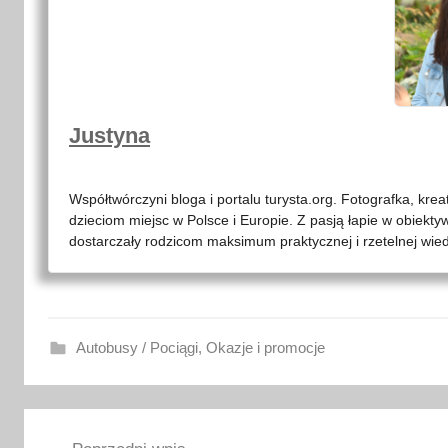
j
a
2
0
2
Justyna
1
Współtwórczyni bloga i portalu turysta.org. Fotografka, kre
dzieciom miejsc w Polsce i Europie. Z pasją łapie w obiekty
dostarczały rodzicom maksimum praktycznej i rzetelnej wied
Autobusy / Pociągi
,
Okazje i promocje
b
Nawigacja
e