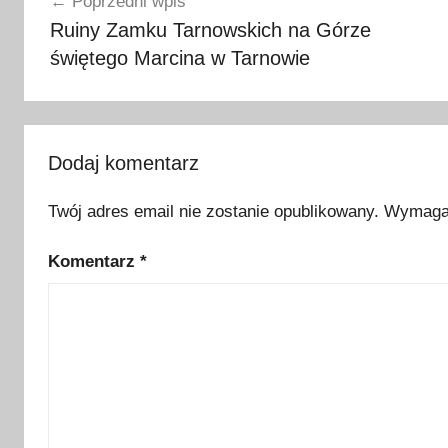
Poprzedni wpis
z
wpisu
Ruiny Zamku Tarnowskich na Górze
p
świętego Marcina w Tarnowie
ł
a
t
n
e
Dodaj komentarz
,
Twój adres email nie zostanie opublikowany.
Wymagan
d
a
Komentarz
*
r
m
o
w
e
p
r
z