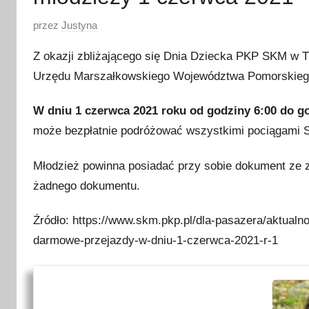
O
przez
Justyna
p
Z okazji zbliżającego się Dnia Dziecka PKP SKM w T
u
Urzędu Marszałkowskiego Województwa Pomorskiego 
b
l
W dniu 1 czerwca 2021 roku od godziny 6:00 do g
i
może bezpłatnie podróżować wszystkimi pociągami S
k
o
Młodzież powinna posiadać przy sobie dokument ze z
w
żadnego dokumentu.
a
n
Źródło: https://www.skm.pkp.pl/dla-pasazera/aktualn
o
darmowe-przejazdy-w-dniu-1-czerwca-2021-r-1
3
0
m
a