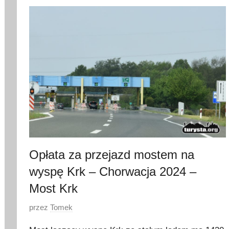
m
a
r
c
a
2
0
2
4
Opłata za przejazd mostem na
wyspę Krk – Chorwacja 2024 –
Most Krk
O
przez
Tomek
p