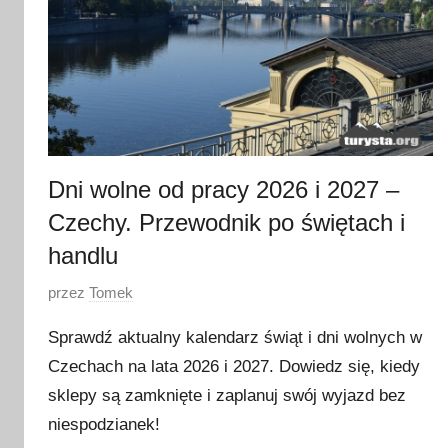
Dni wolne od pracy 2026 i 2027 –
Czechy. Przewodnik po świętach i
handlu
O
przez
Tomek
p
Sprawdź aktualny kalendarz świąt i dni wolnych w
u
Czechach na lata 2026 i 2027. Dowiedz się, kiedy
b
sklepy są zamknięte i zaplanuj swój wyjazd bez
l
i
niespodzianek!