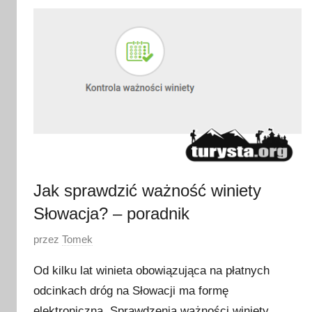
t
y
c
z
n
i
a
2
0
2
Jak sprawdzić ważność winiety
6
Słowacja? – poradnik
O
przez
Tomek
p
Od kilku lat winieta obowiązująca na płatnych
u
odcinkach dróg na Słowacji ma formę
b
elektroniczną. Sprawdzenia ważności winiety
l