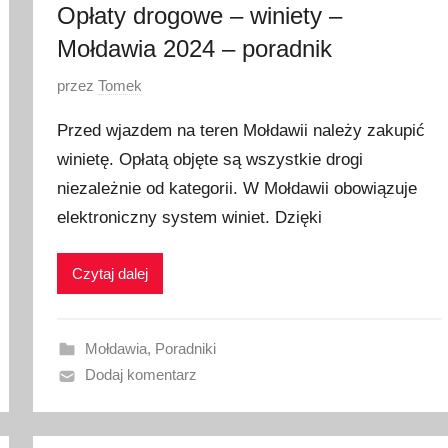
Opłaty drogowe – winiety –
Mołdawia 2024 – poradnik
O
przez
Tomek
p
Przed wjazdem na teren Mołdawii należy zakupić
u
winietę. Opłatą objęte są wszystkie drogi
b
niezależnie od kategorii. W Mołdawii obowiązuje
l
i
elektroniczny system winiet. Dzięki
k
o
Czytaj dalej
w
a
n
Mołdawia
,
Poradniki
o
Dodaj komentarz
1
3