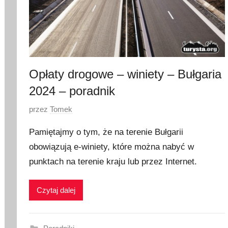
2
0
2
4
Opłaty drogowe – winiety – Bułgaria
2024 – poradnik
O
przez
Tomek
p
Pamiętajmy o tym, że na terenie Bułgarii
u
obowiązują e-winiety, które można nabyć w
b
punktach na terenie kraju lub przez Internet.
l
i
k
Czytaj dalej
o
w