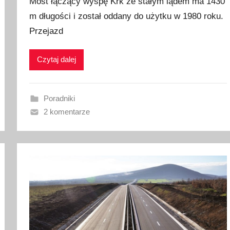
Most łączący wyspę Krk ze stałym lądem ma 1430
u
m długości i został oddany do użytku w 1980 roku.
b
Przejazd
l
i
k
Czytaj dalej
o
w
a
Poradniki
n
2 komentarze
o
1
3
m
a
r
c
a