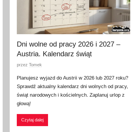
Dni wolne od pracy 2026 i 2027 –
Austria. Kalendarz świąt
O
przez
Tomek
p
Planujesz wyjazd do Austrii w 2026 lub 2027 roku?
u
Sprawdź aktualny kalendarz dni wolnych od pracy,
b
świąt narodowych i kościelnych. Zaplanuj urlop z
l
i
głową!
k
o
Czytaj dalej
w