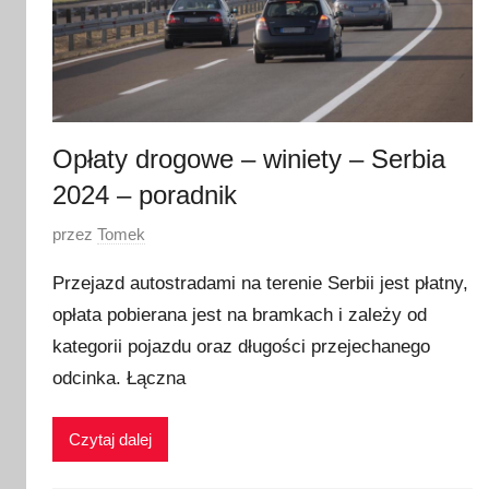
4
Opłaty drogowe – winiety – Serbia
2024 – poradnik
O
przez
Tomek
p
Przejazd autostradami na terenie Serbii jest płatny,
u
opłata pobierana jest na bramkach i zależy od
b
kategorii pojazdu oraz długości przejechanego
l
i
odcinka. Łączna
k
o
Czytaj dalej
w