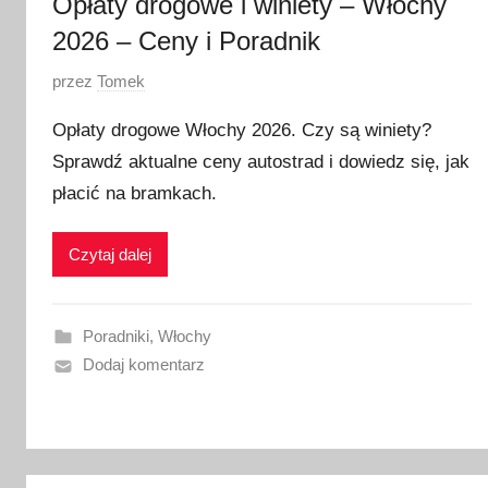
Opłaty drogowe i winiety – Włochy
2026 – Ceny i Poradnik
O
przez
Tomek
p
Opłaty drogowe Włochy 2026. Czy są winiety?
u
Sprawdź aktualne ceny autostrad i dowiedz się, jak
b
płacić na bramkach.
l
i
k
Czytaj dalej
o
w
a
Poradniki
,
Włochy
n
Dodaj komentarz
o
2
6
s