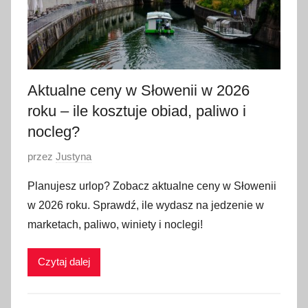
Aktualne ceny w Słowenii w 2026
roku – ile kosztuje obiad, paliwo i
nocleg?
O
przez
Justyna
p
Planujesz urlop? Zobacz aktualne ceny w Słowenii
u
w 2026 roku. Sprawdź, ile wydasz na jedzenie w
b
marketach, paliwo, winiety i noclegi!
l
i
Czytaj dalej
k
o
w