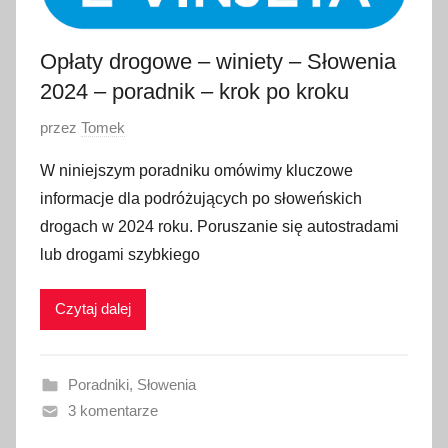
Opłaty drogowe – winiety – Słowenia
2024 – poradnik – krok po kroku
O
przez
Tomek
p
W niniejszym poradniku omówimy kluczowe
u
informacje dla podróżujących po słoweńskich
b
drogach w 2024 roku. Poruszanie się autostradami
l
lub drogami szybkiego
i
k
Czytaj dalej
o
w
a
Poradniki
,
Słowenia
n
3 komentarze
o
1