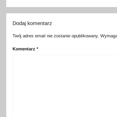
o
n
d
a
Dodaj komentarz
y
,
Twój adres email nie zostanie opublikowany.
Wymagan
c
Komentarz
*
y
b
e
r
w
e
e
k
e
n
d