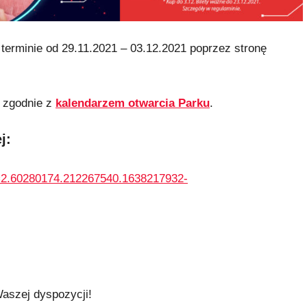
terminie od 29.11.2021 – 03.12.2021 poprzez stronę
 zgodnie z
kalendarzem otwarcia Parku
.
j:
ga=2.60280174.212267540.1638217932-
Waszej dyspozycji!