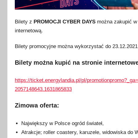
o
p
a
Bilety z
PROMOCJI CYBER DAYS
można zakupić w 
d
internetową.
a
2
Bilety promocyjne można wykorzystać do 23.12.2021
0
2
Bilety można kupić na stronie internetowe
1
https://ticket.energylandia.pl/pl/promotionpromo?_
2057148643.1631865833
Zimowa oferta:
Największy w Polsce ogród świateł,
Atrakcje; roller coastery, karuzele, widowiska do 