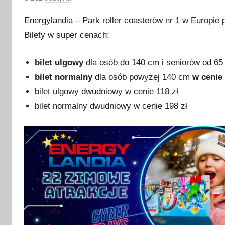
p
Energylandia – Park roller coasterów nr 1 w Europie
u
Bilety w super cenach:
b
l
bilet ulgowy
dla osób do 140 cm i seniorów od 65
i
k
bilet normalny
dla osób powyżej 140 cm
w cenie 
o
bilet ulgowy dwudniowy w cenie 118 zł
w
bilet normalny dwudniowy w cenie 198 zł
a
n
o
3
0
l
i
s
t