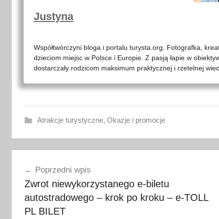
Justyna
Współtwórczyni bloga i portalu turysta.org. Fotografka, kre
dzieciom miejsc w Polsce i Europie. Z pasją łapie w obiekty
dostarczały rodzicom maksimum praktycznej i rzetelnej wied
Atrakcje turystyczne
,
Okazje i promocje
c
Nawigacja
y
Poprzedni wpis
b
wpisu
Zwrot niewykorzystanego e-biletu
e
autostradowego – krok po kroku – e-TOLL
r
m
PL BILET