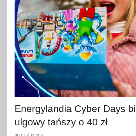
Energylandia Cyber Days bil
ulgowy tańszy o 40 zł
O
przez
Justyna