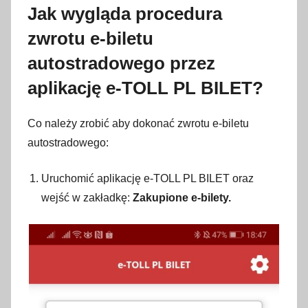
Jak wygląda procedura
3
0
zwrotu e-biletu
l
autostradowego przez
i
s
aplikację e-TOLL PL BILET?
t
o
Co należy zrobić aby dokonać zwrotu e-biletu
p
autostradowego:
a
d
Uruchomić aplikację e-TOLL PL BILET oraz
a
wejść w zakładkę:
Zakupione e-bilety.
2
0
2
1