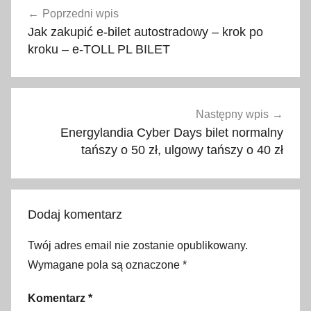
0
Poprzedni wpis
wpisu
2
Jak zakupić e-bilet autostradowy – krok po
1
kroku – e-TOLL PL BILET
,
2
0
2
Następny wpis
2
Energylandia Cyber Days bilet normalny
,
tańszy o 50 zł, ulgowy tańszy o 40 zł
A
2
,
Dodaj komentarz
A
4
Twój adres email nie zostanie opublikowany.
,
Wymagane pola są oznaczone
*
a
p
Komentarz
*