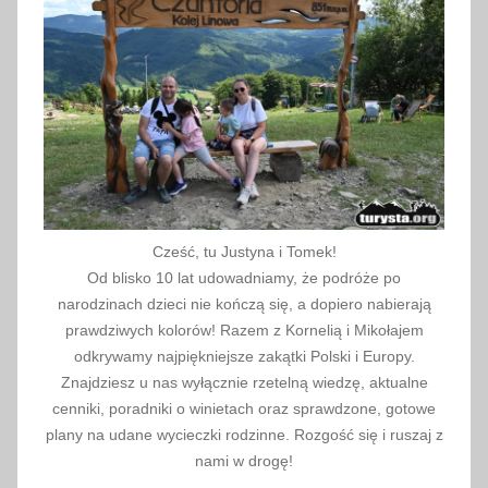
u
t
o
s
t
r
a
d
o
Cześć, tu Justyna i Tomek!
w
Od blisko 10 lat udowadniamy, że podróże po
y
narodzinach dzieci nie kończą się, a dopiero nabierają
,
prawdziwych kolorów! Razem z Kornelią i Mikołajem
e
odkrywamy najpiękniejsze zakątki Polski i Europy.
Znajdziesz u nas wyłącznie rzetelną wiedzę, aktualne
-
cenniki, poradniki o winietach oraz sprawdzone, gotowe
t
plany na udane wycieczki rodzinne. Rozgość się i ruszaj z
o
nami w drogę!
l