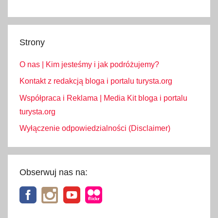
l
,
e
Strony
-
T
O nas | Kim jesteśmy i jak podróżujemy?
O
L
Kontakt z redakcją bloga i portalu turysta.org
L
Współpraca i Reklama | Media Kit bloga i portalu
P
turysta.org
L
Wyłączenie odpowiedzialności (Disclaimer)
B
I
L
E
Obserwuj nas na:
T
,
z