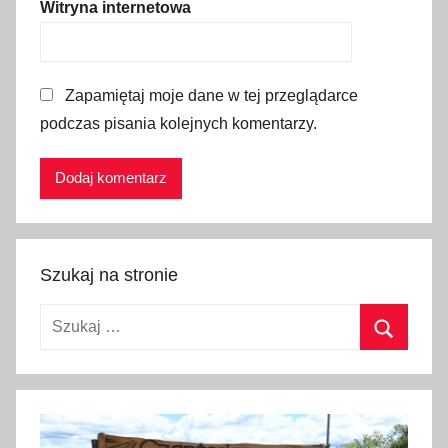
Witryna internetowa
,
E
-
Zapamiętaj moje dane w tej przeglądarce
b
podczas pisania kolejnych komentarzy.
i
l
e
t
,
e
Szukaj na stronie
-
b
Szukaj:
i
l
Szukaj
e
t
a