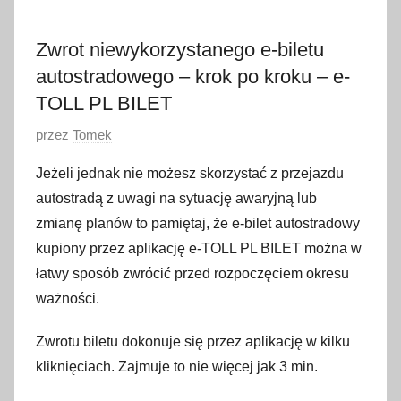
Zwrot niewykorzystanego e-biletu
autostradowego – krok po kroku – e-
TOLL PL BILET
O
przez
Tomek
p
Jeżeli jednak nie możesz skorzystać z przejazdu
u
autostradą z uwagi na sytuację awaryjną lub
b
zmianę planów to pamiętaj, że e-bilet autostradowy
l
kupiony przez aplikację e-TOLL PL BILET można w
i
łatwy sposób zwrócić przed rozpoczęciem okresu
k
o
ważności.
w
Zwrotu biletu dokonuje się przez aplikację w kilku
a
kliknięciach. Zajmuje to nie więcej jak 3 min.
n
o