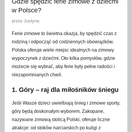
Gdzie spędzić ferie zimowe z dziećmi
w Polsce?
O
przez
Justyna
p
Ferie zimowe to świetna okazja, by spędzić czas z
u
rodziną i odpocząć od codziennych obowiązków.
b
Polska oferuje wiele miejsc idealnych na zimowy
l
wypoczynek z dziećmi. Oto kilka pomysłów, gdzie
i
możecie się wybrać, aby ferie były pełne radości i
k
o
niezapomnianych chwil.
w
1. Góry – raj dla miłośników śniegu
a
n
Jeśli Wasze dzieci uwielbiają śnieg i zimowe sporty,
o
góry będą doskonałym wyborem. Zakopane,
1
nazywane zimową stolicą Polski, oferuje liczne
9
atrakcje: od stoków narciarskich po kuligi z
g