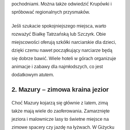
r
pochodniami. Można także odwiedzić Krupówki i
u
spróbować regionalnych przysmaków.
d
Jeśli szukacie spokojniejszego miejsca, warto
n
i
rozważyć Białkę Tatrzańską lub Szczyrk. Obie
a
miejscowości oferują szkółki narciarskie dla dzieci,
2
dzięki czemu nawet początkujący narciarze będą
0
się dobrze bawić. Wiele hoteli w górach organizuje
2
animacje i zabawy dla najmłodszych, co jest
4
dodatkowym atutem.
2. Mazury – zimowa kraina jezior
Choć Mazury kojarzą się głównie z latem, zimą
także mają wiele do zaoferowania. Zamarznięte
jeziora i malownicze lasy to świetne miejsce na
zimowe spacery czy jazdę na łyżwach. W Giżycku