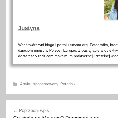
Justyna
Współtwórczyni bloga i portalu turysta.org. Fotografka, kre
dzieciom miejsc w Polsce i Europie. Z pasją łapie w obiekty
dostarczały rodzicom maksimum praktycznej i rzetelnej wied
Artykuł sponsorowany
,
Poradniki
k
Nawigacja
o
Poprzedni wpis
s
wpisu