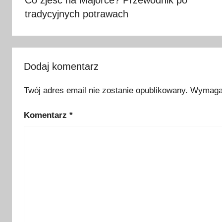
Co zjeść na Majorce? Przewodnik po
z
tradycyjnych potrawach
t
y
l
e
c
Dodaj komentarz
z
Twój adres email nie zostanie opublikowany.
Wymagan
e
n
Komentarz
*
i
a
,
k
o
s
z
t
y