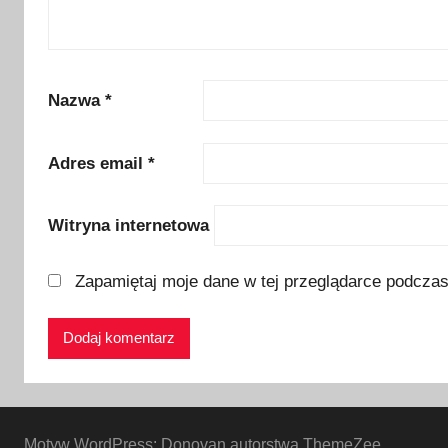
r
a
t
o
Nazwa
*
w
n
Adres email
*
i
c
Witryna internetowa
t
w
a
Zapamiętaj moje dane w tej przeglądarce podczas
,
n
a
r
t
y
Motyw WordPress: Donovan autorstwa ThemeZee.