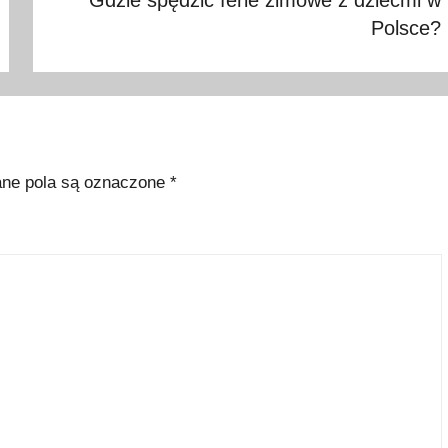
Gdzie spędzić ferie zimowe z dziećmi w
Polsce?
e pola są oznaczone
*