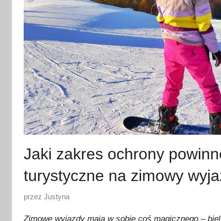
Jaki zakres ochrony powinn
turystyczne na zimowy wyj
O
przez
Justyna
p
Zimowe wyjazdy mają w sobie coś magicznego – biel ś