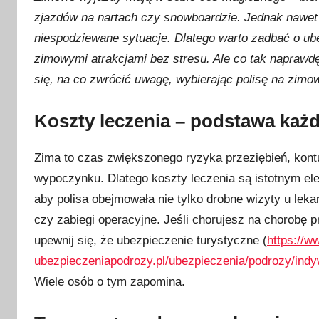
u
zjazdów na nartach czy snowboardzie. Jednak nawet
b
niespodziewane sytuacje. Dlatego warto zadbać o ube
l
i
zimowymi atrakcjami bez stresu. Ale co tak naprawd
k
się, na co zwrócić uwagę, wybierając polisę na zim
o
w
Koszty leczenia – podstawa każd
a
n
Zima to czas zwiększonego ryzyka przeziębień, kont
o
wypoczynku. Dlatego koszty leczenia są istotnym e
1
aby polisa obejmowała nie tylko drobne wizyty u lekar
7
czy zabiegi operacyjne. Jeśli chorujesz na chorobę p
g
upewnij się, że ubezpieczenie turystyczne (
https://w
r
ubezpieczeniapodrozy.pl/ubezpieczenia/podrozy/indy
u
d
Wiele osób o tym zapomina.
n
i