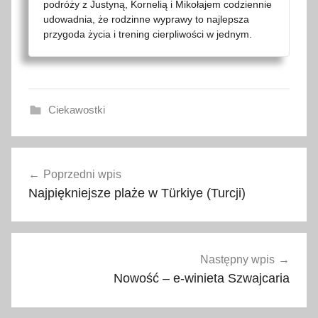
podróży z Justyną, Kornelią i Mikołajem codziennie
udowadnia, że rodzinne wyprawy to najlepsza
przygoda życia i trening cierpliwości w jednym.
Ciekawostki
B
Nawigacja
o
Poprzedni wpis
wpisu
r
Najpiękniejsze plaże w Türkiye (Turcji)
d
u
m
,
Następny wpis
g
Nowość – e-winieta Szwajcaria
w
i