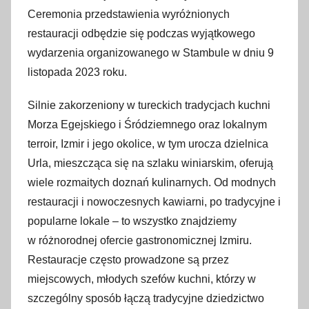
i
Ceremonia przedstawienia wyróżnionych
p
restauracji odbędzie się podczas wyjątkowego
c
wydarzenia organizowanego w Stambule w dniu 9
a
listopada 2023 roku.
2
0
Silnie zakorzeniony w tureckich tradycjach kuchni
2
Morza Egejskiego i Śródziemnego oraz lokalnym
3
terroir, Izmir i jego okolice, w tym urocza dzielnica
Urla, mieszcząca się na szlaku winiarskim, oferują
wiele rozmaitych doznań kulinarnych. Od modnych
restauracji i nowoczesnych kawiarni, po tradycyjne i
popularne lokale – to wszystko znajdziemy
w różnorodnej ofercie gastronomicznej Izmiru.
Restauracje często prowadzone są przez
miejscowych, młodych szefów kuchni, którzy w
szczególny sposób łączą tradycyjne dziedzictwo