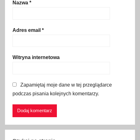
Nazwa
*
l
i
n
,
Adres email
*
p
r
z
Witryna internetowa
e
w
o
Zapamiętaj moje dane w tej przeglądarce
d
n
podczas pisania kolejnych komentarzy.
i
k
,
T
u