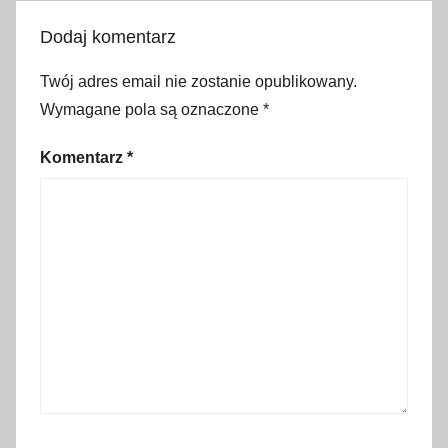
a
Dodaj komentarz
z
d
Twój adres email nie zostanie opublikowany.
k
Wymagane pola są oznaczone
*
i
,
Komentarz
*
I
z
m
i
r
,
M
i
c
h
e