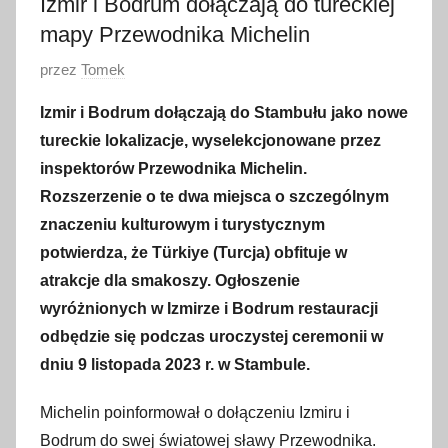
Izmir i Bodrum dołączają do tureckiej
mapy Przewodnika Michelin
O
przez
Tomek
p
Izmir i Bodrum dołączają do Stambułu jako nowe
u
tureckie lokalizacje, wyselekcjonowane przez
b
inspektorów Przewodnika Michelin.
l
Rozszerzenie o te dwa miejsca o szczególnym
i
znaczeniu kulturowym i turystycznym
k
o
potwierdza, że Türkiye (Turcja) obfituje w
w
atrakcje dla smakoszy. Ogłoszenie
a
wyróżnionych w Izmirze i Bodrum restauracji
n
odbędzie się podczas uroczystej ceremonii w
o
dniu 9 listopada 2023 r. w Stambule.
2
7
Michelin poinformował o dołączeniu Izmiru i
l
Bodrum do swej światowej sławy Przewodnika.