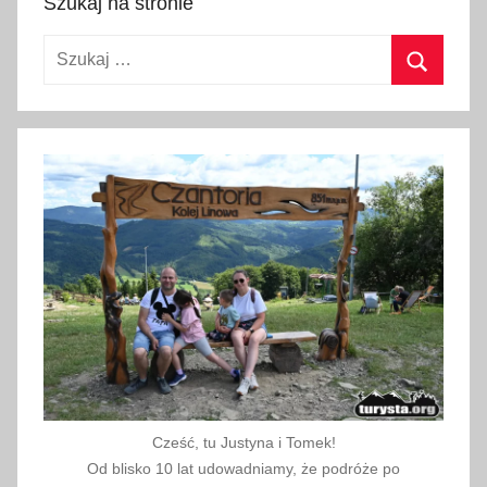
Szukaj na stronie
r
c
Szukaj:
j
a
Szukaj
,
T
ü
r
k
i
y
e
Cześć, tu Justyna i Tomek!
Od blisko 10 lat udowadniamy, że podróże po