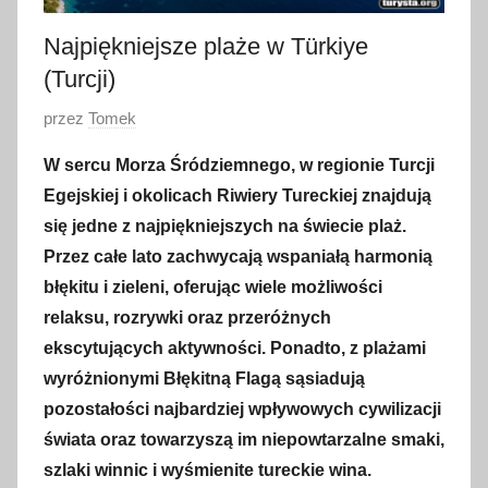
Najpiękniejsze plaże w Türkiye
(Turcji)
O
przez
Tomek
p
W sercu Morza Śródziemnego, w regionie Turcji
u
Egejskiej i okolicach Riwiery Tureckiej znajdują
b
się jedne z najpiękniejszych na świecie plaż.
l
Przez całe lato zachwycają wspaniałą harmonią
i
błękitu i zieleni, oferując wiele możliwości
k
o
relaksu, rozrywki oraz przeróżnych
w
ekscytujących aktywności. Ponadto, z plażami
a
wyróżnionymi Błękitną Flagą sąsiadują
n
pozostałości najbardziej wpływowych cywilizacji
o
świata oraz towarzyszą im niepowtarzalne smaki,
2
szlaki winnic i wyśmienite tureckie wina.
6