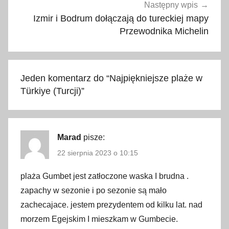
a
Następny wpis
w
Izmir i Bodrum dołączają do tureckiej mapy
o
Przewodnika Michelin
d
a
,
Jeden komentarz do “
Najpiękniejsze plaże w
l
Türkiye (Turcji)
”
a
t
o
,
Marad
pisze:
p
22 sierpnia 2023 o 10:15
l
plaża Gumbet jest zatłoczone waska I brudna .
a
ż
zapachy w sezonie i po sezonie są mało
e
zachecajace. jestem prezydentem od kilku lat. nad
,
morzem Egejskim I mieszkam w Gumbecie.