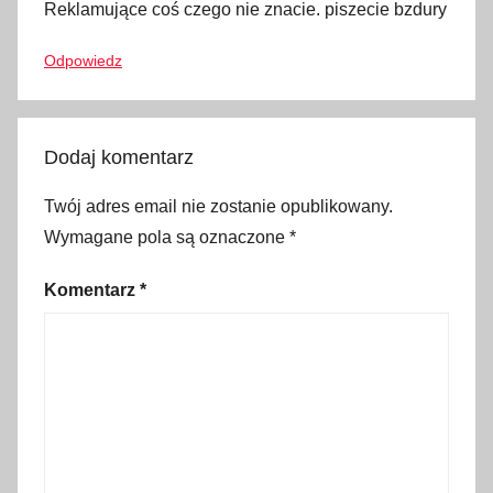
T
Reklamujące coś czego nie znacie. piszecie bzdury
u
r
Odpowiedz
c
j
a
Dodaj komentarz
,
T
Twój adres email nie zostanie opublikowany.
ü
Wymagane pola są oznaczone
*
r
k
Komentarz
*
i
y
e
,
w
y
p