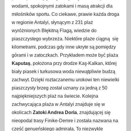
wodami, spokojnymi zatokami i masą atrakcji dla
miłośników sportu. Co ciekawe, prawie każda droga
w regionie Antalyi, słynącym z 231 plaż
wyróżnionych Błękitną Flagą, wiedzie do
piaszczystego wybrzeża. Niektóre plaże ciągną się
kilometrami, podczas gdy inne ukryte są pomiędzy
górami i w zatoczkach. Przykładem może być plaża
Kaputaş
, położona przy drodze Kaş-Kalkan, której
biały piasek i turkusowa woda niewątpliwie budzą
zachwyt. Dzięki roztaczanemu urokowi ten niewielki
piaszczysty brzeg został uznany za jedną z 50
najpiękniejszych plaż na świecie. Kolejna
zachwycająca plaża w Antalyi znajduje się w
okolicach
Zatoki Andrea Doria
, znajdującej się
nieopodal trasy Finike-Demre i została nazwana na
cześć genueńskiego admirała. To niezwykle