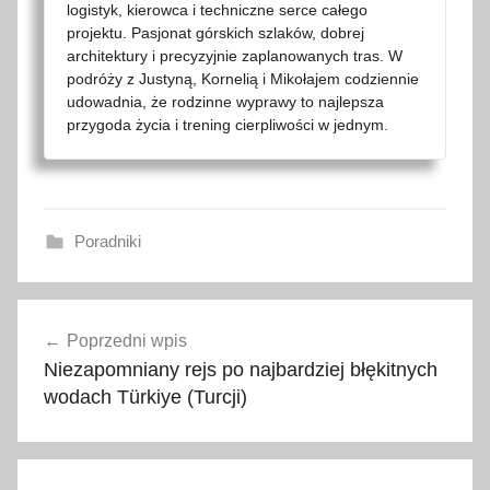
logistyk, kierowca i techniczne serce całego
projektu. Pasjonat górskich szlaków, dobrej
architektury i precyzyjnie zaplanowanych tras. W
podróży z Justyną, Kornelią i Mikołajem codziennie
udowadnia, że rodzinne wyprawy to najlepsza
przygoda życia i trening cierpliwości w jednym.
Poradniki
b
Nawigacja
ł
Poprzedni wpis
wpisu
ę
Niezapomniany rejs po najbardziej błękitnych
k
wodach Türkiye (Turcji)
i
t
n