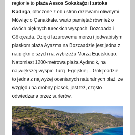
regionie to
plaża Assos Sokakağzı i zatoka
Kadırga
, otoczone z obu stron drzewami oliwnymi.
Mówiąc o Çanakkale, warto pamiętać również o
dwóch pięknych tureckich wyspach: Bozcaada i
Gökçeada. Dzięki lazurowemu morzu i jedwabistym
piaskom plaża Ayazma na Bozcaadzie jest jedną z
najpiękniejszych na wybrzeżu Morza Egejskiego.
Natomiast 1200-metrowa plaża Aydıncık, na
największej wyspie Turcji Egejskiej – Gökçeadzie,
to jedna z najwyżej ocenianych naturalnych plaż, ze
względu na drobny piasek, jest też, często
odwiedzana przez surferów.