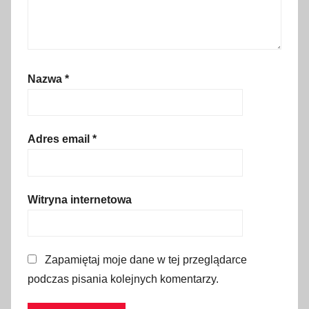
o
c
z
y
Nazwa
*
n
e
k
Adres email
*
Witryna internetowa
Zapamiętaj moje dane w tej przeglądarce
podczas pisania kolejnych komentarzy.