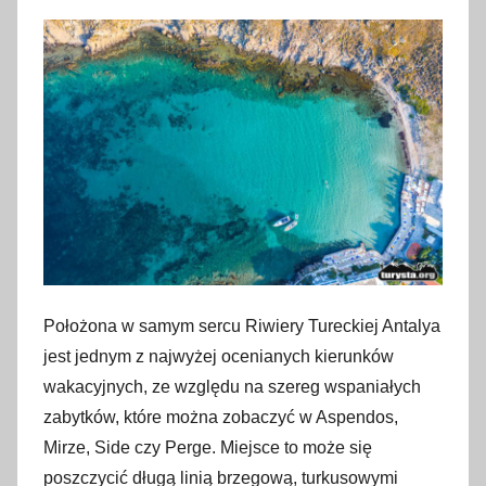
l
i
p
c
a
2
0
2
3
Położona w samym sercu Riwiery Tureckiej Antalya
jest jednym z najwyżej ocenianych kierunków
wakacyjnych, ze względu na szereg wspaniałych
zabytków, które można zobaczyć w Aspendos,
Mirze, Side czy Perge. Miejsce to może się
poszczycić długą linią brzegową, turkusowymi