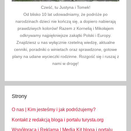
a
Cześć, tu Justyna i Tomek!
k
Od blisko 10 lat udowadniamy, że podróże po
i
narodzinach dzieci nie kończą się, a dopiero nabierają
,
prawdziwych kolorów! Razem z Kornelią i Mikołajem
c
odkrywamy najpiękniejsze zakątki Polski i Europy.
Znajdziesz u nas wyłącznie rzetelną wiedzę, aktualne
e
cenniki, poradniki o winietach oraz sprawdzone, gotowe
b
plany na udane wycieczki rodzinne. Rozgość się i ruszaj z
u
nami w drogę!
l
a
n
d
Strony
i
a
O nas | Kim jesteśmy i jak podróżujemy?
,
J
Kontakt z redakcją bloga i portalu turysta.org
a
Współpraca i Reklama | Media Kit bloga i portalu