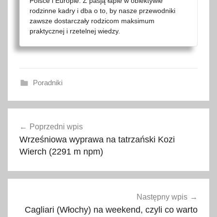
Polsce i Europie. Z pasją łapie w obiektywie
rodzinne kadry i dba o to, by nasze przewodniki
zawsze dostarczały rodzicom maksimum
praktycznej i rzetelnej wiedzy.
Poradniki
a
Nawigacja
t
Poprzedni wpis
wpisu
r
Wrześniowa wyprawa na tatrzański Kozi
a
Wierch (2291 m npm)
k
c
j
e
Następny wpis
,
Cagliari (Włochy) na weekend, czyli co warto