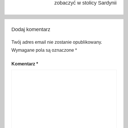
b
zobaczyć w stolicy Sardynii
o
o
k
Dodaj komentarz
i
n
Twój adres email nie zostanie opublikowany.
g
Wymagane pola są oznaczone
*
,
b
Komentarz
*
o
o
k
i
n
g
5
0