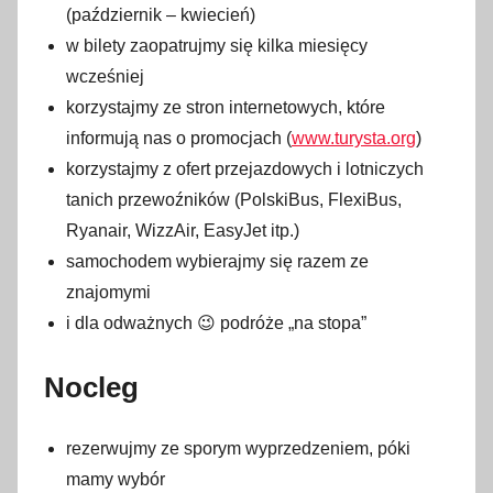
(październik – kwiecień)
u
w bilety zaopatrujmy się kilka miesięcy
t
wcześniej
e
korzystajmy ze stron internetowych, które
g
informują nas o promocjach (
www.turysta.org
)
o
korzystajmy z ofert przejazdowych i lotniczych
2
0
tanich przewoźników (PolskiBus, FlexiBus,
1
Ryanair, WizzAir, EasyJet itp.)
8
samochodem wybierajmy się razem ze
znajomymi
i dla odważnych 😉 podróże „na stopa”
Nocleg
rezerwujmy ze sporym wyprzedzeniem, póki
mamy wybór