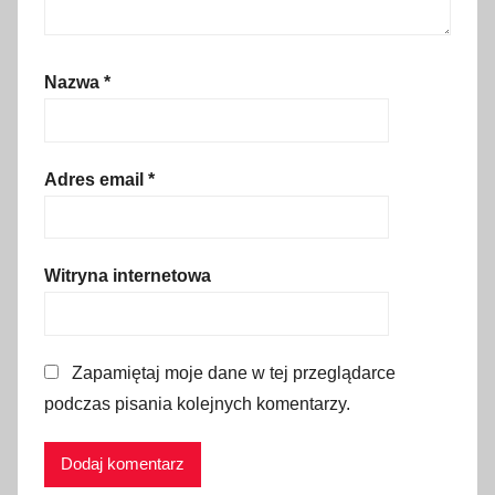
z
ł
,
Nazwa
*
B
o
o
k
Adres email
*
i
n
g
Witryna internetowa
.
c
o
Zapamiętaj moje dane w tej przeglądarce
m
podczas pisania kolejnych komentarzy.
,
c
e
b