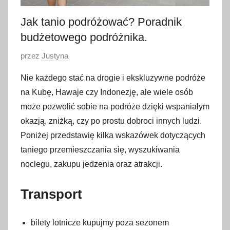
Jak tanio podróżować? Poradnik
budżetowego podróżnika.
O
przez
Justyna
p
Nie każdego stać na drogie i ekskluzywne podróże
u
na Kubę, Hawaje czy Indonezję, ale wiele osób
b
może pozwolić sobie na podróże dzięki wspaniałym
l
okazją, zniżką, czy po prostu dobroci innych ludzi.
i
Poniżej przedstawię kilka wskazówek dotyczących
k
o
taniego przemieszczania się, wyszukiwania
w
noclegu, zakupu jedzenia oraz atrakcji.
a
n
Transport
o
9
bilety lotnicze kupujmy poza sezonem
l