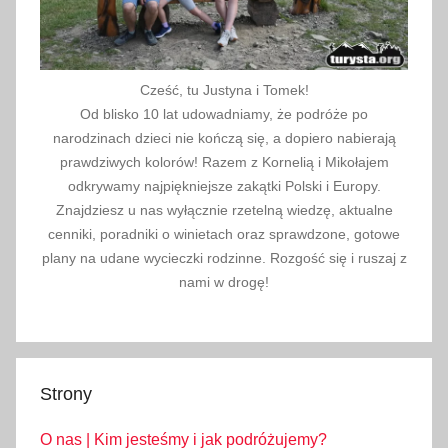
i
n
y
,
Cześć, tu Justyna i Tomek!
z
Od blisko 10 lat udowadniamy, że podróże po
b
narodzinach dzieci nie kończą się, a dopiero nabierają
i
prawdziwych kolorów! Razem z Kornelią i Mikołajem
ó
odkrywamy najpiękniejsze zakątki Polski i Europy.
Znajdziesz u nas wyłącznie rzetelną wiedzę, aktualne
r
cenniki, poradniki o winietach oraz sprawdzone, gotowe
k
plany na udane wycieczki rodzinne. Rozgość się i ruszaj z
a
nami w drogę!
,
z
z
r
Strony
z
u
O nas | Kim jesteśmy i jak podróżujemy?
t