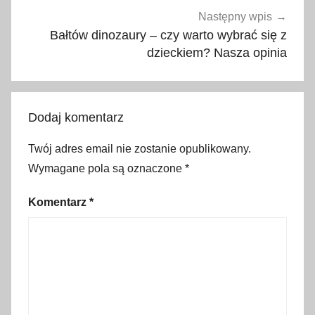
,
Następny wpis
j
Bałtów dinozaury – czy warto wybrać się z
e
dzieckiem? Nasza opinia
d
z
e
Dodaj komentarz
n
i
Twój adres email nie zostanie opublikowany.
e
Wymagane pola są oznaczone
*
,
p
Komentarz
*
o
m
o
c
,
p