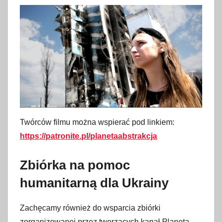
a
j
a
2
0
2
2
Twórców filmu można wspierać pod linkiem:
https://patronite.pl/planetaabstrakcja
Zbiórka na pomoc
humanitarną dla Ukrainy
Zachęcamy również do wsparcia zbiórki
zorganizowanej przez tworzących kanał Planeta