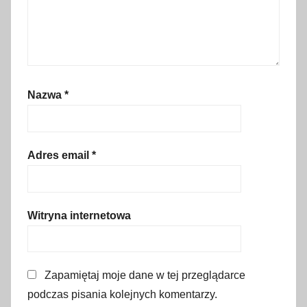
o
m
o
c
h
Nazwa
*
u
m
a
n
Adres email
*
i
t
a
Witryna internetowa
r
n
a
Zapamiętaj moje dane w tej przeglądarce
,
podczas pisania kolejnych komentarzy.
U