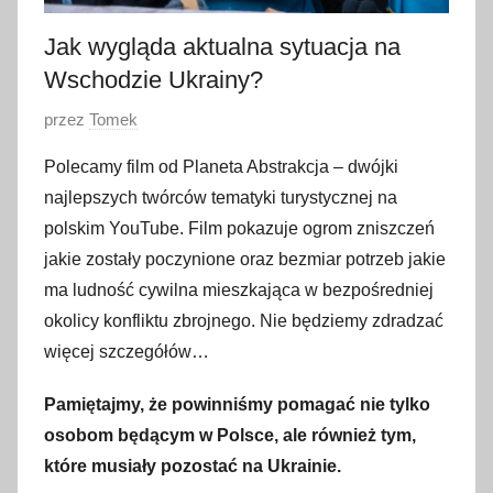
Jak wygląda aktualna sytuacja na
Wschodzie Ukrainy?
O
przez
Tomek
p
Polecamy film od Planeta Abstrakcja – dwójki
u
najlepszych twórców tematyki turystycznej na
b
polskim YouTube. Film pokazuje ogrom zniszczeń
l
jakie zostały poczynione oraz bezmiar potrzeb jakie
i
ma ludność cywilna mieszkająca w bezpośredniej
k
o
okolicy konfliktu zbrojnego. Nie będziemy zdradzać
w
więcej szczegółów…
a
Pamiętajmy, że powinniśmy pomagać nie tylko
n
o
osobom będącym w Polsce, ale również tym,
8
które musiały pozostać na Ukrainie.
m