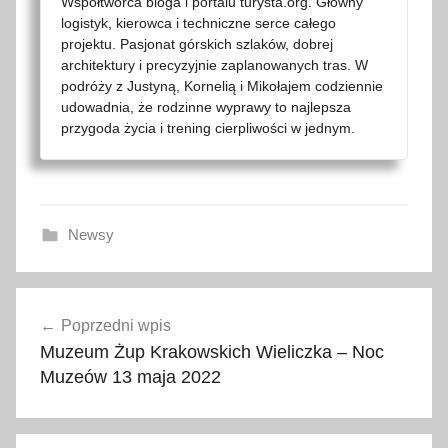
Współtwórca bloga i portalu turysta.org. Główny
logistyk, kierowca i techniczne serce całego
projektu. Pasjonat górskich szlaków, dobrej
architektury i precyzyjnie zaplanowanych tras. W
podróży z Justyną, Kornelią i Mikołajem codziennie
udowadnia, że rodzinne wyprawy to najlepsza
przygoda życia i trening cierpliwości w jednym.
Newsy
C
Nawigacja
h
Poprzedni wpis
wpisu
a
Muzeum Żup Krakowskich Wieliczka – Noc
r
Muzeów 13 maja 2022
k
ó
w