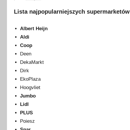
p
Lista najpopularniejszych supermarketów
u
b
l
Albert Heijn
i
Aldi
k
Coop
o
Deen
w
DekaMarkt
a
Dirk
n
EkoPlaza
o
Hoogvliet
1
Jumbo
2
s
Lidl
t
PLUS
y
Poiesz
c
Spar