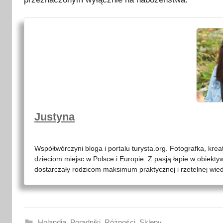
Justyna
Współtwórczyni bloga i portalu turysta.org. Fotografka, kre
dzieciom miejsc w Polsce i Europie. Z pasją łapie w obiekty
dostarczały rodzicom maksimum praktycznej i rzetelnej wied
Holandia
,
Poradniki
,
Różności
,
Sklepy