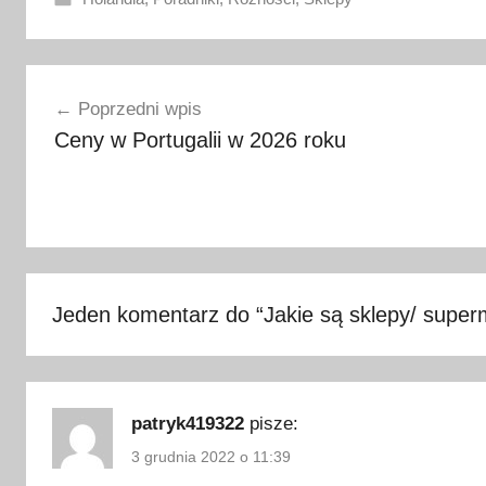
A
Nawigacja
m
Poprzedni wpis
s
wpisu
Ceny w Portugalii w 2026 roku
t
e
r
d
a
m
,
Jeden komentarz do “
Jakie są sklepy/ super
g
o
d
z
patryk419322
pisze:
i
3 grudnia 2022 o 11:39
n