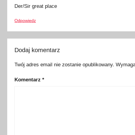
y
Der/Sir great place
o
Odpowiedz
t
w
a
r
Dodaj komentarz
c
i
Twój adres email nie zostanie opublikowany.
Wymagan
a
s
Komentarz
*
k
l
e
p
ó
w
,