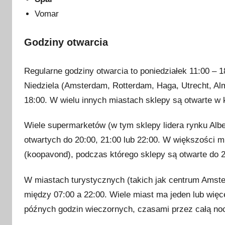
z
Vomar
n
i
Godziny otwarcia
a
2
Regularne godziny otwarcia to poniedziałek 11:00 – 1
0
2
Niedziela (Amsterdam, Rotterdam, Haga, Utrecht, Alm
3
18:00. W wielu innych miastach sklepy są otwarte w 
Wiele supermarketów (w tym sklepy lidera rynku Albe
otwartych do 20:00, 21:00 lub 22:00. W większości 
(koopavond), podczas którego sklepy są otwarte do 2
W miastach turystycznych (takich jak centrum Amst
między 07:00 a 22:00. Wiele miast ma jeden lub więc
późnych godzin wieczornych, czasami przez całą no