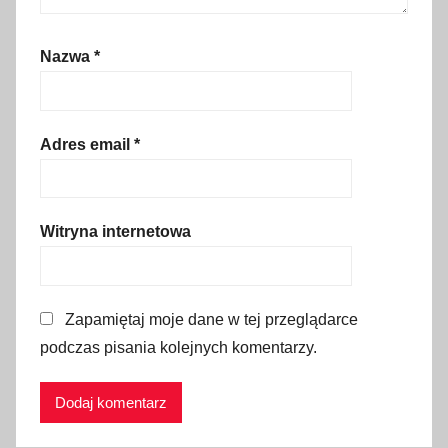
t
o
c
Nazwa
*
y
k
l
Adres email
*
,
p
r
Witryna internetowa
a
w
o
j
Zapamiętaj moje dane w tej przeglądarce
a
podczas pisania kolejnych komentarzy.
z
d
y
,