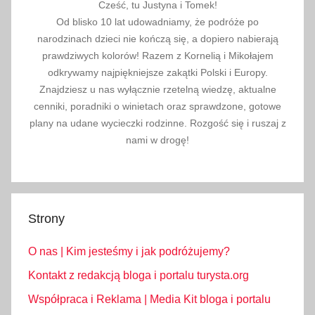
Cześć, tu Justyna i Tomek!
e
Od blisko 10 lat udowadniamy, że podróże po
p
narodzinach dzieci nie kończą się, a dopiero nabierają
i
prawdziwych kolorów! Razem z Kornelią i Mikołajem
s
odkrywamy najpiękniejsze zakątki Polski i Europy.
y
Znajdziesz u nas wyłącznie rzetelną wiedzę, aktualne
d
cenniki, poradniki o winietach oraz sprawdzone, gotowe
r
plany na udane wycieczki rodzinne. Rozgość się i ruszaj z
o
nami w drogę!
g
o
w
e
Strony
,
R
O nas | Kim jesteśmy i jak podróżujemy?
e
Kontakt z redakcją bloga i portalu turysta.org
p
Współpraca i Reklama | Media Kit bloga i portalu
u