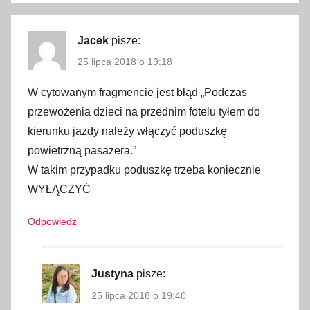
ć
,
C
Jacek
pisze:
z
25 lipca 2018 o 19:18
e
W cytowanym fragmencie jest błąd „Podczas
c
h
przewożenia dzieci na przednim fotelu tyłem do
y
kierunku jazdy należy włączyć poduszkę
,
powietrzną pasażera.”
d
W takim przypadku poduszkę trzeba koniecznie
o
WYŁĄCZYĆ
s
t
Odpowiedz
ę
p
n
Justyna
pisze:
e
25 lipca 2018 o 19:40
p