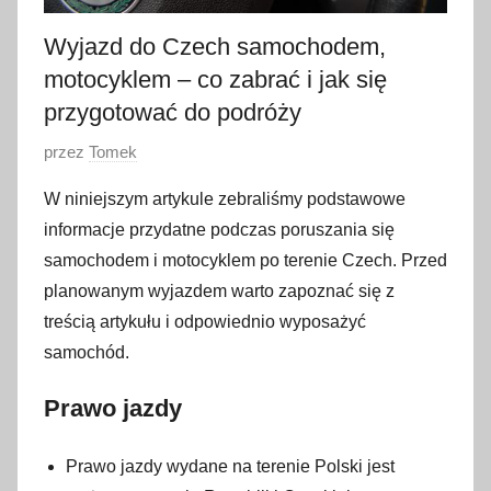
Wyjazd do Czech samochodem,
motocyklem – co zabrać i jak się
przygotować do podróży
O
przez
Tomek
p
W niniejszym artykule zebraliśmy podstawowe
u
informacje przydatne podczas poruszania się
b
samochodem i motocyklem po terenie Czech. Przed
l
planowanym wyjazdem warto zapoznać się z
i
treścią artykułu i odpowiednio wyposażyć
k
o
samochód.
w
Prawo jazdy
a
n
o
Prawo jazdy wydane na terenie Polski jest