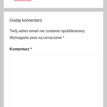
i
m
i
Dodaj komentarz
t
y
Twój adres email nie zostanie opublikowany.
p
Wymagane pola są oznaczone
*
r
ę
Komentarz
*
d
k
o
ś
c
i
,
m
o