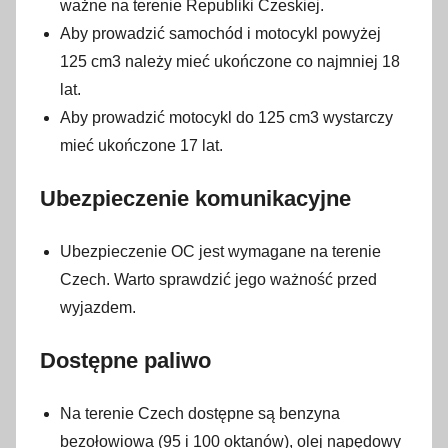
1
ważne na terenie Republiki Czeskiej.
2
Aby prowadzić samochód i motocykl powyżej
s
125 cm3 należy mieć ukończone co najmniej 18
t
lat.
y
Aby prowadzić motocykl do 125 cm3 wystarczy
c
mieć ukończone 17 lat.
z
n
Ubezpieczenie komunikacyjne
i
a
Ubezpieczenie OC jest wymagane na terenie
2
Czech. Warto sprawdzić jego ważność przed
0
wyjazdem.
2
3
Dostępne paliwo
Na terenie Czech dostępne są benzyna
bezołowiowa (95 i 100 oktanów), olej napędowy