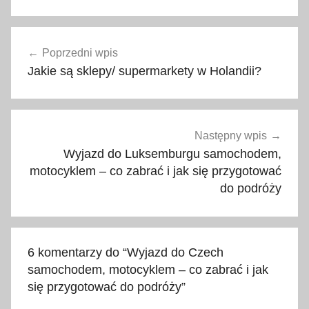
a
Nawigacja
p
Poprzedni wpis
wpisu
t
Jakie są sklepy/ supermarkety w Holandii?
e
c
z
k
Następny wpis
a
Wyjazd do Luksemburgu samochodem,
,
motocyklem – co zabrać i jak się przygotować
c
do podróży
o
z
a
6 komentarzy do “
Wyjazd do Czech
b
samochodem, motocyklem – co zabrać i jak
r
się przygotować do podróży
”
a