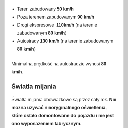
Teren zabudowany
50 km/h
Poza terenem zabudowanym
90 km/h
Drogi ekspresowe
110km/h
(na terenie
zabudowanym
80 km/h
)
Autostrady
130 km/h
(na terenie zabudowanym
80 km/h
)
Minimalna prędkość na autostradzie wynosi
80
km/h
.
Światła mijania
Światła mijania obowiązkowe są przez cały rok.
Nie
można używać nieoryginalnego oświetlenia,
które ostało domontowane do pojazdu i nie jest
ono wyposażeniem fabrycznym.