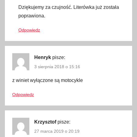
Dziękujemy za czujność. Literówka już została
a
poprawiona.
l
i
Odpowiedz
w
o
,
e
Henryk
pisze:
-
3 sierpnia 2018 o 15:16
w
i
z winiet wyłączone są motocykle
n
Odpowiedz
i
e
t
y
Krzysztof
pisze:
,
27 marca 2019 o 20:19
g