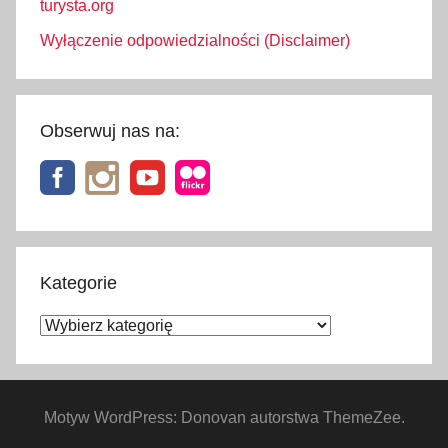
turysta.org
b
l
Wyłączenie odpowiedzialności (Disclaimer)
i
k
a
Obserwuj nas na:
C
z
e
s
k
a
Kategorie
,
u
Kategorie
b
e
z
Motyw WordPress: Donovan autorstwa ThemeZee.
p