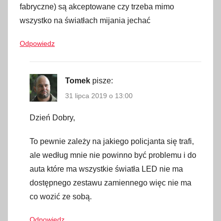
,
fabryczne) są akceptowane czy trzeba mimo
l
wszystko na światłach mijania jechać
i
Odpowiedz
m
i
t
Tomek
pisze:
y
31 lipca 2019 o 13:00
a
l
Dzień Dobry,
k
o
To pewnie zależy na jakiego policjanta się trafi,
h
ale według mnie nie powinno być problemu i do
o
auta które ma wszystkie światła LED nie ma
l
dostępnego zestawu zamiennego więc nie ma
u
co wozić ze sobą.
,
l
Odpowiedz