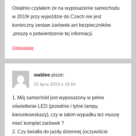
a
Ostatnio czytałem że na wyposażenie samochodu
ś
w 2019r przy wyjeździe do Czech nie jest
n
konieczny zestaw żarówek ani bezpieczników
i
,proszę o potwierdzenie tej informacji.
c
a
Odpowiedz
,
i
n
waldee
pisze:
f
25 lipca 2019 o 18:54
o
r
1. Mój samochód jest wyposażony w pełne
m
oświetlenie LED (przednie i tylne lampy,
a
kierunkowskazy), czy w takim wypadku też muszę
c
mieć komplet żarówek ?
j
2. Czy światła do jazdy dziennej (oczywiście
e