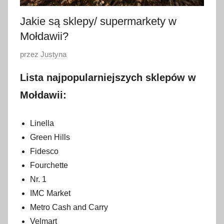
Jakie są sklepy/ supermarkety w
Mołdawii?
O
przez
Justyna
p
Lista najpopularniejszych sklepów w
u
b
Mołdawii:
l
i
Linella
k
Green Hills
o
Fidesco
w
Fourchette
a
Nr. 1
n
IMC Market
o
Metro Cash and Carry
3
Velmart
s