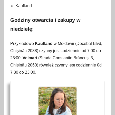
Kaufland
t
y
Godziny otwarcia i zakupy w
c
z
niedzielę:
n
i
Przykładowo
Kaufland
w Mołdawii (Decebal Blvd,
a
Chișinău 2038) czynny jest codziennie od 7:00 do
2
23:00.
Velmart
(Strada Constantin Brâncuși 3,
0
Chișinău 2060) również czynny jest codziennie 0d
2
7:30 do 23:00.
3