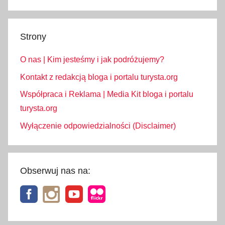
c
z
Strony
e
,
O nas | Kim jesteśmy i jak podróżujemy?
s
k
Kontakt z redakcją bloga i portalu turysta.org
l
Współpraca i Reklama | Media Kit bloga i portalu
e
turysta.org
p
Wyłączenie odpowiedzialności (Disclaimer)
y
w
M
o
Obserwuj nas na:
ł
d
a
w