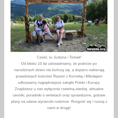
k
l
e
p
y
,
s
k
l
Cześć, tu Justyna i Tomek!
e
Od blisko 10 lat udowadniamy, że podróże po
p
narodzinach dzieci nie kończą się, a dopiero nabierają
y
prawdziwych kolorów! Razem z Kornelią i Mikołajem
s
odkrywamy najpiękniejsze zakątki Polski i Europy.
Znajdziesz u nas wyłącznie rzetelną wiedzę, aktualne
p
cenniki, poradniki o winietach oraz sprawdzone, gotowe
o
plany na udane wycieczki rodzinne. Rozgość się i ruszaj z
ż
nami w drogę!
y
w