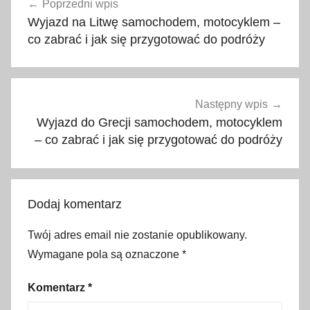
Poprzedni wpis
wpisu
d
Wyjazd na Litwę samochodem, motocyklem –
z
co zabrać i jak się przygotować do podróży
i
n
y
o
Następny wpis
t
Wyjazd do Grecji samochodem, motocyklem
w
– co zabrać i jak się przygotować do podróży
a
r
c
Dodaj komentarz
i
a
Twój adres email nie zostanie opublikowany.
s
Wymagane pola są oznaczone
*
k
l
Komentarz
*
e