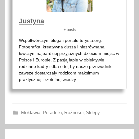
Justyna
+ posts
Współtwórczyni bloga i portalu turysta.org.
Fotografka, kreatywna dusza i niezrównana
łowczyni najbardziej przyjaznych dzieciom miejsc w
Polsce i Europie. Z pasją łapie w obiektywie
rodzinne kadry i dba o to, by nasze przewodniki
zawsze dostarczały rodzicom maksimum
praktycznej i rzetelnej wiedzy.
Mołdawia
,
Poradniki
,
Różności
,
Sklepy
g
Nawigacja
o