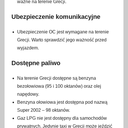
4
ważne na terenie Grecji.
s
t
Ubezpieczenie komunikacyjne
y
c
Ubezpieczenie OC jest wymagane na terenie
z
Grecji. Warto sprawdzić jego ważność przed
n
wyjazdem.
i
a
Dostępne paliwo
2
0
Na terenie Grecji dostępne są benzyna
2
bezołowiowa (95 i 100 oktanów) oraz olej
3
napędowy.
Benzyna ołowiowa jest dostępna pod nazwą
Super 2002 – 98 oktanów.
Gaz LPG nie jest dostępny dla samochodów
prywatnych. Jedynie taxi w Grecji może jeździć