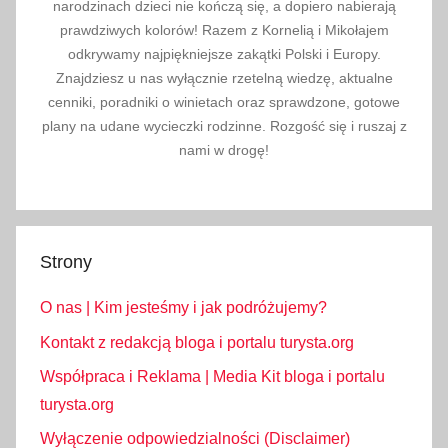
j
narodzinach dzieci nie kończą się, a dopiero nabierają
i
prawdziwych kolorów! Razem z Kornelią i Mikołajem
,
odkrywamy najpiękniejsze zakątki Polski i Europy.
i
Znajdziesz u nas wyłącznie rzetelną wiedzę, aktualne
cenniki, poradniki o winietach oraz sprawdzone, gotowe
n
plany na udane wycieczki rodzinne. Rozgość się i ruszaj z
f
nami w drogę!
o
r
m
a
c
Strony
j
O nas | Kim jesteśmy i jak podróżujemy?
e
,
Kontakt z redakcją bloga i portalu turysta.org
l
Współpraca i Reklama | Media Kit bloga i portalu
i
turysta.org
m
Wyłączenie odpowiedzialności (Disclaimer)
i