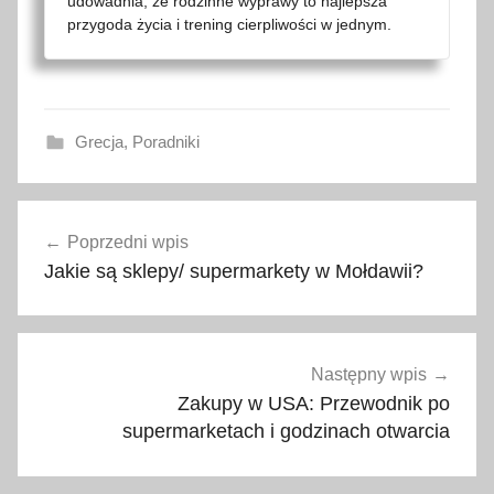
udowadnia, że rodzinne wyprawy to najlepsza
przygoda życia i trening cierpliwości w jednym.
Grecja
,
Poradniki
a
Nawigacja
p
Poprzedni wpis
wpisu
t
Jakie są sklepy/ supermarkety w Mołdawii?
e
c
z
k
Następny wpis
a
Zakupy w USA: Przewodnik po
,
supermarketach i godzinach otwarcia
c
o