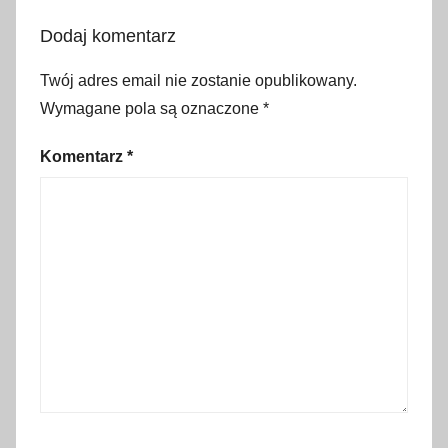
z
Dodaj komentarz
a
b
Twój adres email nie zostanie opublikowany.
r
Wymagane pola są oznaczone
*
a
ć
Komentarz
*
,
d
o
s
t
ę
p
n
e
p
a