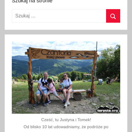
Szukaj na stronie
ś
n
Szukaj:
i
c
Szukaj
a
,
g
r
e
c
j
a
,
G
r
e
Cześć, tu Justyna i Tomek!
c
Od blisko 10 lat udowadniamy, że podróże po