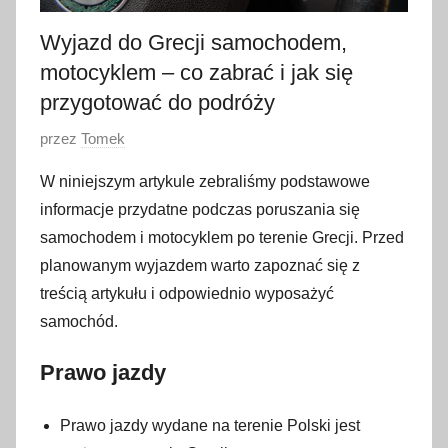
Wyjazd do Grecji samochodem,
motocyklem – co zabrać i jak się
przygotować do podróży
O
przez
Tomek
p
W niniejszym artykule zebraliśmy podstawowe
u
informacje przydatne podczas poruszania się
b
samochodem i motocyklem po terenie Grecji. Przed
l
planowanym wyjazdem warto zapoznać się z
i
treścią artykułu i odpowiednio wyposażyć
k
o
samochód.
w
Prawo jazdy
a
n
o
Prawo jazdy wydane na terenie Polski jest