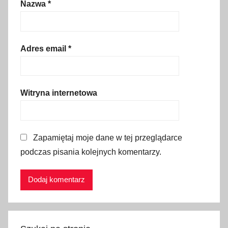
Nazwa
*
l
i
w
o
Adres email
*
,
e
-
Witryna internetowa
w
i
n
Zapamiętaj moje dane w tej przeglądarce
i
podczas pisania kolejnych komentarzy.
e
t
y
,
g
a