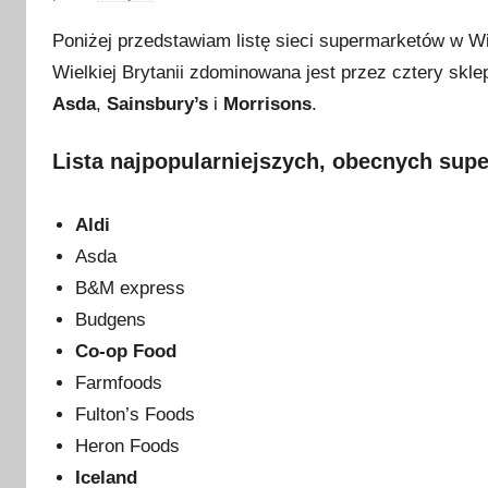
p
Poniżej przedstawiam listę sieci supermarketów w W
u
Wielkiej Brytanii zdominowana jest przez cztery skl
b
Asda
,
Sainsbury’s
i
Morrisons
.
l
i
Lista najpopularniejszych, obecnych supe
k
o
w
Aldi
a
Asda
n
B&M express
o
Budgens
2
Co-op Food
4
Farmfoods
s
Fulton’s Foods
t
Heron Foods
y
c
Iceland