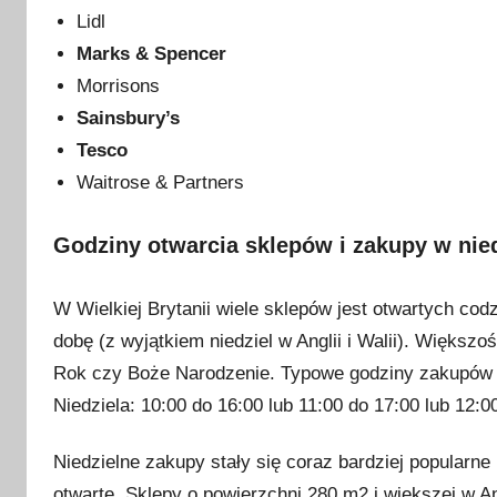
z
Lidl
n
Marks & Spencer
i
Morrisons
a
Sainsbury’s
2
Tesco
0
Waitrose & Partners
2
3
Godziny otwarcia sklepów i zakupy w nied
W Wielkiej Brytanii wiele sklepów jest otwartych cod
dobę (z wyjątkiem niedziel w Anglii i Walii). Większ
Rok czy Boże Narodzenie. Typowe godziny zakupów w s
Niedziela: 10:00 do 16:00 lub 11:00 do 17:00 lub 12:0
Niedzielne zakupy stały się coraz bardziej popularne
otwarte. Sklepy o powierzchni 280 m2 i większej w An