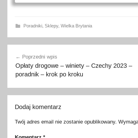
Poradniki
,
Sklepy
,
Wielka Brytania
A
Nawigacja
n
Poprzedni wpis
g
wpisu
Opłaty drogowe – winiety – Czechy 2023 –
l
poradnik – krok po kroku
i
a
,
g
d
Dodaj komentarz
z
Twój adres email nie zostanie opublikowany.
Wymagan
i
e
Komentarz
*
r