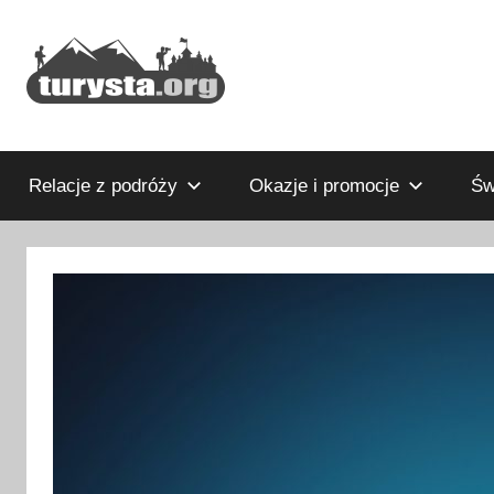
Przejdź
do
treści
Rodzinny
Turysta.org
blog
podróżniczy
Relacje z podróży
Okazje i promocje
Św
i
portal
turystyczny