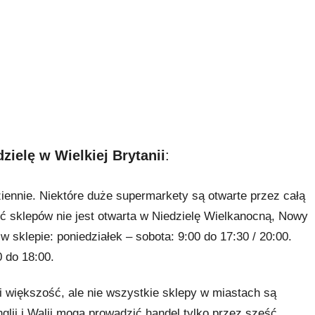
zielę w Wielkiej Brytanii
:
ziennie. Niektóre duże supermarkety są otwarte przez całą
ość sklepów nie jest otwarta w Niedzielę Wielkanocną, Nowy
klepie: poniedziałek – sobota: 9:00 do 17:30 / 20:00.
0 do 18:00.
 i większość, ale nie wszystkie sklepy w miastach są
glii i Walii mogą prowadzić handel tylko przez sześć