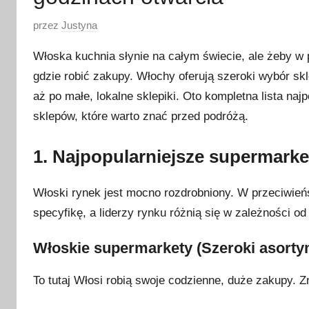
O
przez
Justyna
p
Włoska kuchnia słynie na całym świecie, ale żeby w pe
u
gdzie robić zakupy. Włochy oferują szeroki wybór sk
b
aż po małe, lokalne sklepiki. Oto kompletna lista na
l
i
sklepów, które warto znać przed podróżą.
k
o
1. Najpopularniejsze supermark
w
a
Włoski rynek jest mocno rozdrobniony. W przeciwieńs
n
specyfikę, a liderzy rynku różnią się w zależności od
o
3
Włoskie supermarkety (Szeroki asortym
0
g
To tutaj Włosi robią swoje codzienne, duże zakupy. Z
r