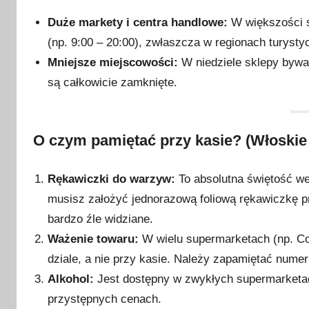
Duże markety i centra handlowe:
W większości
(np. 9:00 – 20:00), zwłaszcza w regionach turyst
Mniejsze miejscowości:
W niedziele sklepy bywaj
są całkowicie zamknięte.
O czym pamiętać przy kasie? (Włoski
Rękawiczki do warzyw:
To absolutna świętość w
musisz założyć jednorazową foliową rękawiczkę pr
bardzo źle widziane.
Ważenie towaru:
W wielu supermarketach (np. Co
dziale, a nie przy kasie. Należy zapamiętać nume
Alkohol:
Jest dostępny w zwykłych supermarketac
przystępnych cenach.