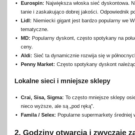
Eurospin:
Największa włoska sieć dyskontowa. Ni
tanie i zaskakująco dobrej jakości. Odpowiednik p
Lidl:
Niemiecki gigant jest bardzo popularny we W
tematyczne.
MD:
Popularny dyskont, często spotykany na połud
ceny.
Aldi:
Sieć ta dynamicznie rozwija się w północny
Penny Market:
Często spotykany dyskont należą
Lokalne sieci i mniejsze sklepy
Crai, Sisa, Sigma:
To często mniejsze sklepy osi
nieco wyższe, ale są „pod ręką”.
Famila / Selex:
Popularne supermarkety średniej w
2. Godziny otwarcia i zwyczaje 