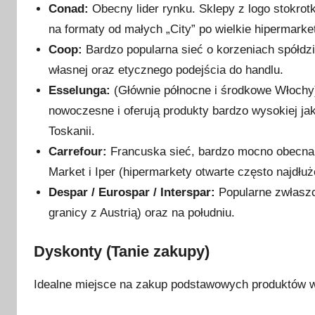
u
Conad:
Obecny lider rynku. Sklepy z logo stokrot
d
na formaty od małych „City” po wielkie hipermarke
n
Coop:
Bardzo popularna sieć o korzeniach spółdzi
i
własnej oraz etycznego podejścia do handlu.
a
Esselunga:
(Głównie północne i środkowe Włochy)
2
nowoczesne i oferują produkty bardzo wysokiej j
0
Toskanii.
1
9
Carrefour:
Francuska sieć, bardzo mocno obecna
Market i Iper (hipermarkety otwarte często najdłuże
Despar / Eurospar / Interspar:
Popularne zwłaszc
granicy z Austrią) oraz na południu.
Dyskonty (Tanie zakupy)
Idealne miejsce na zakup podstawowych produktów 