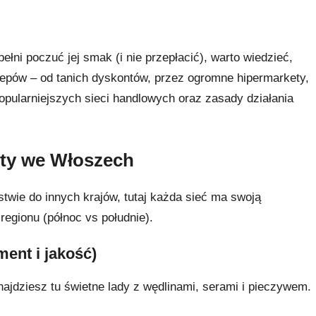
łni poczuć jej smak (i nie przepłacić), warto wiedzieć,
lepów – od tanich dyskontów, przez ogromne hipermarkety,
jpopularniejszych sieci handlowych oraz zasady działania
ety we Włoszech
twie do innych krajów, tutaj każda sieć ma swoją
 regionu (północ vs południe).
ent i jakość)
najdziesz tu świetne lady z wędlinami, serami i pieczywem.