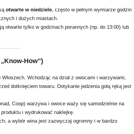
 są
otwarte w niedziele
, często w pełnym wymiarze godzin
ycznych i dużych miastach.
ą otwarte tylko w godzinach porannych (np. do 13:00) lub
e „Know-How”)
e Włoszech. Wchodząc na dział z owocami i warzywami,
zed dotknięciem towaru. Dotykanie jedzenia gołą ręką jest
nad, Coop) warzywa i owoce waży się samodzielnie na
r produktu i wydrukować naklejkę.
h, a wybór wina jest zazwyczaj ogromny i w bardzo