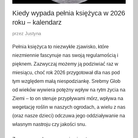
Kiedy wypada pełnia księżyca w 2026
roku – kalendarz
O
przez
Justyna
p
Pełnia księżyca to niezwykłe zjawisko, które
u
niezmiennie fascynuje nas swoją regularnością i
b
pięknem. Zazwyczaj możemy ją podziwiać raz w
l
miesiącu, choć rok 2026 przygotował dla nas pod
i
tym względem małą niespodziankę. Srebrny Glob
k
o
od wieków wywiera potężny wpływ na rytm życia na
w
Ziemi – to on steruje przypływami mórz, wpływa na
a
wegetację roślin w naszych ogrodach, a wielu z nas
n
(oraz nasze dzieci) odczuwa jego oddziaływanie na
o
własnym nastroju czy jakości snu.
1
4