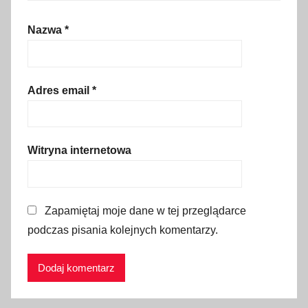
w
e
Nazwa
*
j
,
f
Adres email
*
a
z
y
Witryna internetowa
k
s
i
ę
Zapamiętaj moje dane w tej przeglądarce
ż
podczas pisania kolejnych komentarzy.
y
c
a
,