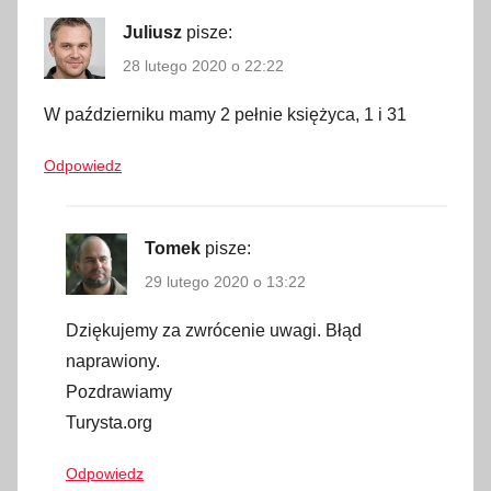
c
y
Juliusz
pisze:
k
28 lutego 2020 o 22:22
l
W październiku mamy 2 pełnie księżyca, 1 i 31
i
c
Odpowiedz
z
n
e
Tomek
pisze:
z
29 lutego 2020 o 13:22
j
a
Dziękujemy za zwrócenie uwagi. Błąd
w
naprawiony.
i
Pozdrawiamy
s
Turysta.org
k
a
Odpowiedz
,