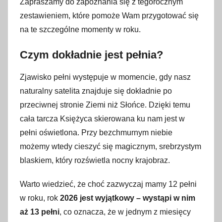
Zapraszamy do zapoznania się z tegorocznym
s
zestawieniem, które pomoże Wam przygotować się
t
na te szczególne momenty w roku.
y
c
Czym dokładnie jest pełnia?
z
n
Zjawisko pełni występuje w momencie, gdy nasz
i
naturalny satelita znajduje się dokładnie po
a
przeciwnej stronie Ziemi niż Słońce. Dzięki temu
2
cała tarcza Księżyca skierowana ku nam jest w
0
pełni oświetlona. Przy bezchmurnym niebie
2
możemy wtedy cieszyć się magicznym, srebrzystym
4
blaskiem, który rozświetla nocny krajobraz.
Warto wiedzieć, że choć zazwyczaj mamy 12 pełni
w roku, rok
2026 jest wyjątkowy – wystąpi w nim
aż 13 pełni
, co oznacza, że w jednym z miesięcy