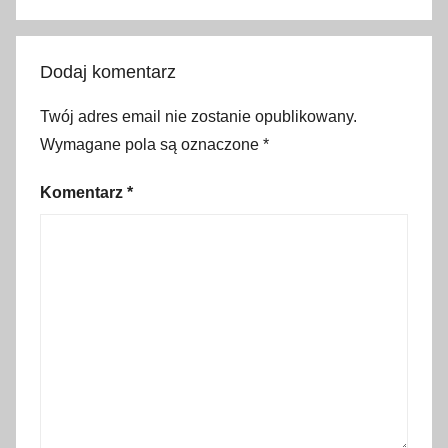
d
a
Dodaj komentarz
t
y
Twój adres email nie zostanie opublikowany.
p
Wymagane pola są oznaczone
*
e
ł
Komentarz
*
n
i
k
s
i
ę
ż
y
c
o