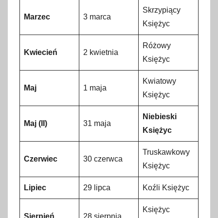
Skrzypiący
Marzec
3 marca
Księżyc
Różowy
Kwiecień
2 kwietnia
Księżyc
Kwiatowy
Maj
1 maja
Księżyc
Niebieski
Maj (II)
31 maja
Księżyc
Truskawkowy
Czerwiec
30 czerwca
Księżyc
Lipiec
29 lipca
Koźli Księżyc
Księżyc
Sierpień
28 sierpnia