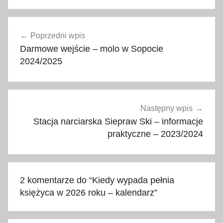
a
Nawigacja
s
Poprzedni wpis
wpisu
t
Darmowe wejście – molo w Sopocie
r
2024/2025
o
f
o
t
Następny wpis
o
Stacja narciarska Siepraw Ski – informacje
g
praktyczne – 2023/2024
r
a
f
2 komentarze do “
Kiedy wypada pełnia
i
księżyca w 2026 roku – kalendarz
”
a
,