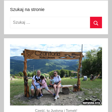
k
a
Szukaj na stronie
l
Szukaj:
e
n
Szukaj
d
a
r
z
k
s
i
ę
ż
y
c
o
Cześć, tu Justyna i Tomek!