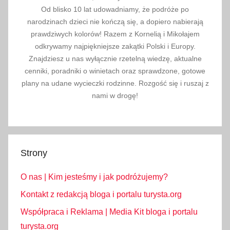
w
Od blisko 10 lat udowadniamy, że podróże po
y
narodzinach dzieci nie kończą się, a dopiero nabierają
2
prawdziwych kolorów! Razem z Kornelią i Mikołajem
0
odkrywamy najpiękniejsze zakątki Polski i Europy.
2
Znajdziesz u nas wyłącznie rzetelną wiedzę, aktualne
4
cenniki, poradniki o winietach oraz sprawdzone, gotowe
,
plany na udane wycieczki rodzinne. Rozgość się i ruszaj z
n
nami w drogę!
o
c
n
e
Strony
n
i
O nas | Kim jesteśmy i jak podróżujemy?
e
Kontakt z redakcją bloga i portalu turysta.org
b
Współpraca i Reklama | Media Kit bloga i portalu
o
turysta.org
,