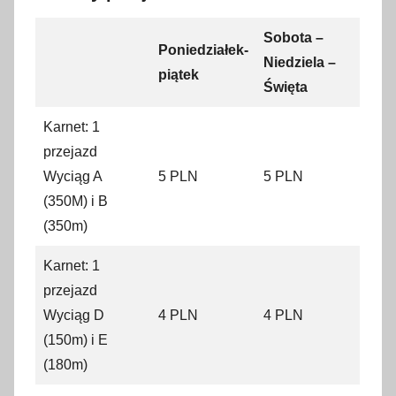
Sobota –
Poniedziałek-
Niedziela –
piątek
Święta
Karnet: 1
przejazd
Wyciąg A
5 PLN
5 PLN
(350M) i B
(350m)
Karnet: 1
przejazd
Wyciąg D
4 PLN
4 PLN
(150m) i E
(180m)