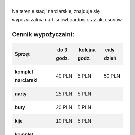
Na terenie stacji narciarskiej znajduje się
wypożyczalnia nart, snowboardów oraz akcesoriów.
Cennik wypożyczalni:
do 3
kolejna
cały
Sprzęt
godz.
godz.
dzień
komplet
40 PLN
5 PLN
50 PLN
narciarski
narty
25 PLN
5 PLN
buty
20 PLN
5 PLN
kije
10 PLN
5 PLN
komplet