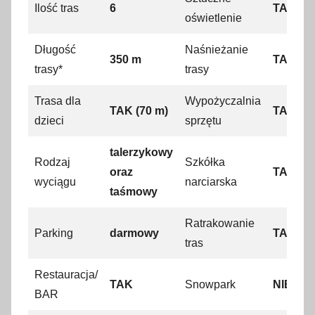
Ilość tras
6
TAK
**
s
oświetlenie
t
Długość
Naśnieżanie
y
350 m
TAK
trasy*
trasy
c
z
Trasa dla
Wypożyczalnia
n
TAK (70 m)
TAK
dzieci
sprzętu
i
a
talerzykowy
Rodzaj
Szkółka
2
oraz
TAK
0
wyciągu
narciarska
taśmowy
2
4
Ratrakowanie
Parking
darmowy
TAK
tras
Restauracja/
TAK
Snowpark
NIE
BAR