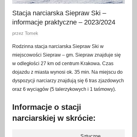
Stacja narciarska Siepraw Ski –
informacje praktyczne – 2023/2024
O
przez
Tomek
p
Rodzinna stacja narciarska Siepraw Ski w
u
miejscowości Siepraw – gm. Siepraw znajduje się
b
w odległości 27 km od centrum Krakowa. Czas
l
dojazdu z miasta wynosi ok. 35 min. Na miejscu do
i
dyspozycji narciarzy znajdują się 6 tras zjazdowych
k
o
oraz 6 wyciągów (5 talerzykowych i 1 taśmowy).
w
a
Informacje o stacji
n
narciarskiej w skrócie:
o
1
Sztuczne
6