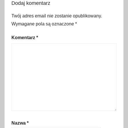
Dodaj komentarz
ł
a
Twój adres email nie zostanie opublikowany.
t
Wymagane pola są oznaczone
*
n
y
Komentarz
*
p
a
r
k
i
n
g
,
c
e
n
Nazwa
*
n