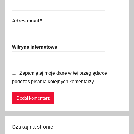
i
k
,
Adres email
*
d
o
j
Witryna internetowa
a
z
d
Zapamiętaj moje dane w tej przeglądarce
,
podczas pisania kolejnych komentarzy.
g
o
d
z
i
n
Szukaj na stronie
y