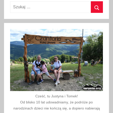
o
Szukaj:
t
w
Szukaj
a
r
c
i
a
,
i
n
f
o
r
m
Cześć, tu Justyna i Tomek!
a
Od blisko 10 lat udowadniamy, że podróże po
c
narodzinach dzieci nie kończą się, a dopiero nabierają