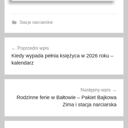
Stacje narciarskie
2
Nawigacja
0
Poprzedni wpis
wpisu
2
Kiedy wypada pełnia księżyca w 2026 roku –
4
kalendarz
,
b
a
r
Następny wpis
,
Rodzinne ferie w Bałtowie – Pakiet Bajkowa
B
Zima i stacja narciarska
e
z
p