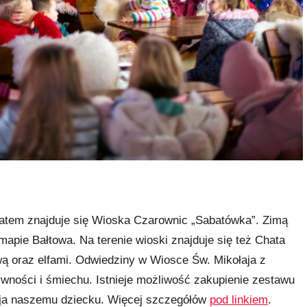
 latem znajduje się Wioska Czarownic „Sabatówka”. Zimą
 mapie Bałtowa. Na terenie wioski znajduje się też Chata
wą oraz elfami. Odwiedziny w Wiosce Św. Mikołaja z
ności i śmiechu. Istnieje możliwość zakupienie zestawu
aja naszemu dziecku. Więcej szczegółów
pod linkiem
.