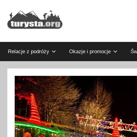
Przejdź
do
treści
Rodzinny
Turysta.org
blog
podróżniczy
Relacje z podróży
Okazje i promocje
Św
i
portal
turystyczny