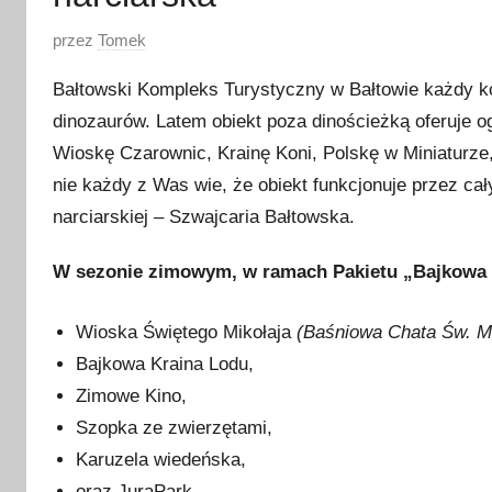
O
przez
Tomek
p
Bałtowski Kompleks Turystyczny w Bałtowie każdy k
u
dinozaurów. Latem obiekt poza dinościeżką oferuje o
b
Wioskę Czarownic, Krainę Koni, Polskę w Miniaturze
l
i
nie każdy z Was wie, że obiekt funkcjonuje przez cał
k
narciarskiej – Szwajcaria Bałtowska.
o
w
W sezonie zimowym, w ramach Pakietu „Bajkowa Z
a
n
Wioska Świętego Mikołaja
(Baśniowa Chata Św. Mi
o
Bajkowa Kraina Lodu,
1
Zimowe Kino,
6
Szopka ze zwierzętami,
s
Karuzela wiedeńska,
t
oraz JuraPark.