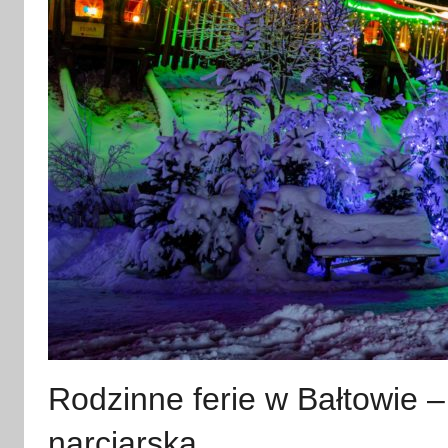
Rodzinne ferie w Bałtowie –
narciarska