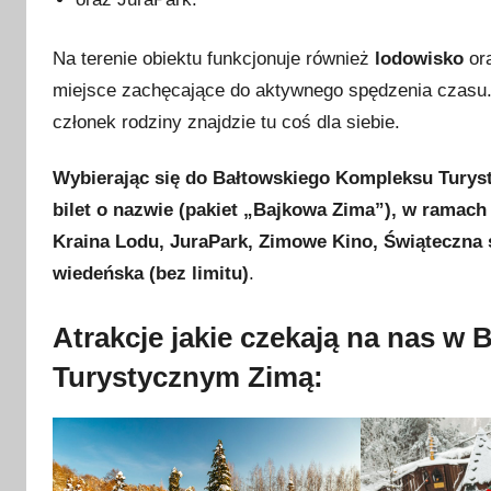
y
c
Na terenie obiektu funkcjonuje również
lodowisko
or
z
miejsce zachęcające do aktywnego spędzenia czasu.
n
i
członek rodziny znajdzie tu coś dla siebie.
a
2
Wybierając się do Bałtowskiego Kompleksu Turys
0
bilet o nazwie (pakiet „Bajkowa Zima”), w ramach
2
Kraina Lodu, JuraPark, Zimowe Kino, Świąteczna 
4
wiedeńska (bez limitu)
.
Atrakcje jakie czekają na nas w
Turystycznym Zimą: