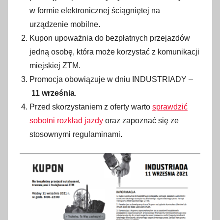
w formie elektronicznej ściągniętej na
r
urządzenie mobilne.
z
e
Kupon upoważnia do bezpłatnych przejazdów
ś
jedną osobę, która może korzystać z komunikacji
n
miejskiej ZTM.
i
Promocja obowiązuje w dniu INDUSTRIADY –
a
11 września
.
2
Przed skorzystaniem z oferty warto
sprawdzić
0
sobotni rozkład jazdy
oraz zapoznać się ze
2
stosownymi regulaminami.
1