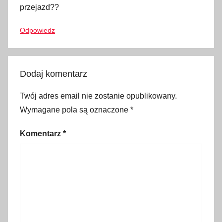
r
przejazd??
m
Odpowiedz
o
w
e
p
Dodaj komentarz
r
Twój adres email nie zostanie opublikowany.
z
Wymagane pola są oznaczone
*
e
j
Komentarz
*
a
z
d
y
,
I
n