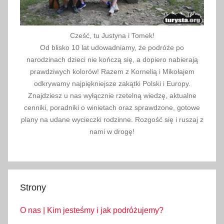
,
Z
Cześć, tu Justyna i Tomek!
a
Od blisko 10 lat udowadniamy, że podróże po
g
narodzinach dzieci nie kończą się, a dopiero nabierają
ł
prawdziwych kolorów! Razem z Kornelią i Mikołajem
ę
odkrywamy najpiękniejsze zakątki Polski i Europy.
b
Znajdziesz u nas wyłącznie rzetelną wiedzę, aktualne
i
cenniki, poradniki o winietach oraz sprawdzone, gotowe
e
plany na udane wycieczki rodzinne. Rozgość się i ruszaj z
,
nami w drogę!
Z
T
M
Strony
O nas | Kim jesteśmy i jak podróżujemy?