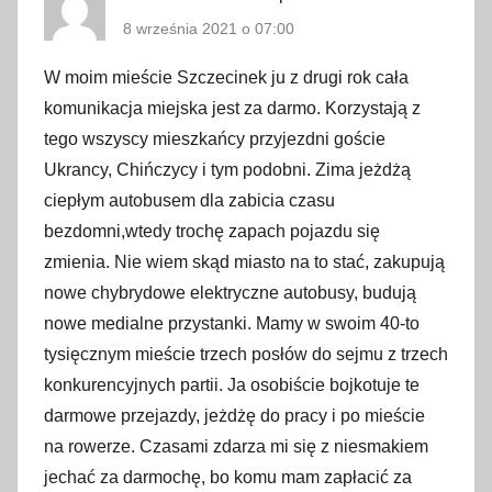
,
8 września 2021 o 07:00
d
W moim mieście Szczecinek ju z drugi rok cała
a
r
komunikacja miejska jest za darmo. Korzystają z
m
tego wszyscy mieszkańcy przyjezdni goście
o
Ukrancy, Chińczycy i tym podobni. Zima jeżdżą
w
ciepłym autobusem dla zabicia czasu
e
bezdomni,wtedy trochę zapach pojazdu się
b
zmienia. Nie wiem skąd miasto na to stać, zakupują
i
nowe chybrydowe elektryczne autobusy, budują
l
nowe medialne przystanki. Mamy w swoim 40-to
e
tysięcznym mieście trzech posłów do sejmu z trzech
t
konkurencyjnych partii. Ja osobiście bojkotuje te
y
darmowe przejazdy, jeżdżę do pracy i po mieście
,
na rowerze. Czasami zdarza mi się z niesmakiem
d
jechać za darmochę, bo komu mam zapłacić za
a