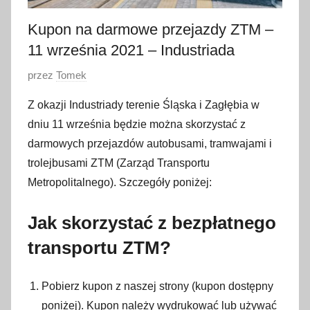
Kupon na darmowe przejazdy ZTM –
11 września 2021 – Industriada
O
przez
Tomek
p
Z okazji Industriady terenie Śląska i Zagłębia w
u
dniu 11 września będzie można skorzystać z
b
darmowych przejazdów autobusami, tramwajami i
l
trolejbusami ZTM (Zarząd Transportu
i
Metropolitalnego). Szczegóły poniżej:
k
o
Jak skorzystać z bezpłatnego
w
a
transportu ZTM?
n
o
Pobierz kupon z naszej strony (kupon dostępny
7
poniżej). Kupon należy wydrukować lub używać
w