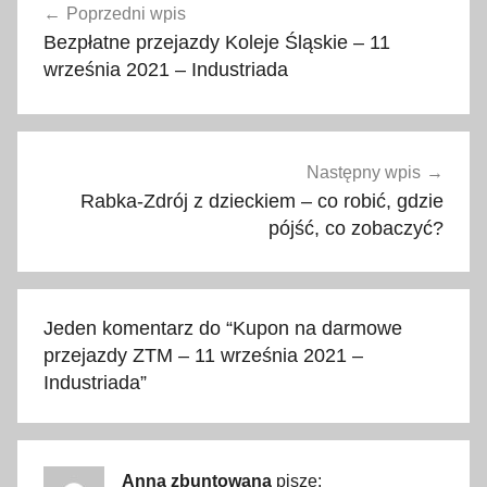
Poprzedni wpis
wpisu
w
Bezpłatne przejazdy Koleje Śląskie – 11
r
września 2021 – Industriada
z
e
ś
n
Następny wpis
i
Rabka-Zdrój z dzieckiem – co robić, gdzie
a
pójść, co zobaczyć?
,
a
u
Jeden komentarz do “
Kupon na darmowe
t
przejazdy ZTM – 11 września 2021 –
o
Industriada
”
b
u
s
y
Anna zbuntowana
pisze: