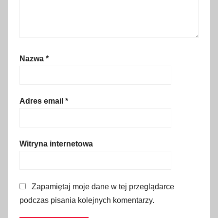
d
u
s
t
r
Nazwa
*
i
a
d
Adres email
*
a
,
Ś
l
Witryna internetowa
ą
s
k
Zapamiętaj moje dane w tej przeglądarce
,
podczas pisania kolejnych komentarzy.
t