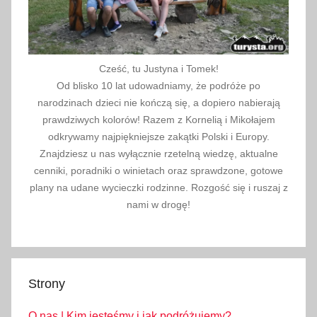
j
u
k
ą
Cześć, tu Justyna i Tomek!
p
Od blisko 10 lat udowadniamy, że podróże po
i
narodzinach dzieci nie kończą się, a dopiero nabierają
e
prawdziwych kolorów! Razem z Kornelią i Mikołajem
l
odkrywamy najpiękniejsze zakątki Polski i Europy.
Znajdziesz u nas wyłącznie rzetelną wiedzę, aktualne
o
cenniki, poradniki o winietach oraz sprawdzone, gotowe
w
plany na udane wycieczki rodzinne. Rozgość się i ruszaj z
e
nami w drogę!
g
o
Strony
O nas | Kim jesteśmy i jak podróżujemy?