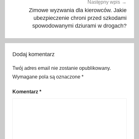
w
Następny wpis
a
Zimowe wyzwania dla kierowców. Jakie
n
ubezpieczenie chroni przed szkodami
i
spowodowanymi dziurami w drogach?
e
,
m
Dodaj komentarz
o
d
Twój adres email nie zostanie opublikowany.
a
Wymagane pola są oznaczone
*
,
m
Komentarz
*
o
d
a
d
a
m