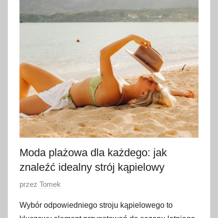
Moda plażowa dla każdego: jak
znaleźć idealny strój kąpielowy
O
przez
Tomek
p
Wybór odpowiedniego stroju kąpielowego to
u