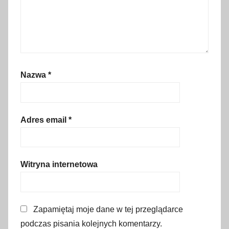
s
k
a
,
p
Nazwa
*
l
a
ż
a
Adres email
*
,
s
t
Witryna internetowa
r
ó
j
Zapamiętaj moje dane w tej przeglądarce
k
podczas pisania kolejnych komentarzy.
ą