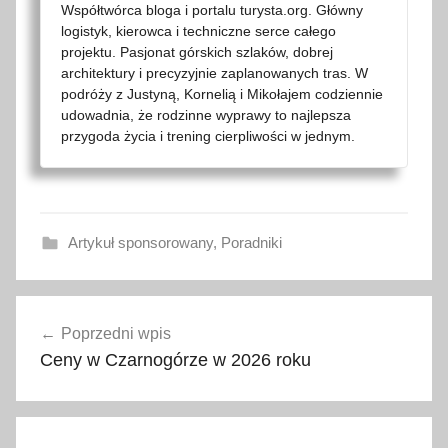
Współtwórca bloga i portalu turysta.org. Główny
logistyk, kierowca i techniczne serce całego
projektu. Pasjonat górskich szlaków, dobrej
architektury i precyzyjnie zaplanowanych tras. W
podróży z Justyną, Kornelią i Mikołajem codziennie
udowadnia, że rodzinne wyprawy to najlepsza
przygoda życia i trening cierpliwości w jednym.
Artykuł sponsorowany
,
Poradniki
d
Nawigacja
o
Poprzedni wpis
wpisu
p
Ceny w Czarnogórze w 2026 roku
a
s
o