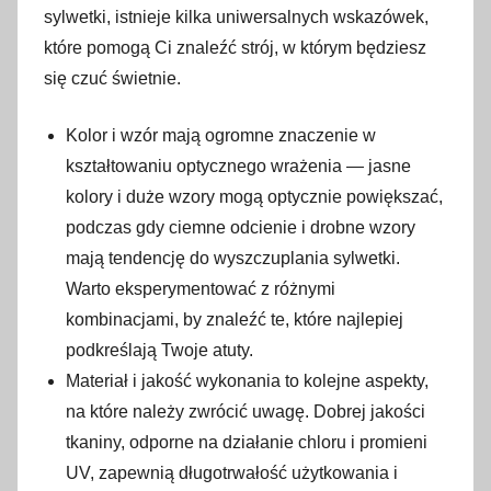
0
sylwetki, istnieje kilka uniwersalnych wskazówek,
2
które pomogą Ci znaleźć strój, w którym będziesz
4
się czuć świetnie.
Kolor i wzór mają ogromne znaczenie w
kształtowaniu optycznego wrażenia — jasne
kolory i duże wzory mogą optycznie powiększać,
podczas gdy ciemne odcienie i drobne wzory
mają tendencję do wyszczuplania sylwetki.
Warto eksperymentować z różnymi
kombinacjami, by znaleźć te, które najlepiej
podkreślają Twoje atuty.
Materiał i jakość wykonania to kolejne aspekty,
na które należy zwrócić uwagę. Dobrej jakości
tkaniny, odporne na działanie chloru i promieni
UV, zapewnią długotrwałość użytkowania i