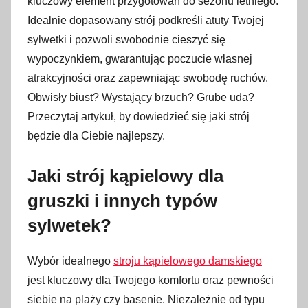
kluczowy element przygotowań do sezonu letniego.
b
Idealnie dopasowany strój podkreśli atuty Twojej
l
sylwetki i pozwoli swobodnie cieszyć się
i
wypoczynkiem, gwarantując poczucie własnej
k
o
atrakcyjności oraz zapewniając swobodę ruchów.
w
Obwisły biust? Wystający brzuch? Grube uda?
a
Przeczytaj artykuł, by dowiedzieć się jaki strój
n
będzie dla Ciebie najlepszy.
o
2
Jaki strój kąpielowy dla
0
gruszki i innych typów
m
a
sylwetek?
r
c
Wybór idealnego
stroju kąpielowego damskiego
a
jest kluczowy dla Twojego komfortu oraz pewności
2
siebie na plaży czy basenie. Niezależnie od typu