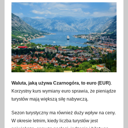
a
r
c
a
2
0
2
4
Waluta, jaką używa Czarnogóra, to euro (EUR)
.
Korzystny kurs wymiany euro sprawia, że pieniądze
turystów mają większą siłę nabywczą.
Sezon turystyczny ma również duży wpływ na ceny.
W okresie letnim, kiedy liczba turystów jest