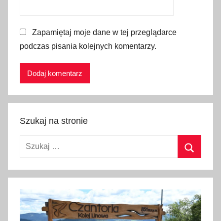
e
u
Zapamiętaj moje dane w tej przeglądarce
r
podczas pisania kolejnych komentarzy.
o
,
p
o
d
r
Szukaj na stronie
ó
ż
Szukaj:
e
,
Szukaj
t
u
r
y