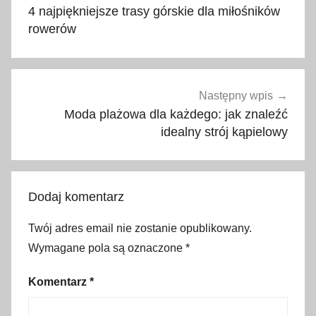
wpisu
t
4 najpiękniejsze trasy górskie dla miłośników
u
rowerów
a
l
n
e
Następny wpis
c
Moda plażowa dla każdego: jak znaleźć
e
idealny strój kąpielowy
n
y
,
Dodaj komentarz
B
a
Twój adres email nie zostanie opublikowany.
ł
Wymagane pola są oznaczone
*
k
a
Komentarz
*
n
y