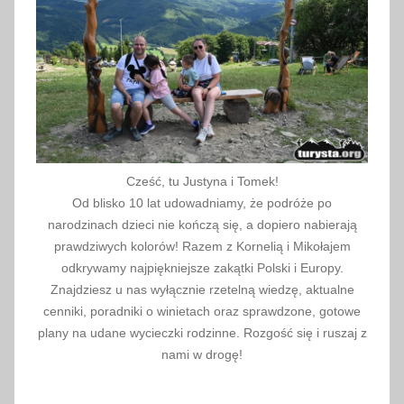
s
t
y
k
a
Cześć, tu Justyna i Tomek!
Od blisko 10 lat udowadniamy, że podróże po
narodzinach dzieci nie kończą się, a dopiero nabierają
prawdziwych kolorów! Razem z Kornelią i Mikołajem
odkrywamy najpiękniejsze zakątki Polski i Europy.
Znajdziesz u nas wyłącznie rzetelną wiedzę, aktualne
cenniki, poradniki o winietach oraz sprawdzone, gotowe
plany na udane wycieczki rodzinne. Rozgość się i ruszaj z
nami w drogę!