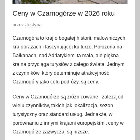
Ceny w Czarnogórze w 2026 roku
O
przez
Justyna
p
Czarnogóra to kraj o bogatej historii, malowniczych
u
krajobrazach i fascynującej kulturze. Położona na
b
Bałkanach, nad Adriatykiem, ta mała, ale piękna
l
kraina przyciąga turystów z całego świata. Jednym
i
z czynników, który determinuje atrakcyjność
k
o
Czarnogóry jako celu podróży, są ceny.
w
Ceny w Czarnogórze są zróżnicowane i zależą od
a
wielu czynników, takich jak lokalizacja, sezon
n
o
turystyczny oraz standard usług. Jednakże, w
1
porównaniu z innymi krajami europejskimi, ceny w
8
Czarnogórze zazwyczaj są niższe.
m