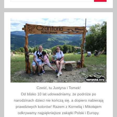
w
Szukaj
y
,
t
r
a
s
y
g
ó
r
s
k
Cześć, tu Justyna i Tomek!
i
Od blisko 10 lat udowadniamy, że podróże po
e
narodzinach dzieci nie kończą się, a dopiero nabierają
,
prawdziwych kolorów! Razem z Kornelią i Mikołajem
t
odkrywamy najpiękniejsze zakątki Polski i Europy.