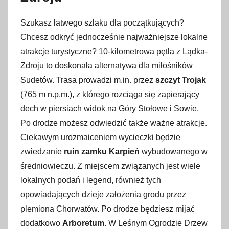
m
Szukasz łatwego szlaku dla początkujących?
a
Chcesz odkryć jednocześnie najważniejsze lokalne
r
atrakcje turystyczne? 10-kilometrowa pętla z Lądka-
c
a
Zdroju to doskonała alternatywa dla miłośników
2
Sudetów. Trasa prowadzi m.in. przez
szczyt Trojak
0
(765 m n.p.m.), z którego rozciąga się zapierający
2
dech w piersiach widok na Góry Stołowe i Sowie.
4
Po drodze możesz odwiedzić także ważne atrakcje.
Ciekawym urozmaiceniem wycieczki będzie
zwiedzanie
ruin zamku Karpień
wybudowanego w
średniowieczu. Z miejscem związanych jest wiele
lokalnych podań i legend, również tych
opowiadających dzieje założenia grodu przez
plemiona Chorwatów. Po drodze będziesz mijać
dodatkowo
Arboretum
. W Leśnym Ogrodzie Drzew