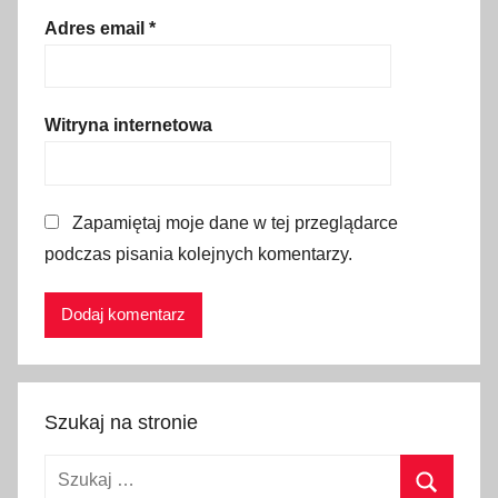
w
Adres email
*
e
r
,
Witryna internetowa
r
o
w
Zapamiętaj moje dane w tej przeglądarce
e
podczas pisania kolejnych komentarzy.
r
o
w
e
w
y
Szukaj na stronie
p
r
Szukaj:
a