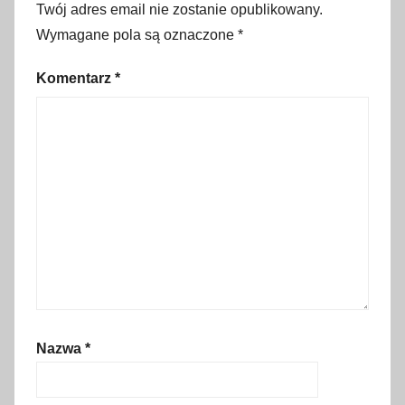
p
Twój adres email nie zostanie opublikowany.
r
Wymagane pola są oznaczone
*
z
y
Komentarz
*
g
o
d
a
,
r
e
l
a
k
s
Nazwa
*
,
r
o