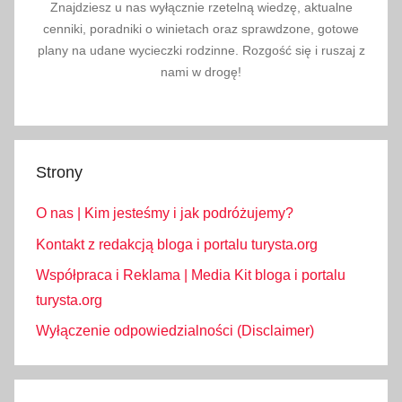
r
Znajdziesz u nas wyłącznie rzetelną wiedzę, aktualne
cenniki, poradniki o winietach oraz sprawdzone, gotowe
a
plany na udane wycieczki rodzinne. Rozgość się i ruszaj z
s
nami w drogę!
y
r
o
w
e
Strony
r
O nas | Kim jesteśmy i jak podróżujemy?
o
w
Kontakt z redakcją bloga i portalu turysta.org
e
Współpraca i Reklama | Media Kit bloga i portalu
,
turysta.org
w
Wyłączenie odpowiedzialności (Disclaimer)
y
c
i