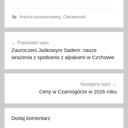
Artykuł sponsorowany
,
Ciekawostki
g
Nawigacja
ó
Poprzedni wpis
wpisu
r
Zauroczeni Jaśkowym Sadem: nasze
y
wrażenia z spotkania z alpakami w Czchowie
,
p
o
d
Następny wpis
r
Ceny w Czarnogórze w 2026 roku
ó
ż
e
Dodaj komentarz
,