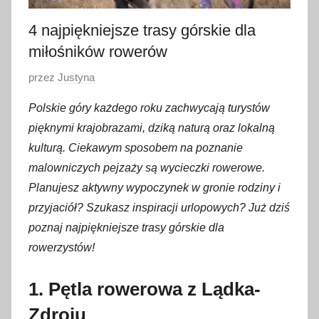
4 najpiękniejsze trasy górskie dla
miłośników rowerów
O
przez
Justyna
p
Polskie góry każdego roku zachwycają turystów
u
pięknymi krajobrazami, dziką naturą oraz lokalną
b
kulturą. Ciekawym sposobem na poznanie
l
malowniczych pejzaży są wycieczki rowerowe.
i
Planujesz aktywny wypoczynek w gronie rodziny i
k
o
przyjaciół? Szukasz inspiracji urlopowych? Już dziś
w
poznaj najpiękniejsze trasy górskie dla
a
rowerzystów!
n
o
1. Pętla rowerowa z Lądka-
1
Zdroju
8