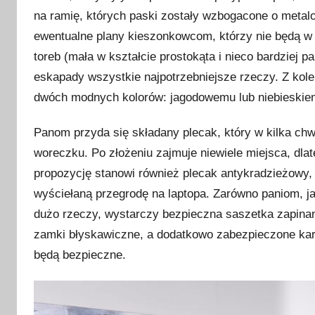
na ramię, których paski zostały wzbogacone o metal
ewentualne plany kieszonkowcom, którzy nie będą w 
toreb (mała w kształcie prostokąta i nieco bardzie
eskapady wszystkie najpotrzebniejsze rzeczy. Z kolei
dwóch modnych kolorów: jagodowemu lub niebieskiemu
Panom przyda się składany plecak, który w kilka ch
woreczku. Po złożeniu zajmuje niewiele miejsca, dla
propozycję stanowi również plecak antykradzieżowy, 
wyściełaną przegrodę na laptopa. Zarówno paniom, ja
dużo rzeczy, wystarczy bezpieczna saszetka zapinana
zamki błyskawiczne, a dodatkowo zabezpieczone kar
będą bezpieczne.