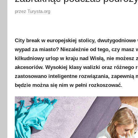
O
przez
Turysta.org
p
u
b
City break w europejskiej stolicy, dwutygodnio
l
wypad za miasto? Niezależnie od tego, czy masz w
i
kilkudniowy urlop w kraju nad Wisłą, nie możesz 
k
akcesoriów. Wysokiej klasy walizki oraz różnego 
o
w
zastosowano inteligentne rozwiązania, zapewnią 
a
będzie można się nim w pełni rozkoszować.
n
o
2
3
k
w