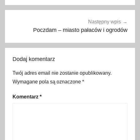
s
t
a
Następny wpis
t
Poczdam – miasto pałaców i ogrodów
e
k
,
Dodaj komentarz
S
z
Twój adres email nie zostanie opublikowany.
w
Wymagane pola są oznaczone
*
e
c
Komentarz
*
j
a
,
w
y