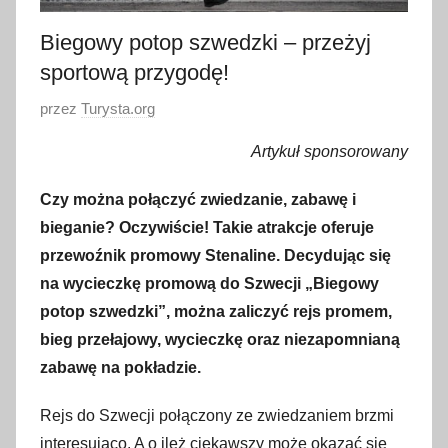
Biegowy potop szwedzki – przeżyj
sportową przygodę!
O
przez
Turysta.org
p
Artykuł sponsorowany
u
b
Czy można połączyć zwiedzanie, zabawę i
l
bieganie? Oczywiście! Takie atrakcje oferuje
i
przewoźnik promowy Stenaline. Decydując się
k
na wycieczkę promową do Szwecji „Biegowy
o
potop szwedzki”, można zaliczyć rejs promem,
w
bieg przełajowy, ­­­­­wycieczkę oraz niezapomnianą
a
zabawę na pokładzie.
n
o
Rejs do Szwecji połączony ze zwiedzaniem brzmi
2
interesująco. A o ileż ciekawszy może okazać się
6