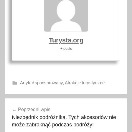
Turysta.org
+ posts
Artykuł sponsorowany
,
Atrakcje turystyczne
p
Nawigacja
r
Poprzedni wpis
wpisu
o
Niezbędnik podróżnika. Tych akcesoriów nie
m
może zabraknąć podczas podróży!
,