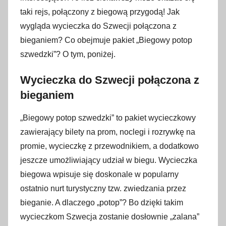
taki rejs, połączony z biegową przygodą! Jak
k
w
wygląda wycieczka do Szwecji połączona z
i
bieganiem? Co obejmuje pakiet „Biegowy potop
e
szwedzki”? O tym, poniżej.
t
n
Wycieczka do Szwecji połączona z
i
bieganiem
a
2
„Biegowy potop szwedzki” to pakiet wycieczkowy
0
zawierający bilety na prom, noclegi i rozrywkę na
1
promie, wycieczkę z przewodnikiem, a dodatkowo
9
jeszcze umożliwiający udział w biegu. Wycieczka
biegowa wpisuje się doskonale w popularny
ostatnio nurt turystyczny tzw. zwiedzania przez
bieganie. A dlaczego „potop”? Bo dzięki takim
wycieczkom Szwecja zostanie dosłownie „zalana”