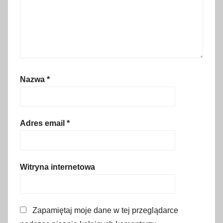
c
i
e
c
z
k
Nazwa
*
a
Adres email
*
Witryna internetowa
Zapamiętaj moje dane w tej przeglądarce