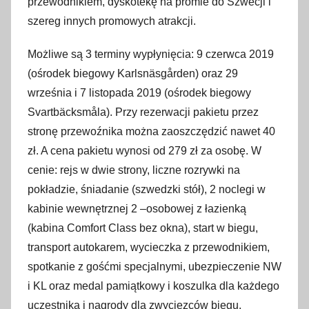
przewodnikiem, dyskotekę na promie do Szwecji i
szereg innych promowych atrakcji.
Możliwe są 3 terminy wypłynięcia: 9 czerwca 2019
(ośrodek biegowy Karlsnäsgården) oraz 29
września i 7 listopada 2019 (ośrodek biegowy
Svartbäcksmåla). Przy rezerwacji pakietu przez
stronę przewoźnika można zaoszczędzić nawet 40
zł. A cena pakietu wynosi od 279 zł za osobę. W
cenie: rejs w dwie strony, liczne rozrywki na
pokładzie, śniadanie (szwedzki stół), 2 noclegi w
kabinie wewnętrznej 2 –osobowej z łazienką
(kabina Comfort Class bez okna), start w biegu,
transport autokarem, wycieczka z przewodnikiem,
spotkanie z gośćmi specjalnymi, ubezpieczenie NW
i KL oraz medal pamiątkowy i koszulka dla każdego
uczestnika i nagrody dla zwycięzców biegu.