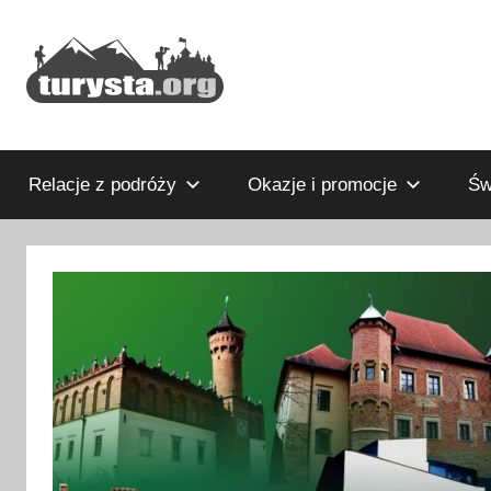
Przejdź
do
treści
Rodzinny
Turysta.org
blog
podróżniczy
Relacje z podróży
Okazje i promocje
Św
i
portal
turystyczny