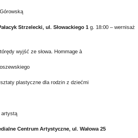
ę Górowską
cyk Strzelecki, ul. Słowackiego 1
g. 18:00 – wernisaż
Którędy wyjść ze słowa. Hommage à
ałoszewskiego
rsztaty plastyczne dla rodzin z dziećmi
 artystą
dialne Centrum Artystyczne, ul. Wałowa 25