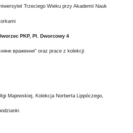
niwersytet Trzeciego Wieku przy Akademii Nauk
torkami
orzec PKP, Pl. Dworcowy 4
няне враження” oraz prace z kolekcji
lgi Majewskiej, Kolekcja Norberta Lippóczego,
podzianki