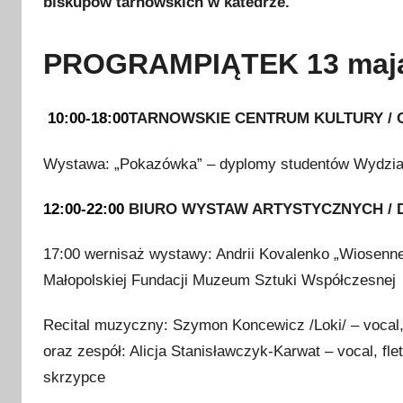
biskupów tarnowskich w katedrze.
j
a
2
PROGRAMPIĄTEK 13 maj
0
2
10:00-18:00
TARNOWSKIE CENTRUM KULTURY / Gal
2
Wystawa: „Pokazówka” – dyplomy studentów Wydzia
12:00-22:00
BIURO WYSTAW ARTYSTYCZNYCH / Dw
17:00 wernisaż wystawy: Andrii Kovalenko „Wiosenne
Małopolskiej Fundacji Muzeum Sztuki Współczesnej
Recital muzyczny: Szymon Koncewicz /Loki/ – vocal,
oraz zespół: Alicja Stanisławczyk-Karwat – vocal, fle
skrzypce