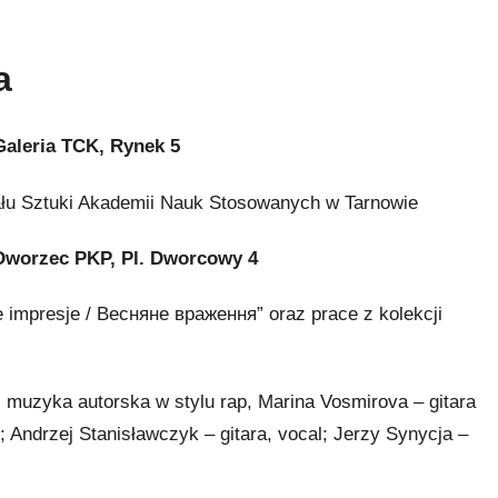
a
eria TCK, Rynek 5
łu Sztuki Akademii Nauk Stosowanych w Tarnowie
orzec PKP, Pl. Dworcowy 4
 impresje / Bесняне враження” oraz prace z kolekcji
 muzyka autorska w stylu rap, Marina Vosmirova – gitara
t; Andrzej Stanisławczyk – gitara, vocal; Jerzy Synycja –