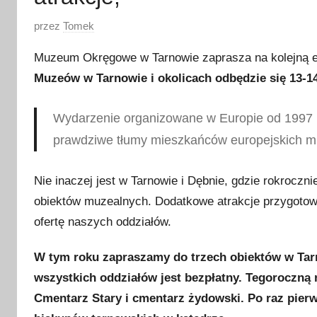
O
przez
Tomek
p
Muzeum Okręgowe w Tarnowie zaprasza na kolejną 
u
Muzeów w Tarnowie i okolicach odbędzie się 13-14
b
l
Wydarzenie organizowane w Europie od 1997 ro
i
k
prawdziwe tłumy mieszkańców europejskich mi
o
w
Nie inaczej jest w Tarnowie i Dębnie, gdzie rokroczn
a
obiektów muzealnych. Dodatkowe atrakcje przygotow
n
ofertę naszych oddziałów.
o
1
W tym roku zapraszamy do trzech obiektów w Ta
1
wszystkich oddziałów jest bezpłatny. Tegoroczną 
m
Cmentarz Stary i cmentarz żydowski. Po raz pier
a