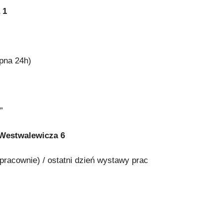
 1
pna 24h)
”
estwalewicza 6
pracownie) / ostatni dzień wystawy prac