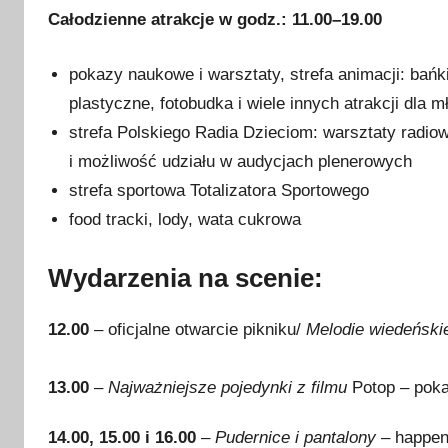
Całodzienne atrakcje w godz.:
11.00–19.00
pokazy naukowe i warsztaty, strefa animacji: bańki
plastyczne, fotobudka i wiele innych atrakcji dla
strefa Polskiego Radia Dzieciom: warsztaty radio
i możliwość udziału w audycjach plenerowych
strefa sportowa Totalizatora Sportowego
food tracki, lody, wata cukrowa
Wydarzenia na scenie:
12.00
– oficjalne otwarcie pikniku/
Melodie wiedeński
13.00
–
N
ajważniejsze pojedynki z filmu
Potop – poka
14.00, 15.00 i 16.00
–
Pudernice i pantalony
– happen