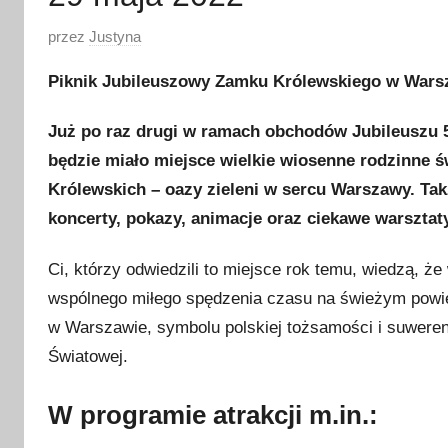
O
przez
Justyna
p
Piknik Jubileuszowy Zamku Królewskiego w Wars
u
b
Już po raz drugi w ramach obchodów Jubileuszu
l
będzie miało miejsce wielkie wiosenne rodzinne 
i
Królewskich – oazy zieleni w sercu Warszawy. Tak
k
koncerty, pokazy, animacje oraz ciekawe warsztat
o
w
Ci, którzy odwiedzili to miejsce rok temu, wiedzą, ż
a
n
wspólnego miłego spędzenia czasu na świeżym powi
o
w Warszawie, symbolu polskiej tożsamości i suweren
1
Światowej.
2
m
W programie atrakcji m.in.:
a