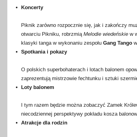
j
Koncerty
a
2
Piknik zarówno rozpocznie się, jak i zakończy m
0
2
otwarciu Pikniku, robrzmią
Melodie wiedeńskie
w w
2
klasyki tanga w wykonaniu zespołu
Gang Tango
w
Spotkania i pokazy
O polskich superbohaterach i lotach balonem opo
zaprezentują mistrzowie fechtunku i sztuki szermi
Loty balonem
I tym razem będzie można zobaczyć Zamek Królews
niecodziennej perspektywy pokładu kosza balono
Atrakcje dla rodzin