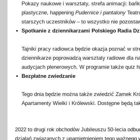
Pokazy naukowe i warsztaty, strefa animacji: bańki
plastyczne, happening
Pudernice i pantalony
Teatru
starszych uczestników – to wszystko nie pozostaw
Spotkanie z dziennikarzami
Polskiego Radia D
Tajniki pracy radiowca będzie okazja poznać w st
dziennikarze poprowadzą warsztaty radiowe dla n
audycjach plenerowych. W programie także quiz h
Bezpłatne zwiedzanie
Tego dnia będzie można także zwiedzić Zamek Kró
Apartamenty Wielki i Królewski. Dostępne będą ta
2022 to drugi rok obchodów Jubileuszu 50-lecia od
działań związanych z upamiętnieniem tego ważnego w 