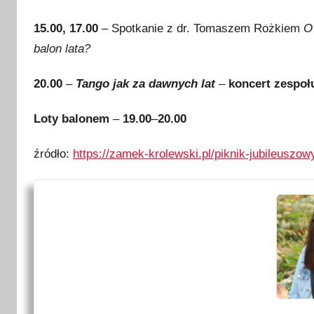
15.00, 17.00
–
Spotkanie z dr. Tomaszem Rożkiem
O
balon lata?
20.00
–
Tango jak za dawnych lat
–
k
oncert zespo
Loty balonem
–
19.00
–
20.00
źródło:
https://zamek-krolewski.pl/piknik-jubileuszo