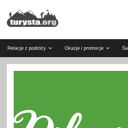
Przejdź
do
treści
Rodzinny
Turysta.org
blog
podróżniczy
Relacje z podróży
Okazje i promocje
Św
i
portal
turystyczny