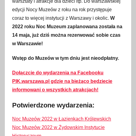
warsztaty i atrakcje dla dzieci itp. Do warszawskiej
m
edycji Nocy Muzeów z roku na rok przystępuje
a
coraz to więcej instytucji z Warszawy i okolic.
W
r
2022 roku Noc Muzeum zaplanowana została na
c
14 maja, już dziś można rezerwować sobie czas
a
w Warszawie!
2
0
Wstęp do Muzeów w tym dniu jest nieodpłatny.
2
2
Dołączcie do wydarzenia na Facebooku
PIK.warszawa.pl gdzie na bieżąco będziecie
informowani o wszystkich atrakcjach!
Potwierdzone wydarzenia:
Noc Muzeów 2022 w Łazienkach Królewskich
Noc Muzeów 2022 w Żydowskim Instytucie
Historycznym