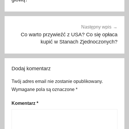
u
m
,
N
Następny wpis
o
Co warto przywieźć z USA? Co się opłaca
c
kupić w Stanach Zjednoczonych?
M
u
z
Dodaj komentarz
e
ó
Twój adres email nie zostanie opublikowany.
w
Wymagane pola są oznaczone
*
,
W
Komentarz
*
a
r
s