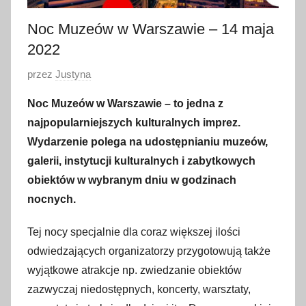
Noc Muzeów w Warszawie – 14 maja
2022
O
przez
Justyna
p
Noc Muzeów w Warszawie – to jedna z
u
najpopularniejszych kulturalnych imprez.
b
Wydarzenie polega na udostępnianiu muzeów,
l
galerii, instytucji kulturalnych i zabytkowych
i
obiektów w wybranym dniu w godzinach
k
o
nocnych.
w
Tej nocy specjalnie dla coraz większej ilości
a
odwiedzających organizatorzy przygotowują także
n
o
wyjątkowe atrakcje np. zwiedzanie obiektów
3
zazwyczaj niedostępnych, koncerty, warsztaty,
0