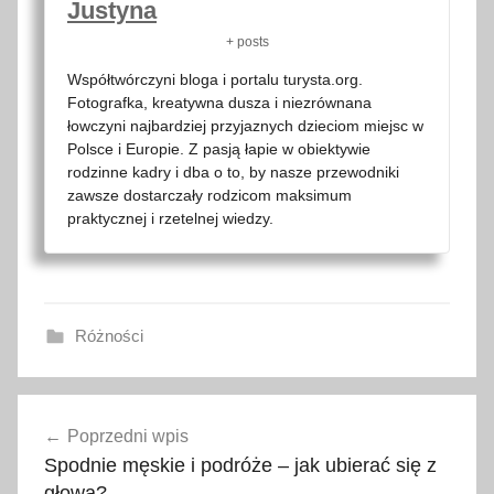
Justyna
+ posts
Współtwórczyni bloga i portalu turysta.org.
Fotografka, kreatywna dusza i niezrównana
łowczyni najbardziej przyjaznych dzieciom miejsc w
Polsce i Europie. Z pasją łapie w obiektywie
rodzinne kadry i dba o to, by nasze przewodniki
zawsze dostarczały rodzicom maksimum
praktycznej i rzetelnej wiedzy.
Różności
m
Nawigacja
u
Poprzedni wpis
wpisu
z
Spodnie męskie i podróże – jak ubierać się z
e
głową?