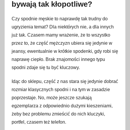
bywają tak kłopotliwe?
m
a
Czy spodnie męskie to naprawdę tak trudny do
r
ugryzienia temat? Dla niektórych nie, a dla innych
c
już tak. Czasem mamy wrażenie, że to wszystko
a
przez to, że część mężczyzn ubiera się jedynie w
2
jeansy, ewentualnie w krótkie spodenki, gdy robi się
0
naprawę ciepło. Brak znajomości innego typu
2
2
spodni zdaje się tu być kluczowy.
Idąc do sklepu, część z nas stara się jedynie dobrać
rozmiar klasycznych spodni i na tym w zasadzie
poprzestaje. No, może jeszcze szukają
egzemplarza z odpowiednio dużymi kieszeniami,
żeby bez problemu zmieścić do nich kluczyki,
portfel, czasem też telefon.