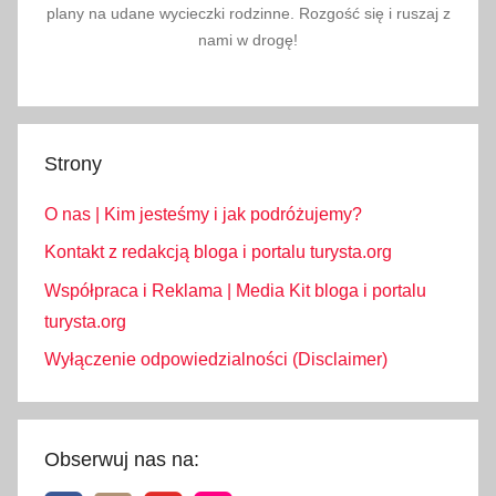
plany na udane wycieczki rodzinne. Rozgość się i ruszaj z
t
nami w drogę!
a
,
w
y
g
Strony
o
O nas | Kim jesteśmy i jak podróżujemy?
d
n
Kontakt z redakcją bloga i portalu turysta.org
e
Współpraca i Reklama | Media Kit bloga i portalu
u
turysta.org
b
Wyłączenie odpowiedzialności (Disclaimer)
r
a
n
i
Obserwuj nas na:
a