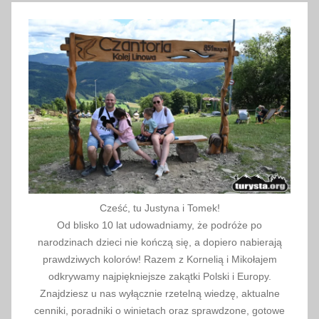
d
n
i
e
,
s
z
o
r
t
y
Cześć, tu Justyna i Tomek!
,
Od blisko 10 lat udowadniamy, że podróże po
t
narodzinach dzieci nie kończą się, a dopiero nabierają
u
prawdziwych kolorów! Razem z Kornelią i Mikołajem
r
odkrywamy najpiękniejsze zakątki Polski i Europy.
y
Znajdziesz u nas wyłącznie rzetelną wiedzę, aktualne
cenniki, poradniki o winietach oraz sprawdzone, gotowe
s