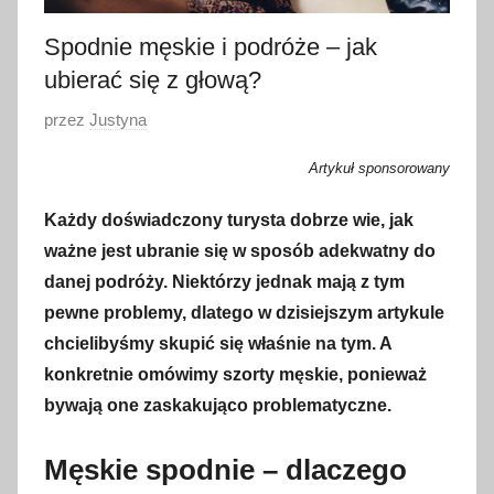
Spodnie męskie i podróże – jak
ubierać się z głową?
O
przez
Justyna
p
Artykuł sponsorowany
u
b
Każdy doświadczony turysta dobrze wie, jak
l
ważne jest ubranie się w sposób adekwatny do
i
danej podróży. Niektórzy jednak mają z tym
k
pewne problemy, dlatego w dzisiejszym artykule
o
chcielibyśmy skupić się właśnie na tym. A
w
konkretnie omówimy szorty męskie, ponieważ
a
bywają one zaskakująco problematyczne.
n
o
Męskie spodnie – dlaczego
2
9