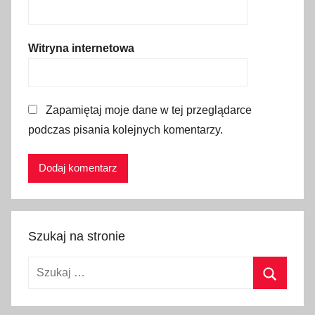
d
a
m
Witryna internetowa
ę
s
k
Zapamiętaj moje dane w tej przeglądarce
a
podczas pisania kolejnych komentarzy.
,
p
o
d
r
ó
Szukaj na stronie
ż
,
Szukaj:
s
p
Szukaj
o