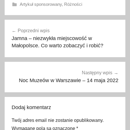
Artykuł sponsorowany
,
Różności
a
Nawigacja
n
Poprzedni wpis
wpisu
s
Jamna – niezwykła miejscowość w
w
Małopolsce. Co warto zobaczyć i robić?
e
a
r
.
Następny wpis
c
Noc Muzeów w Warszawie – 14 maja 2022
o
m
,
Dodaj komentarz
k
o
Twój adres email nie zostanie opublikowany.
m
Wymagane pola są oznaczone
*