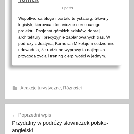
+ posts
Współtwórca bloga i portalu turysta.org. Główny
logistyk, kierowca i techniczne serce całego
projektu. Pasjonat górskich szlaków, dobrej
architektury i precyzyjnie zaplanowanych tras. W
podróży z Justyną, Kornelią i Mikołajem codziennie
udowadnia, że rodzinne wyprawy to najlepsza
przygoda życia i trening cierpliwości w jednym.
Atrakcje turystyczne
,
Różności
b
Nawigacja
e
Poprzedni wpis
wpisu
z
Przydatny w podróży słowniczek polsko-
p
angielski