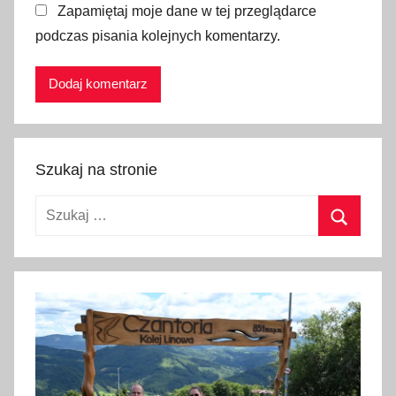
Zapamiętaj moje dane w tej przeglądarce
w
podczas pisania kolejnych komentarzy.
s
k
i
e
J
u
Szukaj na stronie
w
e
Szukaj:
n
a
Szukaj
l
i
a
,
D
z