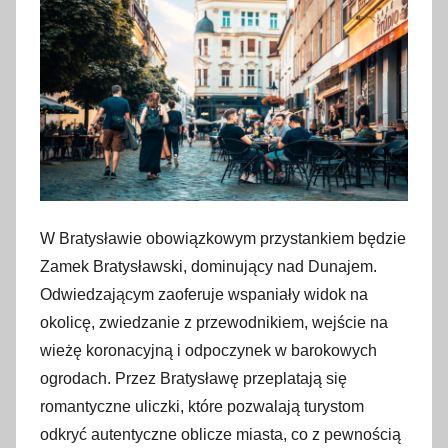
4
k
w
i
e
t
n
i
a
W Bratysławie obowiązkowym przystankiem będzie
2
Zamek Bratysławski, dominujący nad Dunajem.
0
Odwiedzającym zaoferuje wspaniały widok na
2
okolicę, zwiedzanie z przewodnikiem, wejście na
4
wieżę koronacyjną i odpoczynek w barokowych
ogrodach. Przez Bratysławę przeplatają się
romantyczne uliczki, które pozwalają turystom
odkryć autentyczne oblicze miasta, co z pewnością