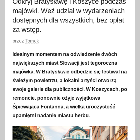
Odkryj Bratysławę i Koszyce podczas
majówki. Weź udział w wydarzeniach
dostępnych dla wszystkich, bez opłat
za wstęp.
O
przez
Tomek
p
Idealnym momentem na odwiedzenie dwóch
u
największych miast Słowacji jest tegoroczna
b
majówka. W Bratysławie odbędzie się festiwal na
l
świeżym powietrzu, a lokalni artyści otworzą
i
swoje galerie dla publiczności. W Koszycach, po
k
o
remoncie, ponownie ożyje wyjątkowa
w
Śpiewająca Fontanna, a wielka uroczystość
a
upamiętni nadanie miastu herbu.
n
o
2