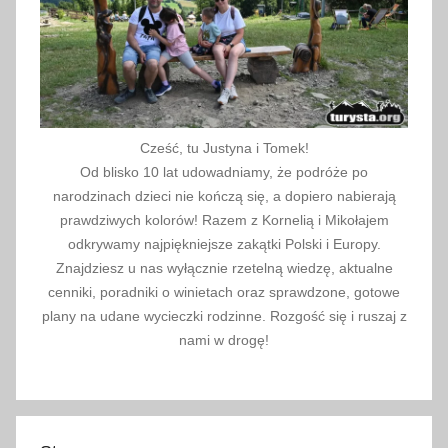
i
e
ń
O
t
w
Cześć, tu Justyna i Tomek!
a
Od blisko 10 lat udowadniamy, że podróże po
r
narodzinach dzieci nie kończą się, a dopiero nabierają
t
prawdziwych kolorów! Razem z Kornelią i Mikołajem
y
odkrywamy najpiękniejsze zakątki Polski i Europy.
Znajdziesz u nas wyłącznie rzetelną wiedzę, aktualne
c
cenniki, poradniki o winietach oraz sprawdzone, gotowe
h
plany na udane wycieczki rodzinne. Rozgość się i ruszaj z
G
nami w drogę!
a
l
e
r