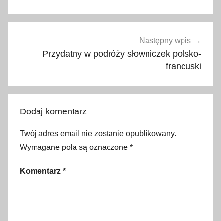
ł
a
t
n
Następny wpis
e
Przydatny w podróży słowniczek polsko-
w
francuski
y
d
a
Dodaj komentarz
r
z
Twój adres email nie zostanie opublikowany.
e
Wymagane pola są oznaczone
*
n
i
Komentarz
*
a
,
B
r