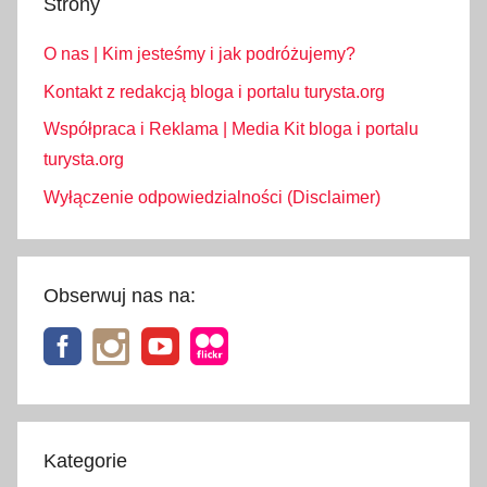
Strony
i
i
O nas | Kim jesteśmy i jak podróżujemy?
,
e
Kontakt z redakcją bloga i portalu turysta.org
d
Współpraca i Reklama | Media Kit bloga i portalu
u
turysta.org
k
Wyłączenie odpowiedzialności (Disclaimer)
a
c
j
a
Obserwuj nas na:
,
f
e
s
t
i
Kategorie
w