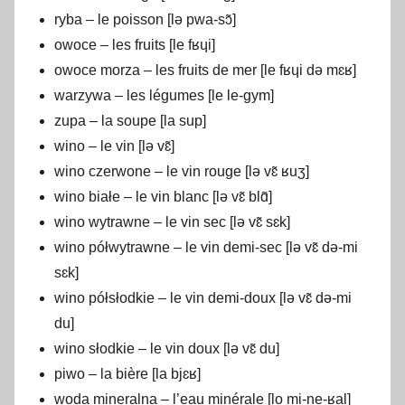
ryba – le poisson [lə pwa-sɔ̃]
owoce – les fruits [le fʁɥi]
owoce morza – les fruits de mer [le fʁɥi də mɛʁ]
warzywa – les légumes [le le-gym]
zupa – la soupe [la sup]
wino – le vin [lə vɛ̃]
wino czerwone – le vin rouge [lə vɛ̃ ʁuʒ]
wino białe – le vin blanc [lə vɛ̃ blɑ̃]
wino wytrawne – le vin sec [lə vɛ̃ sɛk]
wino półwytrawne – le vin demi-sec [lə vɛ̃ də-mi
sɛk]
wino półsłodkie – le vin demi-doux [lə vɛ̃ də-mi
du]
wino słodkie – le vin doux [lə vɛ̃ du]
piwo – la bière [la bjɛʁ]
woda mineralna – l’eau minérale [lo mi-ne-ʁal]