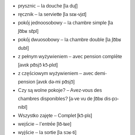
prysznic – la douche [la duʃ]
ręcznik – la serviette [la sɛʁ-vjɛt]
pokój jednoosobowy – la chambre simple [la
ʃɑ̃bʁ sɛ̃pl]
pokój dwuosobowy – la chambre double [la ʃɑ̃bʁ
dubl]
z pełnym wyżywieniem – avec pension complète
[avɛk pɑ̃sjɔ̃ kɔ̃-plɛt]
z częściowym wyżywieniem – avec demi-
pension [avɛk də-mi pɑ̃sjɔ̃]
Czy są wolne pokoje? – Avez-vous des
chambres disponibles? [a-ve vu de ʃɑ̃bʁ dis-pɔ-
nibl]
Wszystko zajęte – Complet [kɔ̃-plɛ]
wejście – l’entrée [lɑ̃-tʁe]
wyjście – la sortie [la sɔʁ-ti]