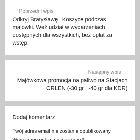
Nawigacja
r
Poprzedni wpis
wpisu
a
Odkryj Bratysławę i Koszyce podczas
n
majówki. Weź udział w wydarzeniach
c
dostępnych dla wszystkich, bez opłat za
j
wstęp.
a
,
n
a
Następny wpis
Majówkowa promocja na paliwo na Stacjach
u
ORLEN (-30 gr | -40 gr dla KDR)
k
a
j
ę
Dodaj komentarz
z
y
Twój adres email nie zostanie opublikowany.
k
Wymagane pola są oznaczone
*