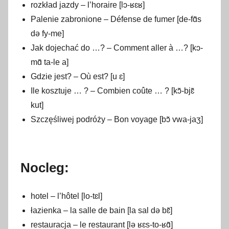
rozkład jazdy – l’horaire [lɔ-ʁɛʁ]
Palenie zabronione – Défense de fumer [de-fɑ̃s
də fy-me]
Jak dojechać do …? – Comment aller à …? [kɔ-
mɑ̃ ta-le a]
Gdzie jest? – Où est? [u ɛ]
Ile kosztuje … ? – Combien coûte … ? [kɔ̃-bjɛ̃
kut]
Szczęśliwej podróży – Bon voyage [bɔ̃ vwa-jaʒ]
Nocleg:
hotel – l’hôtel [lo-tɛl]
łazienka – la salle de bain [la sal də bɛ̃]
restauracja – le restaurant [lə ʁɛs-to-ʁɑ̃]