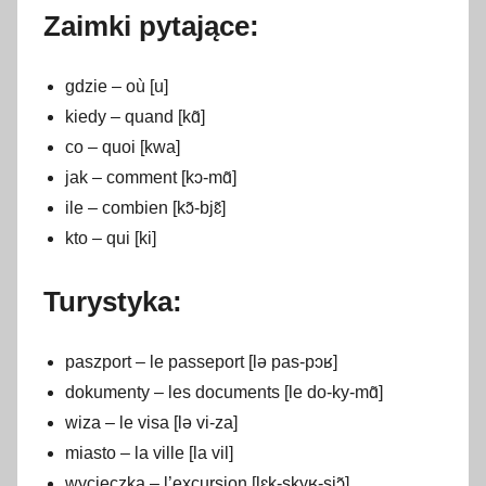
Zaimki pytające:
gdzie – où [u]
kiedy – quand [kɑ̃]
co – quoi [kwa]
jak – comment [kɔ-mɑ̃]
ile – combien [kɔ̃-bjɛ̃]
kto – qui [ki]
Turystyka:
paszport – le passeport [lə pas-pɔʁ]
dokumenty – les documents [le do-ky-mɑ̃]
wiza – le visa [lə vi-za]
miasto – la ville [la vil]
wycieczka – l’excursion [lɛk-skyʁ-sjɔ̃]