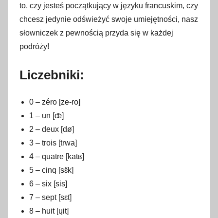
to, czy jesteś początkujący w języku francuskim, czy
k
chcesz jedynie odświeżyć swoje umiejętności, nasz
w
słowniczek z pewnością przyda się w każdej
i
podróży!
e
t
Liczebniki:
n
i
a
0 – zéro [ze-ro]
2
1 – un [œ̃]
0
2 – deux [dø]
2
3 – trois [trwa]
4
4 – quatre [katʁ]
5 – cinq [sɛ̃k]
6 – six [sis]
7 – sept [sɛt]
8 – huit [ɥit]