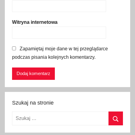
o
w
e
Witryna internetowa
z
w
r
Zapamiętaj moje dane w tej przeglądarce
o
podczas pisania kolejnych komentarzy.
t
y
,
p
o
l
Szukaj na stronie
s
k
Szukaj:
o
-
Szukaj