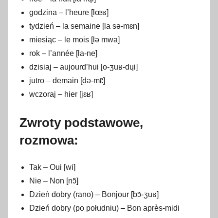
godzina – l’heure [lœʁ]
tydzień – la semaine [la sə-mɛn]
miesiąc – le mois [lə mwa]
rok – l’année [la-ne]
dzisiaj – aujourd’hui [o-ʒuʁ-dɥi]
jutro – demain [də-mɛ̃]
wczoraj – hier [jɛʁ]
Zwroty podstawowe,
rozmowa:
Tak – Oui [wi]
Nie – Non [nɔ̃]
Dzień dobry (rano) – Bonjour [bɔ̃-ʒuʁ]
Dzień dobry (po południu) – Bon après-midi