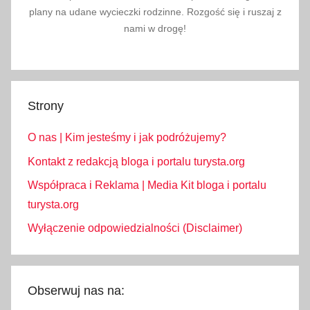
plany na udane wycieczki rodzinne. Rozgość się i ruszaj z
e
nami w drogę!
k
p
o
d
Strony
r
ó
O nas | Kim jesteśmy i jak podróżujemy?
ż
n
Kontakt z redakcją bloga i portalu turysta.org
i
Współpraca i Reklama | Media Kit bloga i portalu
c
turysta.org
z
Wyłączenie odpowiedzialności (Disclaimer)
y
Obserwuj nas na: