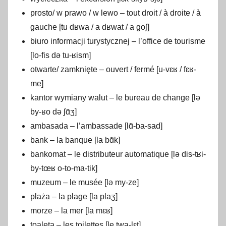
prosto/ w prawo / w lewo – tout droit / à droite / à
gauche [tu dʁwa / a dʁwat / a goʃ]
biuro informacji turystycznej – l’office de tourisme
[lo-fis də tu-ʁism]
otwarte/ zamknięte – ouvert / fermé [u-vɛʁ / fɛʁ-
me]
kantor wymiany walut – le bureau de change [lə
by-ʁo də ʃɑ̃ʒ]
ambasada – l’ambassade [lɑ̃-ba-sad]
bank – la banque [la bɑ̃k]
bankomat – le distributeur automatique [lə dis-tʁi-
by-tœʁ o-to-ma-tik]
muzeum – le musée [lə my-ze]
plaża – la plage [la plaʒ]
morze – la mer [la mɛʁ]
toaleta – les toilettes [le twa-lɛt]