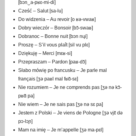
[bɔn‿a-pʁɛ-mi-di]
Cześć – Salut [sa-lu]
Do widzenia – Au revoir [o ʁə-vwaʁ]
Dobry wieczór – Bonsoir [bɔ̃-swaʁ]
Dobranoc – Bonne nuit [bɔn nɥi]
Proszę – S’il vous plaît [sil vu plɛ]
Dziękuję – Merci [mɛʁ-si]
Przepraszam – Pardon [paʁ-dɔ̃]
Słabo mówię po francusku – Je parle mal
français [ʒə paʁl mal fʁɑ̃-sɛ]
Nie rozumiem – Je ne comprends pas [ʒə nə kɔ̃-
pʁɑ̃ pa]
Nie wiem – Je ne sais pas [ʒə nə sɛ pa]
Jestem z Polski – Je viens de Pologne [ʒə vjɛ̃ də
pɔ-lɔɲ]
Mam na imię – Je m’appelle [ʒə ma-pɛl]