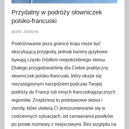
Przydatny w podróży słowniczek
polsko-francuski
O
przez
Justyna
p
Podróżowanie poza granice kraju może być
u
ekscytującą przygodą, jednak bariery językowe
b
bywają często źródłem niepotrzebnego stresu.
l
Dlatego przygotowaliśmy dla Ciebie praktyczny
i
słowniczek polsko-francuski, który okaże się
k
o
niezastąpionym narzędziem podczas Twojej
w
podróży do Francji lub innych francuskojęzycznych
a
regionów. Znajdziesz tu podstawowe słowa i
n
zwroty, które ułatwią Ci porozumiewanie się w
o
codziennych sytuacjach, od zamawiania posiłków
2
po proste rozmowy z miejscowymi. Bez względu na
5