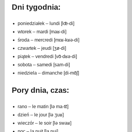
Dni tygodnia:
poniedziałek – lundi [lœ̃-di]
wtorek – mardi [maʁ-di]
środa – mercredi [mɛʁ-kʁə-di]
czwartek – jeudi [ʒø-di]
piątek – vendredi [vɑ̃-dʁə-di]
sobota – samedi [sam-di]
niedziela – dimanche [di-mɑ̃ʃ]
Pory dnia, czas:
rano – le matin [lə ma-tɛ̃]
dzień – le jour [lə ʒuʁ]
wieczór – le soir [lə swaʁ]
noc – la nuit [la nɥi]