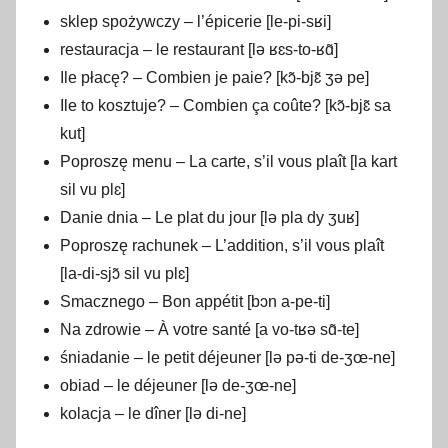
sklep spożywczy – l’épicerie [le-pi-sʁi]
restauracja – le restaurant [lə ʁɛs-to-ʁɑ̃]
Ile płacę? – Combien je paie? [kɔ̃-bjɛ̃ ʒə pe]
Ile to kosztuje? – Combien ça coûte? [kɔ̃-bjɛ̃ sa
kut]
Poproszę menu – La carte, s’il vous plaît [la kart
sil vu plɛ]
Danie dnia – Le plat du jour [lə pla dy ʒuʁ]
Poproszę rachunek – L’addition, s’il vous plaît
[la-di-sjɔ̃ sil vu plɛ]
Smacznego – Bon appétit [bɔn a-pe-ti]
Na zdrowie – À votre santé [a vo-tʁə sɑ̃-te]
śniadanie – le petit déjeuner [lə pə-ti de-ʒœ-ne]
obiad – le déjeuner [lə de-ʒœ-ne]
kolacja – le dîner [lə di-ne]