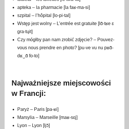
apteka – la pharmacie [la faʁ-ma-si]
szpital – l’hôpital [lo-pi-tal]
Wstęp jest wolny – L’entrée est gratuite [lɑ̃-tʁe ɛ
gra-tɥit]
Czy mógłby pan nam zrobić zdjęcie? – Pouvez-
vous nous prendre en photo? [pu-ve vu nu pʁɑ̃-
dʁ‿ɑ̃ fo-to]
Najważniejsze miejscowości
w Francji:
Paryż – Paris [pa-ʁi]
Marsylia – Marseille [maʁ-sɛj]
Lyon – Lyon [ljɔ̃]