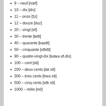
9 – neuf [nœf]
10 – dix [dis]
11 – onze [ɔ̃z]
12 – douze [duz]
20 – vingt [vɛ̃]
30 – trente [tʁɑ̃t]
40 – quarante [kaʁɑ̃t]
50 – cinquante [sɛ̃kɑ̃t]
90 – quatre-vingt-dix [katʁə.vɛ̃.dis]
100 – cent [sɑ̃]
200 – deux cents [dø sɑ̃]
300 – trois cents [trwa sɑ̃]
500 – cinq cents [sɛ̃k sɑ̃]
1000 – mille [mil]