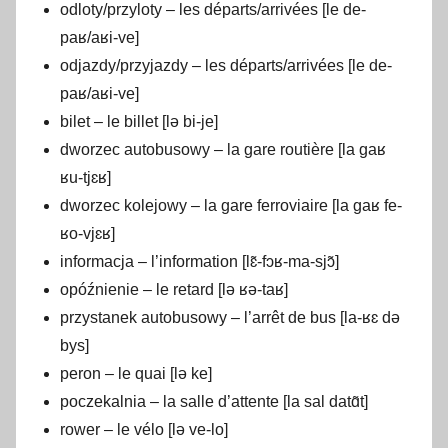
odloty/przyloty – les départs/arrivées [le de-
paʁ/aʁi-ve]
odjazdy/przyjazdy – les départs/arrivées [le de-
paʁ/aʁi-ve]
bilet – le billet [lə bi-je]
dworzec autobusowy – la gare routière [la gaʁ
ʁu-tjɛʁ]
dworzec kolejowy – la gare ferroviaire [la gaʁ fe-
ʁo-vjɛʁ]
informacja – l’information [lɛ̃-fɔʁ-ma-sjɔ̃]
opóźnienie – le retard [lə ʁə-taʁ]
przystanek autobusowy – l’arrêt de bus [la-ʁɛ də
bys]
peron – le quai [lə ke]
poczekalnia – la salle d’attente [la sal datɑ̃t]
rower – le vélo [lə ve-lo]