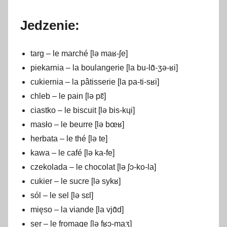
Jedzenie:
targ – le marché [lə maʁ-ʃe]
piekarnia – la boulangerie [la bu-lɑ̃-ʒə-ʁi]
cukiernia – la pâtisserie [la pa-ti-sʁi]
chleb – le pain [lə pɛ̃]
ciastko – le biscuit [lə bis-kɥi]
masło – le beurre [lə bœʁ]
herbata – le thé [lə te]
kawa – le café [lə ka-fe]
czekolada – le chocolat [lə ʃɔ-ko-la]
cukier – le sucre [lə sykʁ]
sól – le sel [lə sɛl]
mięso – la viande [la vjɑ̃d]
ser – le fromage [lə fʁɔ-maʒ]