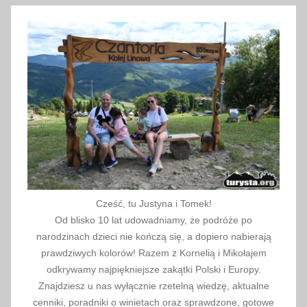
f
r
a
n
c
u
s
k
i
,
s
ł
Cześć, tu Justyna i Tomek!
o
Od blisko 10 lat udowadniamy, że podróże po
w
narodzinach dzieci nie kończą się, a dopiero nabierają
n
prawdziwych kolorów! Razem z Kornelią i Mikołajem
odkrywamy najpiękniejsze zakątki Polski i Europy.
i
Znajdziesz u nas wyłącznie rzetelną wiedzę, aktualne
c
cenniki, poradniki o winietach oraz sprawdzone, gotowe
z