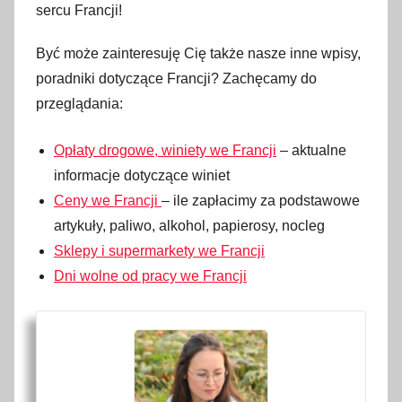
sercu Francji!
Być może zainteresuję Cię także nasze inne wpisy,
poradniki dotyczące Francji? Zachęcamy do
przeglądania:
Opłaty drogowe, winiety we Francji
– aktualne
informacje dotyczące winiet
Ceny we Francji
– ile zapłacimy za podstawowe
artykuły, paliwo, alkohol, papierosy, nocleg
Sklepy i supermarkety we Francji
Dni wolne od pracy we Francji