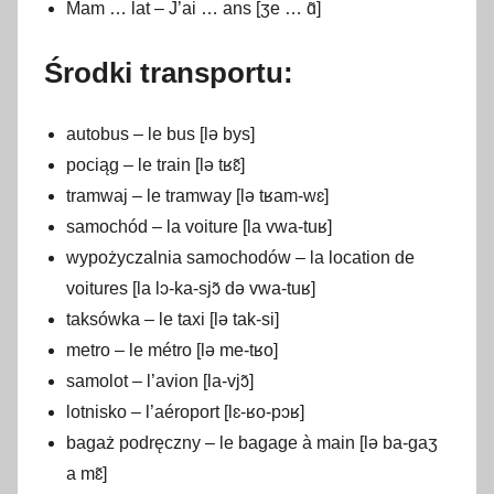
Mam … lat – J’ai … ans [ʒe … ɑ̃]
Środki transportu:
autobus – le bus [lə bys]
pociąg – le train [lə tʁɛ̃]
tramwaj – le tramway [lə tʁam-wɛ]
samochód – la voiture [la vwa-tuʁ]
wypożyczalnia samochodów – la location de
voitures [la lɔ-ka-sjɔ̃ də vwa-tuʁ]
taksówka – le taxi [lə tak-si]
metro – le métro [lə me-tʁo]
samolot – l’avion [la-vjɔ̃]
lotnisko – l’aéroport [lɛ-ʁo-pɔʁ]
bagaż podręczny – le bagage à main [lə ba-gaʒ
a mɛ̃]