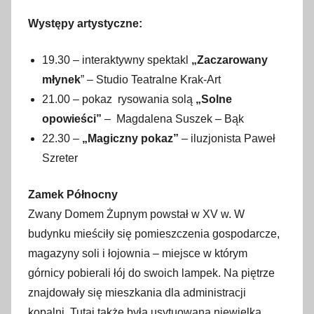
Występy artystyczne:
19.30 – interaktywny spektakl
„Zaczarowany
młynek
” – Studio Teatralne Krak-Art
21.00 – pokaz rysowania solą
„Solne
opowieści”
– Magdalena Suszek – Bąk
22.30 –
„Magiczny pokaz”
– iluzjonista Paweł
Szreter
Zamek Północny
Zwany Domem Żupnym powstał w XV w. W
budynku mieściły się pomieszczenia gospodarcze,
magazyny soli i łojownia – miejsce w którym
górnicy pobierali łój do swoich lampek. Na piętrze
znajdowały się mieszkania dla administracji
kopalni. Tutaj także była usytuowana niewielka