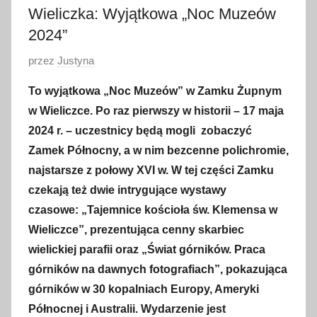
Wieliczka: Wyjątkowa „Noc Muzeów
2024”
O
przez
Justyna
p
To wyjątkowa „Noc Muzeów” w Zamku Żupnym
u
w Wieliczce. Po raz pierwszy w historii – 17 maja
b
2024 r. – uczestnicy będą mogli zobaczyć
l
Zamek Północny, a w nim bezcenne polichromie,
i
najstarsze z połowy XVI w. W tej części Zamku
k
o
czekają też dwie intrygujące wystawy
w
czasowe: „Tajemnice kościoła św. Klemensa w
a
Wieliczce”, prezentująca cenny skarbiec
n
wielickiej parafii oraz „Świat górników. Praca
o
górników na dawnych fotografiach”, pokazująca
8
górników w 30 kopalniach Europy, Ameryki
m
Północnej i Australii.
Wydarzenie jest