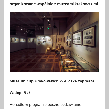
a
organizowane wspólnie z muzeami krakowskimi.
j
a
2
0
2
4
Muzeum Żup Krakowskich Wieliczka zaprasza.
Wstęp: 5 zł
Ponadto w programie będzie podziwianie