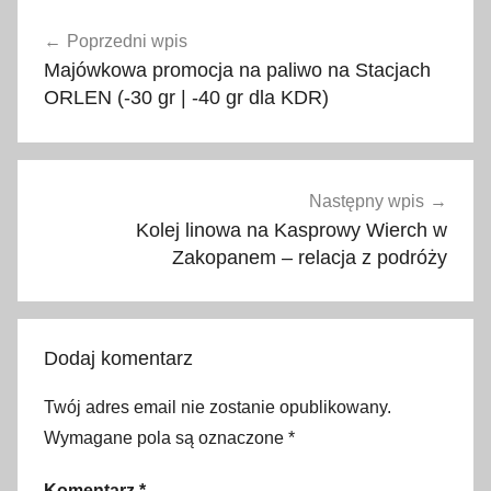
Nawigacja
0
Poprzedni wpis
wpisu
2
Majówkowa promocja na paliwo na Stacjach
4
ORLEN (-30 gr | -40 gr dla KDR)
,
N
o
c
Następny wpis
M
Kolej linowa na Kasprowy Wierch w
u
Zakopanem – relacja z podróży
z
e
ó
Dodaj komentarz
w
,
Twój adres email nie zostanie opublikowany.
w
Wymagane pola są oznaczone
*
i
e
Komentarz
*