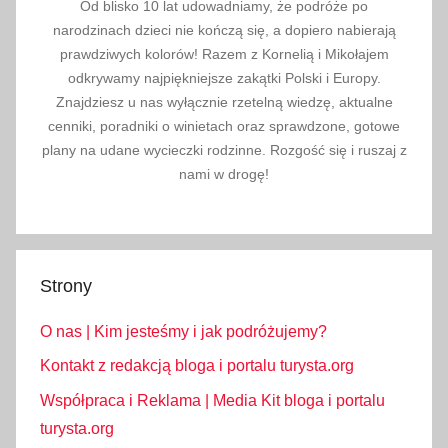
Od blisko 10 lat udowadniamy, że podróże po
s
narodzinach dzieci nie kończą się, a dopiero nabierają
t
prawdziwych kolorów! Razem z Kornelią i Mikołajem
o
odkrywamy najpiękniejsze zakątki Polski i Europy.
Znajdziesz u nas wyłącznie rzetelną wiedzę, aktualne
,
cenniki, poradniki o winietach oraz sprawdzone, gotowe
t
plany na udane wycieczki rodzinne. Rozgość się i ruszaj z
r
nami w drogę!
a
w
e
r
Strony
t
y
O nas | Kim jesteśmy i jak podróżujemy?
n
y
Kontakt z redakcją bloga i portalu turysta.org
,
Współpraca i Reklama | Media Kit bloga i portalu
T
turysta.org
u