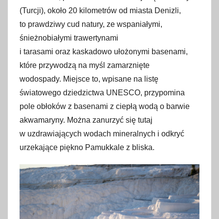
i
(Turcji), około 20 kilometrów od miasta Denizli,
e
to prawdziwy cud natury, ze wspaniałymi,
t
śnieżnobiałymi trawertynami
n
i tarasami oraz kaskadowo ułożonymi basenami,
i
które przywodzą na myśl zamarznięte
a
wodospady. Miejsce to, wpisane na listę
2
światowego dziedzictwa UNESCO, przypomina
0
pole obłoków z basenami z ciepłą wodą o barwie
2
akwamaryny. Można zanurzyć się tutaj
4
w uzdrawiających wodach mineralnych i odkryć
urzekające piękno Pamukkale z bliska.