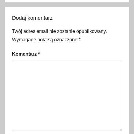
l
n
Dodaj komentarz
e
,
Twój adres email nie zostanie opublikowany.
H
Wymagane pola są oznaczone
*
i
e
Komentarz
*
r
a
p
o
l
i
s
,
l
e