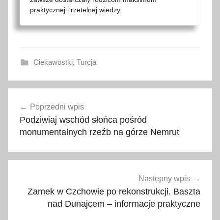
praktycznej i rzetelnej wiedzy.
Ciekawostki
,
Turcja
b
Nawigacja
a
Poprzedni wpis
wpisu
s
Podziwiaj wschód słońca pośród
e
monumentalnych rzeźb na górze Nemrut
n
y
t
e
Następny wpis
r
Zamek w Czchowie po rekonstrukcji. Baszta
m
nad Dunajcem – informacje praktyczne
a