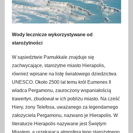
Wody lecznicze wykorzystywane od
starożytności
W sąsiedztwie Pamukkale znajduje się
zachwycające, starożytne miasto Hierapolis,
również wpisane na listę światowego dziedzictwa
UNESCO. Około 2500 lat temu król Eumenes II
władca Pergamonu, zauroczony wspaniałością
trawertyn, zbudował w ich pobliżu miasto. Na cześć
Hiery, żony Telefosa, uważanego za legendarnego
założyciela Pergamonu, nazwano je Hierapolis. W
literaturze Hierapolis nazywane jest Świętym
Miastem, a urzekająca atmosfera tego starożytnego