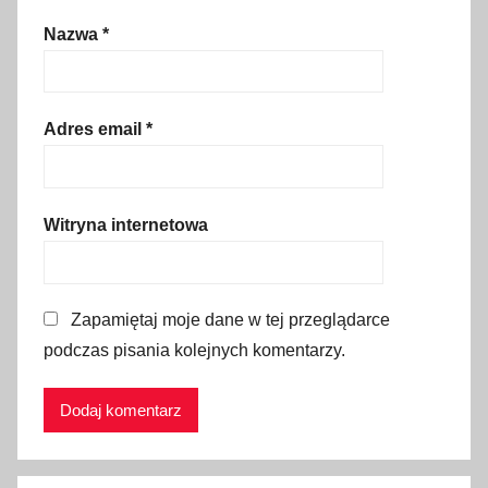
c
Nazwa
*
z
n
i
c
Adres email
*
z
e
w
Witryna internetowa
o
d
y
Zapamiętaj moje dane w tej przeglądarce
,
podczas pisania kolejnych komentarzy.
P
a
m
u
k