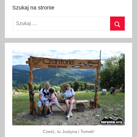
k
Szukaj na stronie
a
l
Szukaj:
e
,
Szukaj
s
t
a
r
o
ż
y
t
n
e
m
i
Cześć, tu Justyna i Tomek!
a