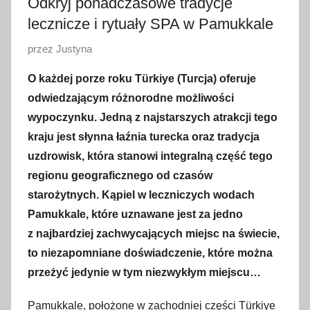
Odkryj ponadczasowe tradycje
lecznicze i rytuały SPA w Pamukkale
O
przez
Justyna
p
O każdej porze roku Türkiye (Turcja) oferuje
u
odwiedzającym różnorodne możliwości
b
wypoczynku. Jedną z najstarszych atrakcji tego
l
kraju jest słynna łaźnia turecka oraz tradycja
i
uzdrowisk, która stanowi integralną część tego
k
o
regionu geograficznego od czasów
w
starożytnych. Kąpiel w leczniczych wodach
a
Pamukkale, które uznawane jest za jedno
n
z najbardziej zachwycających miejsc na świecie,
o
to niezapomniane doświadczenie, które można
5
przeżyć jedynie w tym niezwykłym miejscu…
k
w
Pamukkale, położone w zachodniej części Türkiye