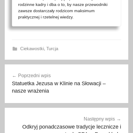
rodzinne kadry i dba o to, by nasze przewodniki
zawsze dostarczały rodzicom maksimum
praktycznej i rzetelnej wiedzy.
Ciekawostki
,
Turcja
A
Nawigacja
d
Poprzedni wpis
wpisu
ı
Statuetka Jezusa w Klinie na Słowacji –
y
nasze wrażenia
a
m
a
n
Następny wpis
,
Odkryj ponadczasowe tradycje lecznicze i