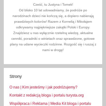
a
Cześć, tu Justyna i Tomek!
r
Od blisko 10 lat udowadniamy, że podróże po
o
narodzinach dzieci nie kończą się, a dopiero nabierają
ż
prawdziwych kolorów! Razem z Kornelią i Mikołajem
y
odkrywamy najpiękniejsze zakątki Polski i Europy.
Znajdziesz u nas wyłącznie rzetelną wiedzę, aktualne
t
cenniki, poradniki o winietach oraz sprawdzone, gotowe
n
plany na udane wycieczki rodzinne. Rozgość się i ruszaj z
e
nami w drogę!
,
ś
w
i
Strony
a
t
O nas | Kim jesteśmy i jak podróżujemy?
o
w
Kontakt z redakcją bloga i portalu turysta.org
e
Współpraca i Reklama | Media Kit bloga i portalu