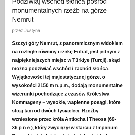
Podziwiaj wschód słońca pośród
monumentalnych rzeźb na górze
Nemrut
O
przez
Justyna
p
Szczyt góry Nemrut, z panoramicznym widokiem
u
na rozległe równiny i rzekę Eufrat, jest jednym z
b
najpiękniejszych miejsc w
Türkiye (Turcji), skąd
l
można podziwiać wschód i zachód słońca.
i
Wyjątkowości tej majestatycznej górze, o
k
o
wysokości 2150 m n.p.m., dodają monumentalne
w
wizerunki pochodzące z czasów Królestwa
a
Kommageny – wysokie, wapienne posągi, które
n
stoją tam od dwóch tysiącleci. Rzeźby
o
wzniesione przez króla Antiocha I Theosa (69-
5
36 p.n.e.), który zwyciężył w starciu z Imperium
k