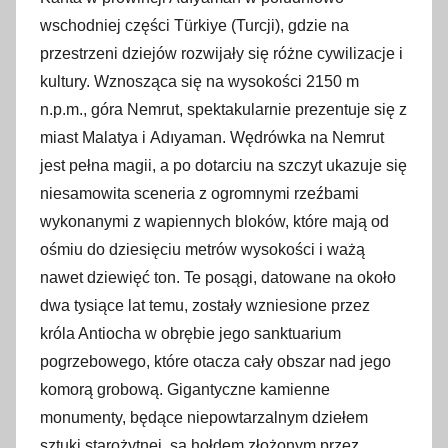
wschodniej części Türkiye (Turcji), gdzie na
przestrzeni dziejów rozwijały się różne cywilizacje i
kultury. Wznosząca się na wysokości 2150 m
n.p.m., góra Nemrut, spektakularnie prezentuje się z
miast Malatya i Adıyaman. Wędrówka na Nemrut
jest pełna magii, a po dotarciu na szczyt ukazuje się
niesamowita sceneria z ogromnymi rzeźbami
wykonanymi z wapiennych bloków, które mają od
ośmiu do dziesięciu metrów wysokości i ważą
nawet dziewięć ton. Te posągi, datowane na około
dwa tysiące lat temu, zostały wzniesione przez
króla Antiocha w obrębie jego sanktuarium
pogrzebowego, które otacza cały obszar nad jego
komorą grobową. Gigantyczne kamienne
monumenty, będące niepowtarzalnym dziełem
sztuki starożytnej, są hołdem złożonym przez