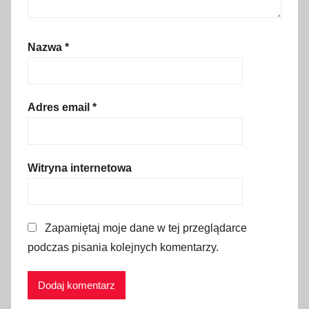
N
e
Nazwa
*
m
r
u
t
Adres email
*
,
K
r
Witryna internetowa
ó
l
e
Zapamiętaj moje dane w tej przeglądarce
s
podczas pisania kolejnych komentarzy.
t
w
o
K