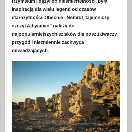
Rzymskim i dążył do nieśmiertelności, były
w
inspiracją dla wielu legend od czasów
i
starożytności. Obecnie „Nemrut, tajemniczy
e
szczyt Adıyaman” należy do
t
najpopularniejszych szlaków dla poszukiwaczy
n
przygód i niezmiennie zachwyca
i
odwiedzających.
a
2
0
2
4