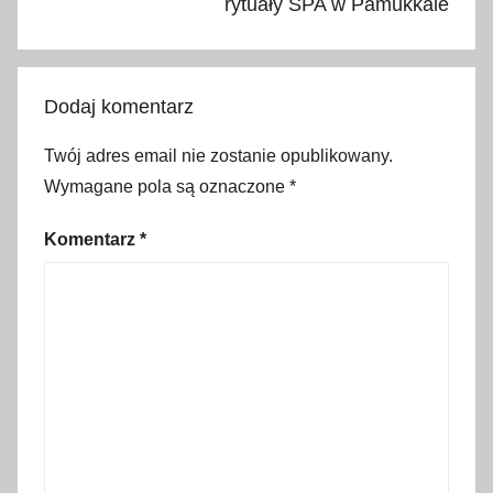
A
rytuały SPA w Pamukkale
n
t
i
Dodaj komentarz
o
c
Twój adres email nie zostanie opublikowany.
h
Wymagane pola są oznaczone
*
I
T
Komentarz
*
h
e
o
s
,
g
ó
r
a