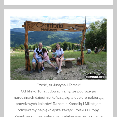
j
Szukaj
a
,
T
ü
r
k
i
y
e
Cześć, tu Justyna i Tomek!
Od blisko 10 lat udowadniamy, że podróże po
narodzinach dzieci nie kończą się, a dopiero nabierają
prawdziwych kolorów! Razem z Kornelią i Mikołajem
odkrywamy najpiękniejsze zakątki Polski i Europy.
Znajdziesz u nas wyłącznie rzetelną wiedzę, aktualne