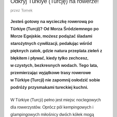
Odkryj Türkiye (Turcję) na rowerze!
O
przez
Tomek
p
Jesteś gotowy na wycieczkę rowerową po
u
Türkiye (Turcji)? Od Morza Śródziemnego po
b
Morze Egejskie, możesz podążać śladami
l
starożytnych cywilizacji, pedałując wśród
i
pięknych zatok, gdzie natura przeplata zieleń z
k
o
błękitem i pływać, kiedy tylko zechcesz,
w
w czystych, bezkresnych wodach. Tego lata,
a
przemierzając wyjątkowe trasy rowerowe
n
w Türkiye (Turcji) nie zapomnij osłodzić sobie
o
podróży przysmakami tureckiej kuchni.
1
5
W Türkiye (Turcji) pełno jest miejsc noclegowych
c
dla rowerzystów. Oprócz pól kempingowych i
z
glampingowych miłośnicy dwóch kółek mogą