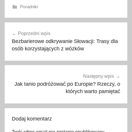
Poradniki
a
Nawigacja
n
Poprzedni wpis
wpisu
t
Bezbarierowe odkrywanie Słowacji: Trasy dla
a
osób korzystających z wózków
l
a
y
a
Następny wpis
,
Jak tanio podróżować po Europie? Rzeczy, o
k
których warto pamiętać
a
p
a
Dodaj komentarz
d
o
Twój adres email nie zostanie opublikowany.