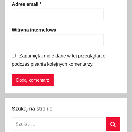
e
Adres email
*
ż
k
i
Witryna internetowa
r
o
w
Zapamiętaj moje dane w tej przeglądarce
e
podczas pisania kolejnych komentarzy.
r
o
w
e
,
T
Szukaj na stronie
u
r
Szukaj:
c