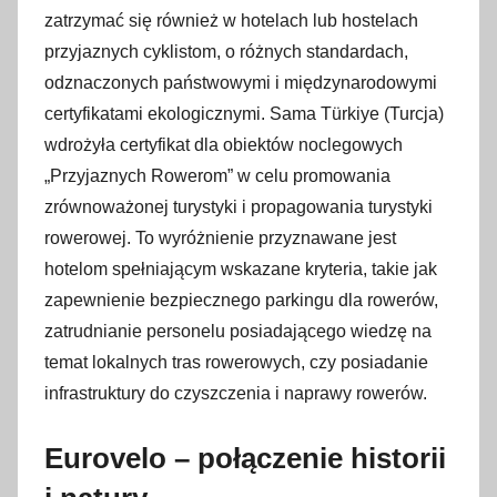
e
zatrzymać się również w hotelach lub hostelach
r
przyjaznych cyklistom, o różnych standardach,
w
odznaczonych państwowymi i międzynarodowymi
c
certyfikatami ekologicznymi. Sama Türkiye (Turcja)
a
wdrożyła certyfikat dla obiektów noclegowych
2
„Przyjaznych Rowerom” w celu promowania
0
zrównoważonej turystyki i propagowania turystyki
2
rowerowej. To wyróżnienie przyznawane jest
3
hotelom spełniającym wskazane kryteria, takie jak
zapewnienie bezpiecznego parkingu dla rowerów,
zatrudnianie personelu posiadającego wiedzę na
temat lokalnych tras rowerowych, czy posiadanie
infrastruktury do czyszczenia i naprawy rowerów.
Eurovelo – połączenie historii