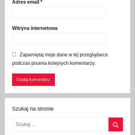
,
Adres email
*
S
k
w
Witryna internetowa
e
r
i
Zapamiętaj moje dane w tej przeglądarce
m
podczas pisania kolejnych komentarzy.
.
K
a
z
i
m
Szukaj na stronie
i
e
Szukaj:
r
z
Szukaj