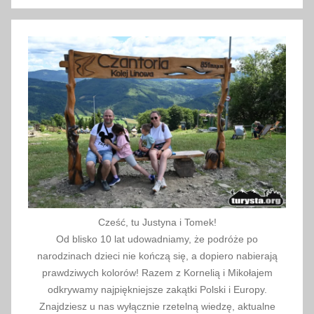
a
O
ż
g
i
Cześć, tu Justyna i Tomek!
Od blisko 10 lat udowadniamy, że podróże po
narodzinach dzieci nie kończą się, a dopiero nabierają
prawdziwych kolorów! Razem z Kornelią i Mikołajem
odkrywamy najpiękniejsze zakątki Polski i Europy.
Znajdziesz u nas wyłącznie rzetelną wiedzę, aktualne