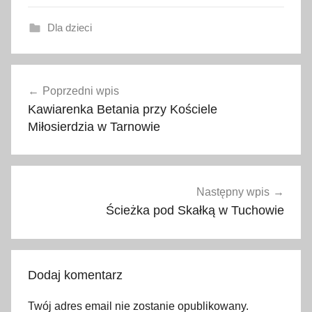
Dla dzieci
M
Nawigacja
o
Poprzedni wpis
wpisu
ś
Kawiarenka Betania przy Kościele
c
Miłosierdzia w Tarnowie
i
c
e
,
Następny wpis
n
Ścieżka pod Skałką w Tuchowie
o
w
y
Dodaj komentarz
p
l
Twój adres email nie zostanie opublikowany.