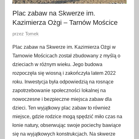
Plac zabaw na Skwerze im.
Kazimierza Ożgi – Tarnów Mościce
O
przez
Tomek
p
Plac zabaw na Skwerze im. Kazimierza Ożgi w
u
Tarnowie Mościcach został zbudowany z myślą o
b
dzieciach w różnym wieku. Jego budowa
l
rozpoczęła się wiosną i zakończyła latem 2022
i
roku. Inwestycja była odpowiedzią na rosnące
k
o
zapotrzebowanie społeczności lokalnej na
w
nowoczesne i bezpieczne miejsca zabaw dla
a
dzieci. Ten wyjątkowy plac zabaw to również
n
miejsce, gdzie rodzice mogą spędzić miło czas na
o
łonie natury, obserwując swoje pociechy bawiące
1
się na wyjątkowych konstrukcjach. Na skwerze
6