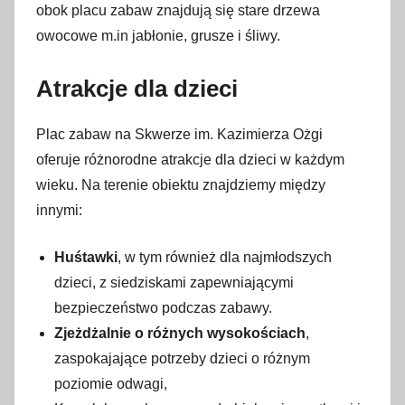
obok placu zabaw znajdują się stare drzewa
m
owocowe m.in jabłonie, grusze i śliwy.
a
r
Atrakcje dla dzieci
c
a
Plac zabaw na Skwerze im. Kazimierza Ożgi
2
oferuje różnorodne atrakcje dla dzieci w każdym
0
wieku. Na terenie obiektu znajdziemy między
2
3
innymi:
Huśtawki
, w tym również dla najmłodszych
dzieci, z siedziskami zapewniającymi
bezpieczeństwo podczas zabawy.
Zjeżdżalnie o różnych wysokościach
,
zaspokajające potrzeby dzieci o różnym
poziomie odwagi,